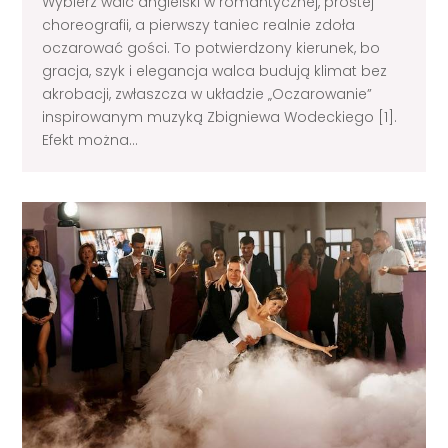
Wybierz walc angielski w romantycznej, prostej
choreografii, a pierwszy taniec realnie zdoła
oczarować gości. To potwierdzony kierunek, bo
gracja, szyk i elegancja walca budują klimat bez
akrobacji, zwłaszcza w układzie „Oczarowanie”
inspirowanym muzyką Zbigniewa Wodeckiego [1].
Efekt można...