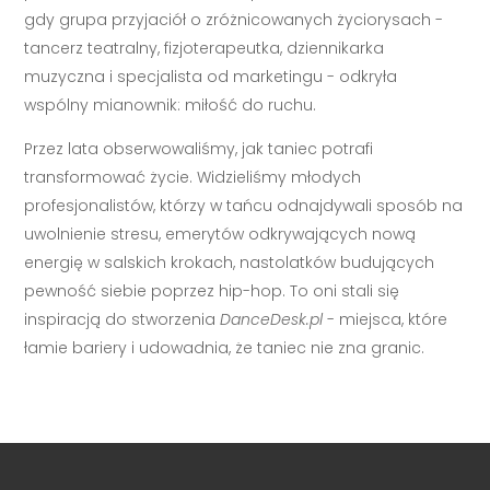
gdy grupa przyjaciół o zróżnicowanych życiorysach -
tancerz teatralny, fizjoterapeutka, dziennikarka
muzyczna i specjalista od marketingu - odkryła
wspólny mianownik: miłość do ruchu.
Przez lata obserwowaliśmy, jak taniec potrafi
transformować życie. Widzieliśmy młodych
profesjonalistów, którzy w tańcu odnajdywali sposób na
uwolnienie stresu, emerytów odkrywających nową
energię w salskich krokach, nastolatków budujących
pewność siebie poprzez hip-hop. To oni stali się
inspiracją do stworzenia
DanceDesk.pl
- miejsca, które
łamie bariery i udowadnia, że taniec nie zna granic.