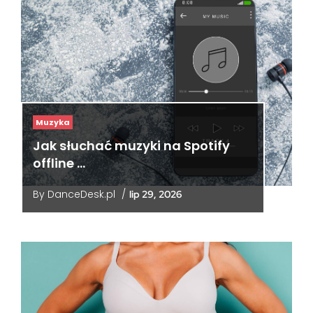
Muzyka
Jak słuchać muzyki na Spotify
offline …
By
DanceDesk.pl
/
lip 29, 2026