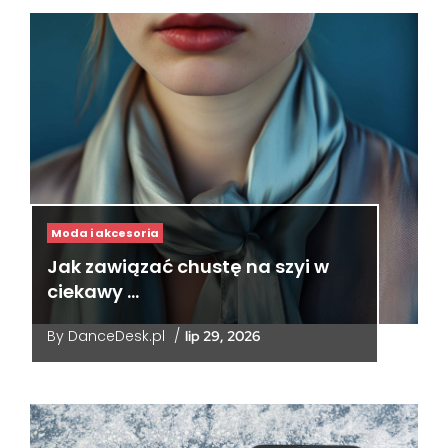
Moda i akcesoria
Jak zawiązać chustę na szyi w
ciekawy …
By
DanceDesk.pl
/
lip 29, 2026