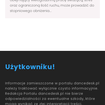
obejmujący wielogodzinną pracę siedzącą, stres
oraz ograniczoną ilość ruchu, może prowadzić do
stopniowego obniżenia...
Load More
Użytkowniku!
Informacje zamieszczone w portalu dancedesk.pl
należy traktować wyłącznie czysto informacyjnie.
Redakcja Portalu dancedesk.pl nie bierze
odpowiedzialności za ewentualne szkody, które
mogą wynikać ze złej interpretacji treści.