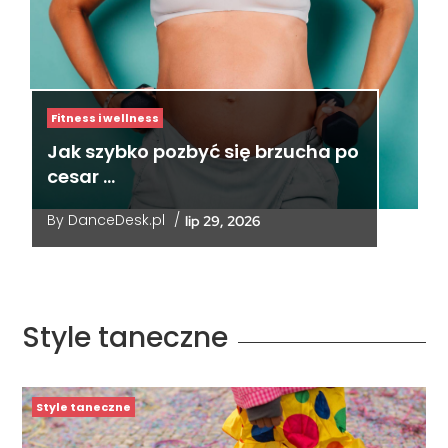
Fitness i wellness
Jak szybko pozbyć się brzucha po
cesar …
By
DanceDesk.pl
/
lip 29, 2026
Style taneczne
Style taneczne