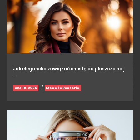
Jak elegancko zawiązać chustę do płaszcza na j
…
/
cze 18, 2025
Moda i akcesoria