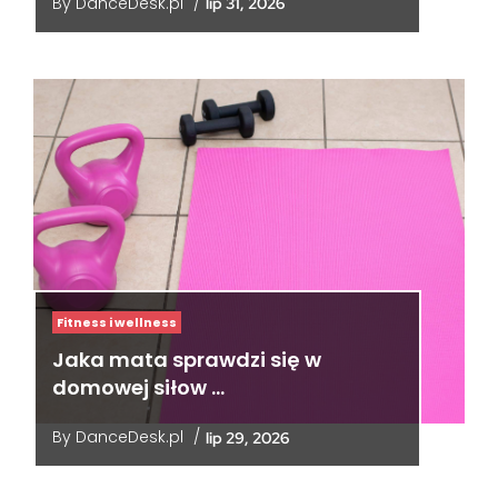
By
DanceDesk.pl
/
lip 31, 2026
Fitness i wellness
Jaka mata sprawdzi się w
domowej siłow …
By
DanceDesk.pl
/
lip 29, 2026