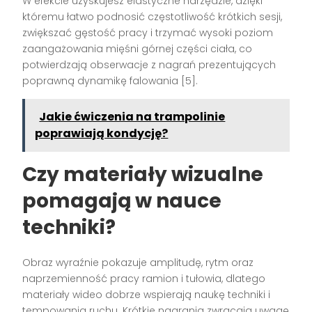
W efekcie uzyskujesz elastyczne narzędzie, dzięki
któremu łatwo podnosić częstotliwość krótkich sesji,
zwiększać gęstość pracy i trzymać wysoki poziom
zaangażowania mięśni górnej części ciała, co
potwierdzają obserwacje z nagrań prezentujących
poprawną dynamikę falowania [5].
Jakie ćwiczenia na trampolinie
poprawiają kondycję?
Czy materiały wizualne
pomagają w nauce
techniki?
Obraz wyraźnie pokazuje amplitudę, rytm oraz
naprzemienność pracy ramion i tułowia, dlatego
materiały wideo dobrze wspierają naukę techniki i
tempowania ruchu. Krótkie nagrania zwracają uwagę