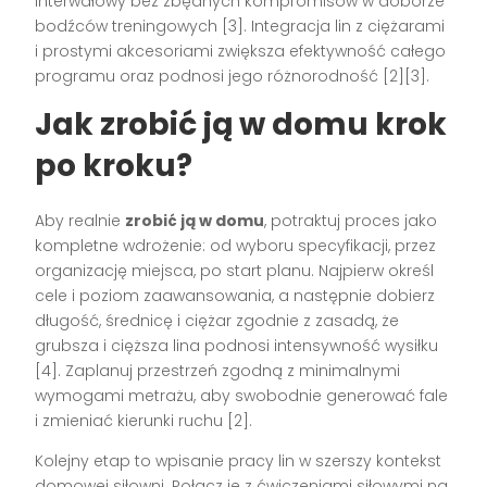
interwałowy bez zbędnych kompromisów w doborze
bodźców treningowych [3]. Integracja lin z ciężarami
i prostymi akcesoriami zwiększa efektywność całego
programu oraz podnosi jego różnorodność [2][3].
Jak zrobić ją w domu krok
po kroku?
Aby realnie
zrobić ją w domu
, potraktuj proces jako
kompletne wdrożenie: od wyboru specyfikacji, przez
organizację miejsca, po start planu. Najpierw określ
cele i poziom zaawansowania, a następnie dobierz
długość, średnicę i ciężar zgodnie z zasadą, że
grubsza i cięższa lina podnosi intensywność wysiłku
[4]. Zaplanuj przestrzeń zgodną z minimalnymi
wymogami metrażu, aby swobodnie generować fale
i zmieniać kierunki ruchu [2].
Kolejny etap to wpisanie pracy lin w szerszy kontekst
domowej siłowni. Połącz je z ćwiczeniami siłowymi na