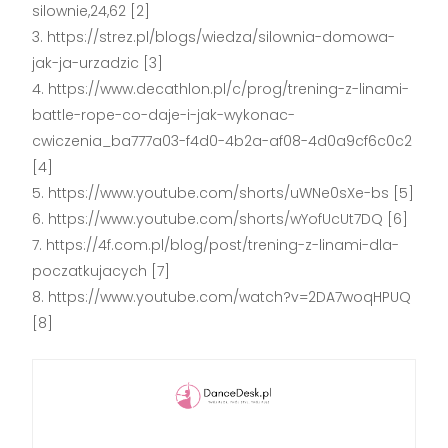
silownie,24,62 [2]
https://strez.pl/blogs/wiedza/silownia-domowa-
jak-ja-urzadzic [3]
https://www.decathlon.pl/c/prog/trening-z-linami-
battle-rope-co-daje-i-jak-wykonac-
cwiczenia_ba777a03-f4d0-4b2a-af08-4d0a9cf6c0c2
[4]
https://www.youtube.com/shorts/uWNe0sXe-bs [5]
https://www.youtube.com/shorts/wYofUcUt7DQ [6]
https://4f.com.pl/blog/post/trening-z-linami-dla-
poczatkujacych [7]
https://www.youtube.com/watch?v=2DA7woqHPUQ
[8]