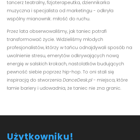
tancerz teatralny, fizjoterapeutka, dziennikarka
muzyczna i specjalista od marketingu - odkryła
wspólny mianownik: miłość do ruchu.
Przez lata obserwowaliśmy, jak taniec potrafi
transformować życie. Widzieliśmy młodych
profesjonalistów, którzy w tańcu odnajdywali sposób na
uwolnienie stresu, emerytów odkrywających nową
energię w salskich krokach, nastolatków budujących
pewność siebie poprzez hip-hop. To oni stali się
inspiracją do stworzenia
DanceDesk.pl
- miejsca, które
łamie bariery i udowadnia, że taniec nie zna granic.
Użytkowniku!