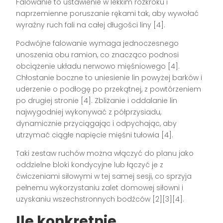
Falowanie to ustawienie w lekkim rozkroku i
naprzemienne poruszanie rękami tak, aby wywołać
wyraźny ruch fali na całej długości liny [4].
Podwójne falowanie wymaga jednoczesnego
unoszenia obu ramion, co znacząco podnosi
obciążenie układu nerwowo mięśniowego [4].
Chłostanie boczne to uniesienie lin powyżej barków i
uderzenie o podłogę po przekątnej, z powtórzeniem
po drugiej stronie [4]. Zbliżanie i oddalanie lin
najwygodniej wykonywać z półprzysiadu,
dynamicznie przyciągając i odpychając, aby
utrzymać ciągłe napięcie mięśni tułowia [4].
Taki zestaw ruchów można włączyć do planu jako
oddzielne bloki kondycyjne lub łączyć je z
ćwiczeniami siłowymi w tej samej sesji, co sprzyja
pełnemu wykorzystaniu zalet domowej siłowni i
uzyskaniu wszechstronnych bodźców [2][3][4].
Ile konkretnie