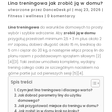
Lina treningowa jak zrobić ją w domu?
utworzone przez
DanceDesk.pl
|
maj 23, 2026
|
Fitness i wellness
|
0 komentarzy
Lina treningowa
do warunków domowych to prosty
wybór i szybkie wdrożenie. Aby
zrobić ją w domu
przygotuj przestrzeń minimum 2,5 × 3 m plus około 2
m² zapasu, dobierz długość około 15 m, średnicę do
5 cm i ciężar do 20 kg, a następnie włącz pracę lin do
planu razem z podstawowym sprzętem siłowym [2]
[4][3]. Taki zestaw umożliwia kompletny, wydajny
trening całego ciała ze szczególnym naciskiem na
górne partie już od pierwszych sesji [5][4].
Spis treści
Czym jest lina treningowa i dlaczego warto?
Jak dobrać parametry liny do użytku
domowego?
Jak przygotować miejsce do treningu w domu?
Jak zrobić ją w domu krok po kroku?