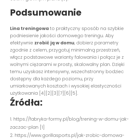
Podsumowanie
Lina treningowa
to praktyczny sposób na szybkie
podniesienie jakości domowego treningu. Aby
efektywnie
zrobić ją w domu
, dobierz parametry
zgodnie z celem, przygotuj minimalną przestrzeń,
włącz podstawowe warianty falowania i połącz je z
wolnymi ciężarami w prosty, skalowalny plan. Dzięki
temu uzyskasz intensywny, wszechstronny bodziec
dostępny dla każdego poziomu, przy
umiarkowanych kosztach i wysokiej elastyczności
użytkowania [4][2][3][7][6][5].
Źródła:
https://fabryka-formy.pl/blog/trening-w-domu-jak-
zaczac-plan [1]
https://www.gorillasports.pl/jak-zrobic-domowa-