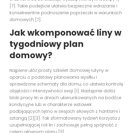
[7]. Takie podejście ułatwia bezpieczne wdrażanie i
konsekwentne podnoszenie poprzeczki w warunkach
domowych [7].
Jak wkomponować liny w
tygodniowy plan
domowy?
Najpierw ułóż prosty szkielet domowej rutyny w
oparciu o podstawy planowania wysiłku i
sprawdzone schematy dla domu, co ułatwia kontrolę
objętości i intensywności sesji [1]. Następnie dołóż
bloki pracy lin w dniach ukierunkowanych na bodźce
kondycyjne lub w charakterze wstawek
podbijających tętno w sesjach siłowych z hantlami i
sztangą [2][3]. Tak sformatowany tydzień korzysta z
uzupełniającej roli lin i zachowuje pełną spójność z
celem głównym planu [3].