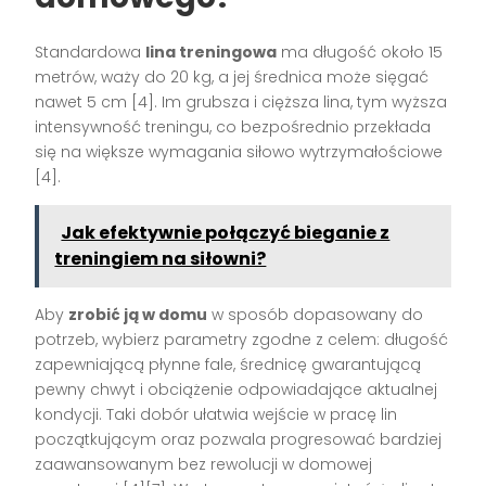
Standardowa
lina treningowa
ma długość około 15
metrów, waży do 20 kg, a jej średnica może sięgać
nawet 5 cm [4]. Im grubsza i cięższa lina, tym wyższa
intensywność treningu, co bezpośrednio przekłada
się na większe wymagania siłowo wytrzymałościowe
[4].
Jak efektywnie połączyć bieganie z
treningiem na siłowni?
Aby
zrobić ją w domu
w sposób dopasowany do
potrzeb, wybierz parametry zgodne z celem: długość
zapewniającą płynne fale, średnicę gwarantującą
pewny chwyt i obciążenie odpowiadające aktualnej
kondycji. Taki dobór ułatwia wejście w pracę lin
początkującym oraz pozwala progresować bardziej
zaawansowanym bez rewolucji w domowej