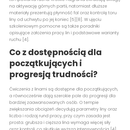
na aktywację górnych partii, natomiast dłuższe
materiały prezentują płynność fal oraz kontrolę toru
liny od uchwytu po jej koniec [5][8]. W ujęciu
szkoleniowym pomocne są także poradniki
opisujące założenia pracy lin i podstawowe warianty
ruchu [4].
Co z dostępnością dla
początkujących i
progresją trudności?
Ćwiczenia z linami są dostępne dla początkujących,
a równocześnie dają szerokie pole do progresji dla
bardziej zaawansowanych osób. O tempie
zwiększania obciążeń decydują parametry liny oraz
liczba i rodzaj rund pracy, przy czym zasada jest
prosta: grubsza i cięższa lina wymaga więcej siły
oraz kontroli, co skutkuje wyższą intensywnością [4]