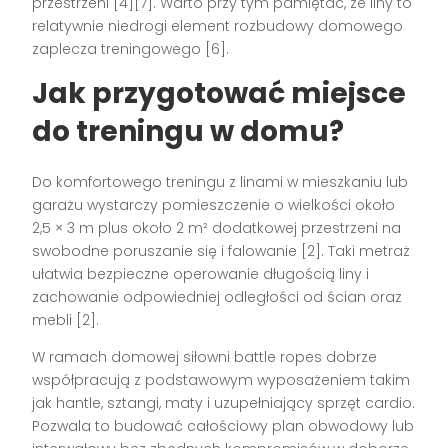
przestrzeni [4][7]. Warto przy tym pamiętać, że liny to
relatywnie niedrogi element rozbudowy domowego
zaplecza treningowego [6].
Jak przygotować miejsce
do treningu w domu?
Do komfortowego treningu z linami w mieszkaniu lub
garażu wystarczy pomieszczenie o wielkości około
2,5 × 3 m plus około 2 m² dodatkowej przestrzeni na
swobodne poruszanie się i falowanie [2]. Taki metraż
ułatwia bezpieczne operowanie długością liny i
zachowanie odpowiedniej odległości od ścian oraz
mebli [2].
W ramach domowej siłowni battle ropes dobrze
współpracują z podstawowym wyposażeniem takim
jak hantle, sztangi, maty i uzupełniający sprzęt cardio.
Pozwala to budować całościowy plan obwodowy lub