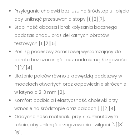
Przyleganie cholewki bez luzu na śródstopiu i pięcie
aby uniknąć przesuwania stopy [1][2][7].
Stabilność obcasa i brak kołysania bocznego
podczas chodu oraz delikatnych obrotów
testowych [1][2][5].
Poślizg podeszwy zamszowej wystarczający do
obrotu bez szarpnięć i bez nadmiernej ślizgowości
[1][2][4].
Ułożenie palców równo z krawędzią podeszwy w
modelach otwartych oraz odpowiednie skrócenie
w latyno o 2-3 mm [2].
Komfort podbicia i elastyczność cholewki przy
wznosie na śródstopie oraz palcach [1][2][4].
Oddychalność materiału przy kilkuminutowym
teście, aby uniknąć przegrzewania i wilgoci [2][3]
[5].