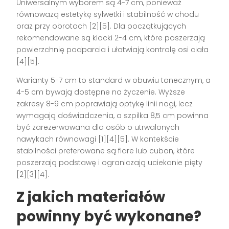
Uniwersalnym wyborem są 4-7 cm, ponieważ
równoważą estetykę sylwetki i stabilność w chodu
oraz przy obrotach [2][5]. Dla początkujących
rekomendowane są klocki 2-4 cm, które poszerzają
powierzchnię podparcia i ułatwiają kontrolę osi ciała
[4][5].
Warianty 5-7 cm to standard w obuwiu tanecznym, a
4-5 cm bywają dostępne na życzenie. Wyższe
zakresy 8-9 cm poprawiają optykę linii nogi, lecz
wymagają doświadczenia, a szpilka 8,5 cm powinna
być zarezerwowana dla osób o utrwalonych
nawykach równowagi [1][4][5]. W kontekście
stabilności preferowane są flare lub cuban, które
poszerzają podstawę i ograniczają uciekanie pięty
[2][3][4].
Z jakich materiałów
powinny być wykonane?