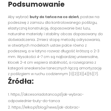
Podsumowanie
Aby wybrać
buty do tańca na co dzień
, postaw na
podeszwę z zamszu dla kontrolowanego poślizgu,
elastyczną konstrukcję, dopasowanie bez luzu,
naturalne materiały i stabilny obcas dopasowany do
doświadczenia. Zmierz stopę metodą odrysowania,
w otwartych modelach ustaw palce równo z
podeszwą, a w latyno rozważ długość krótszą o 2-3
mm. Wysokości 4-7 cm są najbardziej uniwersalne,
klocek 2-4 cm wspiera stabilność, a rozwiązania z
kategorii sneakersów tanecznych łączą amortyzację
z poślizgiem w ruchu codziennym [1][2][3][4][5][7].
Źródła:
https://akcesoriadotanca.pl/jak-wybrac-
odpowiednie-buty-do-tanca
https://lelka.pl/blog/news/jak-dobrac-