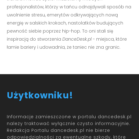
profesjonalistów, którzy w tańcu odnajdywali sposób na
uwolnienie stresu, emerytów odkrywających nową
energię w salskich krokach, nastolatków budujących
pewność siebie poprzez hip-hop. To oni stali się
inspiracją do stworzenia
DanceDesk.pl
- miejsca, które
łamie bariery i udowadnia, że taniec nie zna granic.
Użytkowniku!
Informacje zamieszczone w portalu dancedesk.pl
należy traktować wyłącznie czysto informacyjnie.
Redakcja Portalu dancedesk.pl nie bierze
odpowiedzialności za ewentualne szkody, które