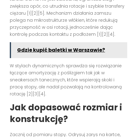
zwiększa opór, co utrudnia rotacje i szybkie transfery
ciężaru [1][2][5]. Mechanizm działania zamszu
polega na mikrostrukturze włókien, które redukują
przyczepność w osi rotacji, jednocześnie dając
kontrolę podczas kontaktu z podłożem [1][2][4].
Gdzie kupić baletki w Warszawie?
W stylach dynamicznych sprawdza się rozwiązanie
łączące amortyzację z poślizgiem tak jak w
sneakersach tanecznych, które wspierają skoki i
pracę stopy, ale nadal pozwalają na kontrolowaną
rotację [2][3][4].
Jak dopasować rozmiar i
konstrukcję?
Zacznij od pomiaru stopy. Odrysuj zarys na kartce,