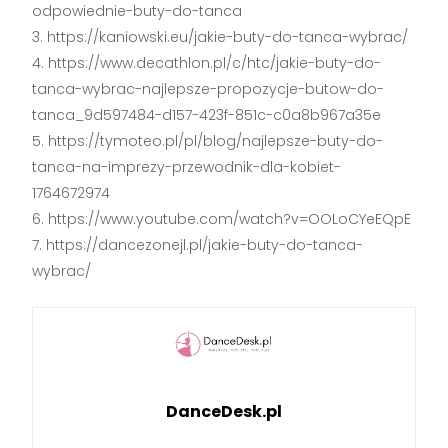
odpowiednie-buty-do-tanca
https://kaniowski.eu/jakie-buty-do-tanca-wybrac/
https://www.decathlon.pl/c/htc/jakie-buty-do-
tanca-wybrac-najlepsze-propozycje-butow-do-
tanca_9d597484-d157-423f-851c-c0a8b967a35e
https://tymoteo.pl/pl/blog/najlepsze-buty-do-
tanca-na-imprezy-przewodnik-dla-kobiet-
1764672974
https://www.youtube.com/watch?v=OOLoCYeEQpE
https://dancezonejl.pl/jakie-buty-do-tanca-
wybrac/
DanceDesk.pl