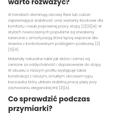
warto rozważyć?
W trendach dominują obcasy flare lub cuban
zapewniające stabilność oraz warianty klockowe dla
komfortu i nauki poprawnej pracy stopy [2][3][4]. W
stylach nowoczesnych popularne są sneakersy
taneczne z amortyzacją, które łączą wsparcie dla
stawów z kontrolowanym poślizgiem podeszwy [2]
[3][4].
Materiały naturalne takie jak skóra i zamsz są
cenione za oddychalność i dopasowanie do stopy.
W obuwiu o niższym profilu występuje także
konstrukcja z niższym, smukłym obcasem typu
kaczuszka, który ułatwia stabilną pracę pięty przy
zachowaniu eleganckiej linii [3][4].
Co sprawdzić podczas
przymiarki?