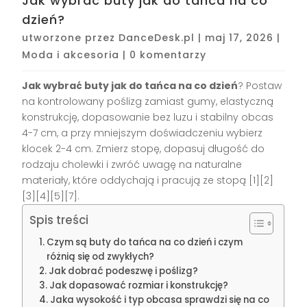
Jak wybrać buty jak do tańca na co
dzień?
utworzone przez
DanceDesk.pl
|
maj 17, 2026
|
Moda i akcesoria
|
0 komentarzy
Jak wybrać buty jak do tańca na co dzień
? Postaw
na kontrolowany poślizg zamiast gumy, elastyczną
konstrukcję, dopasowanie bez luzu i stabilny obcas
4-7 cm, a przy mniejszym doświadczeniu wybierz
klocek 2-4 cm. Zmierz stopę, dopasuj długość do
rodzaju cholewki i zwróć uwagę na naturalne
materiały, które oddychają i pracują ze stopą [1][2]
[3][4][5][7].
Spis treści
Czym są buty do tańca na co dzień i czym
różnią się od zwykłych?
Jak dobrać podeszwę i poślizg?
Jak dopasować rozmiar i konstrukcję?
Jaka wysokość i typ obcasa sprawdzi się na co