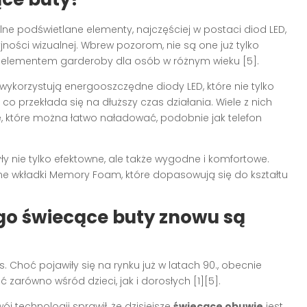
e podświetlane elementy, najczęściej w postaci diod LED,
jności wizualnej. Wbrew pozorom, nie są one już tylko
m elementem garderoby dla osób w różnym wieku [5].
wykorzystują energooszczędne diody LED, które nie tylko
, co przekłada się na dłuższy czas działania. Wiele z nich
, które można łatwo naładować, podobnie jak telefon
ły nie tylko efektowne, ale także wygodne i komfortowe.
ne wkładki Memory Foam, które dopasowują się do kształtu
go świecące buty znowu są
 Choć pojawiły się na rynku już w latach 90., obecnie
 zarówno wśród dzieci, jak i dorosłych [1][5].
ój technologii sprawił, że dzisiejsze
świecące obuwie
jest