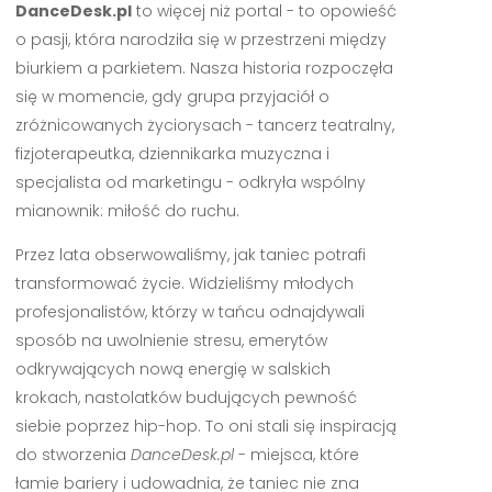
DanceDesk.pl
to więcej niż portal - to opowieść
o pasji, która narodziła się w przestrzeni między
biurkiem a parkietem. Nasza historia rozpoczęła
się w momencie, gdy grupa przyjaciół o
zróżnicowanych życiorysach - tancerz teatralny,
fizjoterapeutka, dziennikarka muzyczna i
specjalista od marketingu - odkryła wspólny
mianownik: miłość do ruchu.
Przez lata obserwowaliśmy, jak taniec potrafi
transformować życie. Widzieliśmy młodych
profesjonalistów, którzy w tańcu odnajdywali
sposób na uwolnienie stresu, emerytów
odkrywających nową energię w salskich
krokach, nastolatków budujących pewność
siebie poprzez hip-hop. To oni stali się inspiracją
do stworzenia
DanceDesk.pl
- miejsca, które
łamie bariery i udowadnia, że taniec nie zna