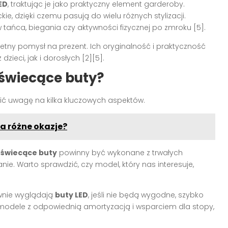
ED
, traktując je jako praktyczny element garderoby.
, dzięki czemu pasują do wielu różnych stylizacji.
tańca, biegania czy aktywności fizycznej po zmroku [5].
etny pomysł na prezent. Ich oryginalność i praktyczność
zieci, jak i dorosłych [2][5].
świecące buty?
cić uwagę na kilka kluczowych aspektów.
na różne okazje?
e
świecące buty
powinny być wykonane z trwałych
ie. Warto sprawdzić, czy model, który nas interesuje,
ownie wyglądają
buty LED
, jeśli nie będą wygodne, szybko
 modele z odpowiednią amortyzacją i wsparciem dla stopy,