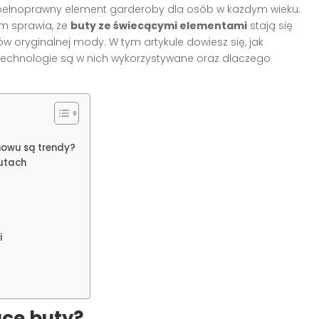
le pełnoprawny element garderoby dla osób w każdym wieku.
m sprawia, że
buty ze świecącymi elementami
stają się
 oryginalnej mody. W tym artykule dowiesz się, jak
 technologie są w nich wykorzystywane oraz dlaczego
nowu są trendy?
utach
i
ce buty?