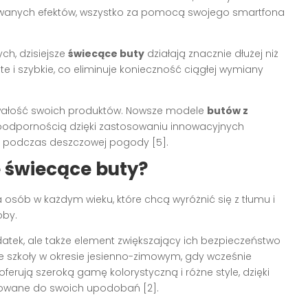
owanych efektów, wszystko za pomocą swojego smartfona
ch, dzisiejsze
świecące buty
działają znacznie dłużej niż
e i szybkie, co eliminuje konieczność ciągłej wymiany
rwałość swoich produktów. Nowsze modele
butów z
oodpornością dzięki zastosowaniu innowacyjnych
et podczas deszczowej pogody [5].
 świecące buty?
 osób w każdym wieku, które chcą wyróżnić się z tłumu i
oby.
atek, ale także element zwiększający ich bezpieczeństwo
szkoły w okresie jesienno-zimowym, gdy wcześnie
ferują szeroką gamę kolorystyczną i różne style, dzięki
owane do swoich upodobań [2].