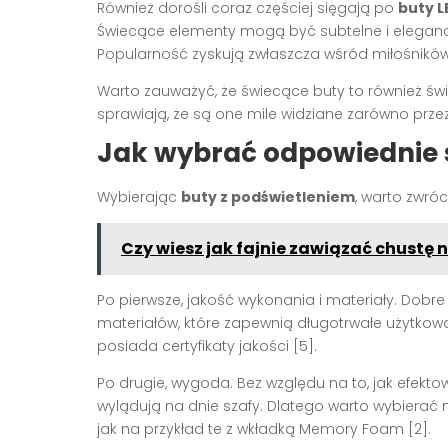
Również dorośli coraz częściej sięgają po
buty L
Świecące elementy mogą być subtelne i eleganckie
Popularność zyskują zwłaszcza wśród miłośników 
Warto zauważyć, że świecące buty to również świ
sprawiają, że są one mile widziane zarówno przez d
Jak wybrać odpowiednie 
Wybierając
buty z podświetleniem
, warto zwró
Czy wiesz jak fajnie zawiązać chustę 
Po pierwsze, jakość wykonania i materiały. Dobr
materiałów, które zapewnią długotrwałe użytkowan
posiada certyfikaty jakości [5].
Po drugie, wygoda. Bez względu na to, jak efekt
wylądują na dnie szafy. Dlatego warto wybierać
jak na przykład te z wkładką Memory Foam [2].