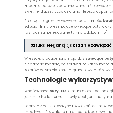
znacznie bardziej zaawansowane niż pierwsze mo
świetlne, dłuższy czas działania i lepszą odporn
Po drugie, ogromny wpływ na popularność
butó
zdjęcia i filmy prezentujące świecące buty w akc
rosnące zainteresowanie tymi produktami [5].
Sztuka elegancji: jak ładnie zawiązać 
Wreszcie, producenci oferują dziś
świecące but
eleganckie modele, co sprawia, że każdy może zn
kolorów, w tym niebieskim, granatowym, różowym, 
Technologie wykorzystyw
Współczesne
buty LED
to małe dzieła technolog
jeszcze kilka lat temu nie były dostępne na rynk
Jednym z najciekawszych rozwiązań jest możliwo
mobilnych. Pozwala to na personalizację wygląd