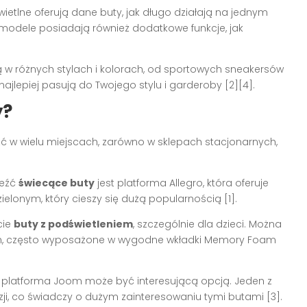
świetlne oferują dane buty, jak długo działają na jednym
 modele posiadają również dodatkowe funkcje, jak
w różnych stylach i kolorach, od sportowych sneakersów
najlepiej pasują do Twojego stylu i garderoby [2][4].
y?
 w wielu miejscach, zarówno w sklepach stacjonarnych,
leźć
świecące buty
jest platforma Allegro, która oferuje
ielonym, który cieszy się dużą popularnością [1].
cie
buty z podświetleniem
, szczególnie dla dzieci. Można
ach, często wyposażone w wygodne wkładki Memory Foam
, platforma Joom może być interesującą opcją. Jeden z
zji, co świadczy o dużym zainteresowaniu tymi butami [3].