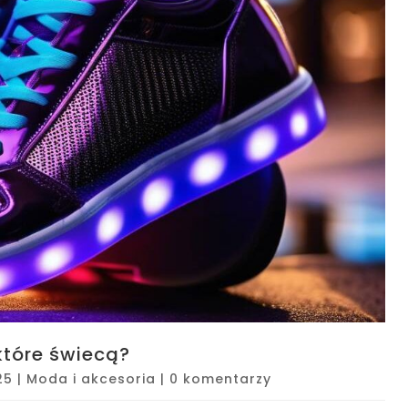
 które świecą?
25
|
Moda i akcesoria
|
0 komentarzy