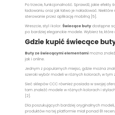
Po trzecie, funkcjonalność. Sprawdź, jakie efekty 
ładowaniu oraz jak łatwo je naładować. Niektóre
sterowanie przez aplikację mobilną [5].
Wreszcie, styl i kolor.
Świecące buty
dostępne są 
po bardziej eleganckie modele. Wybierz te, które 
Gdzie kupić świecące but
Buty ze świecącymi elementami
można znaleźć
jak i online.
Jednym z popularnych miejsc, gdzie można zna
szeroki wybór modeli w różnych kolorach, w tym z
Sieć sklepów CCC również posiada w swojej ofer
tam znaleźć modele w różnych kolorach i styl
[2].
Dla poszukujących bardziej oryginalnych modeli
produktów na tej platformie miał ponad 81 recen