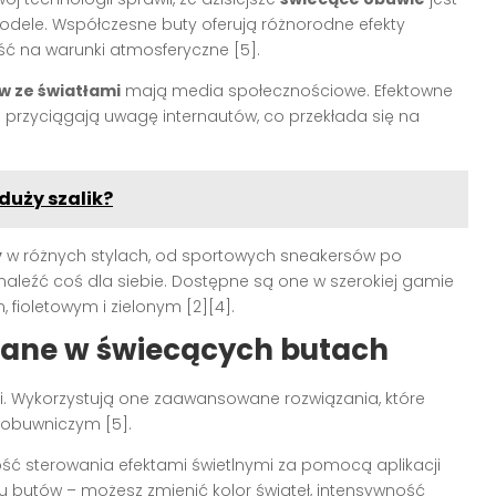
dele. Współczesne buty oferują różnorodne efekty
ość na warunki atmosferyczne [5].
w ze światłami
mają media społecznościowe. Efektowne
ji przyciągają uwagę internautów, co przekłada się na
duży szalik?
y
w różnych stylach, od sportowych sneakersów po
aleźć coś dla siebie. Dostępne są one w szerokiej gamie
fioletowym i zielonym [2][4].
ane w świecących butach
ii. Wykorzystują one zaawansowane rozwiązania, które
u obuwniczym [5].
ść sterowania efektami świetlnymi za pomocą aplikacji
u butów – możesz zmienić kolor świateł, intensywność