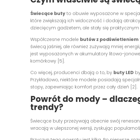
Świecące buty
to obuwie wyposażone w specjaln
które zwiększają ich widoczność i dodają atrakcy
dziecięcym gadżetem, ale stały się praktyczny
Współczesne modele
butów z podświetleniem
świecą jaśniej, ale również zużywają mniej energii
jest wyposażonych w akumulatory litowo-jonowe
komórkowy [5].
Co więcej, producenci dbają o to, by
buty LED
by
Przykładowo, niektóre modele posiadają specjal
stopy, zapewniając komfort przez cały dzień [2].
Powrót do mody – dlacze
trendy?
Świecące buty przeżywają obecnie swój renesans.
wracają w ulepszonej wersji, zyskując popularność
Przyczyn tego powrotu jest kilka. Po pierwsze, rozw