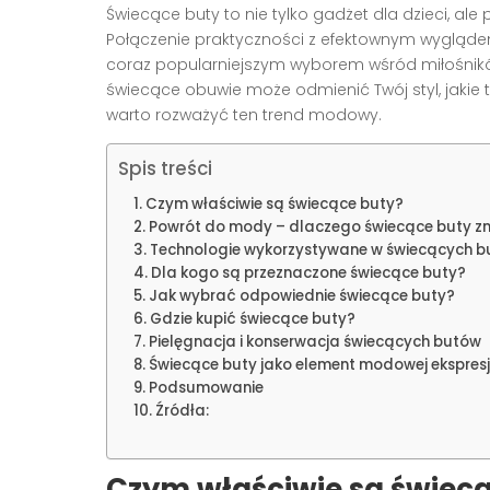
Świecące buty to nie tylko gadżet dla dzieci, a
Połączenie praktyczności z efektownym wygląde
coraz popularniejszym wyborem wśród miłośników
świecące obuwie może odmienić Twój styl, jakie
warto rozważyć ten trend modowy.
Spis treści
Czym właściwie są świecące buty?
Powrót do mody – dlaczego świecące buty z
Technologie wykorzystywane w świecących b
Dla kogo są przeznaczone świecące buty?
Jak wybrać odpowiednie świecące buty?
Gdzie kupić świecące buty?
Pielęgnacja i konserwacja świecących butów
Świecące buty jako element modowej ekspresj
Podsumowanie
Źródła:
Czym właściwie są świecą