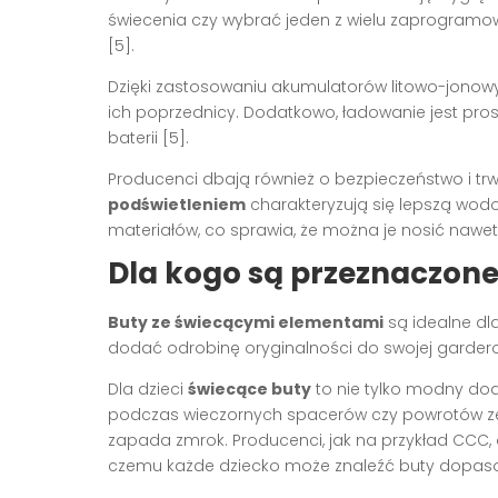
świecenia czy wybrać jeden z wielu zaprogram
[5].
Dzięki zastosowaniu akumulatorów litowo-jonowy
ich poprzednicy. Dodatkowo, ładowanie jest prost
baterii [5].
Producenci dbają również o bezpieczeństwo i t
podświetleniem
charakteryzują się lepszą wod
materiałów, co sprawia, że można je nosić naw
Dla kogo są przeznaczone
Buty ze świecącymi elementami
są idealne dla
dodać odrobinę oryginalności do swojej garder
Dla dzieci
świecące buty
to nie tylko modny dod
podczas wieczornych spacerów czy powrotów ze 
zapada zmrok. Producenci, jak na przykład CCC, o
czemu każde dziecko może znaleźć buty dopas