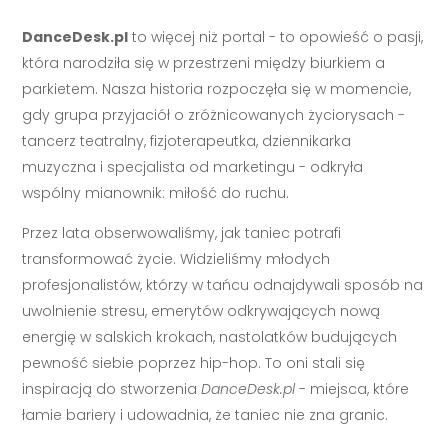
DanceDesk.pl
to więcej niż portal - to opowieść o pasji,
która narodziła się w przestrzeni między biurkiem a
parkietem. Nasza historia rozpoczęła się w momencie,
gdy grupa przyjaciół o zróżnicowanych życiorysach -
tancerz teatralny, fizjoterapeutka, dziennikarka
muzyczna i specjalista od marketingu - odkryła
wspólny mianownik: miłość do ruchu.
Przez lata obserwowaliśmy, jak taniec potrafi
transformować życie. Widzieliśmy młodych
profesjonalistów, którzy w tańcu odnajdywali sposób na
uwolnienie stresu, emerytów odkrywających nową
energię w salskich krokach, nastolatków budujących
pewność siebie poprzez hip-hop. To oni stali się
inspiracją do stworzenia
DanceDesk.pl
- miejsca, które
łamie bariery i udowadnia, że taniec nie zna granic.