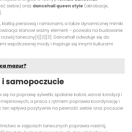
ść siebie) oraz
dancehall queen style
(akrobacje,
.
klatką piersiową i ramionami, a także dynamicznej mimiki
rowizacja stanowi ważny element – pozwala na budowanie
rozwój taneczny[1][2][3]. Dancehall odwołuje się do
ami współczesnej mody i inspiruje się innymi kulturami
ńca mazur?
 i samopoczucie
ię na poprawę sylwetki, spalanie kalorii, wzrost kondycji i
p mięśniowych, a praca z rytmem poprawia koordynację i
 ten wpływa pozytywnie na pewność siebie oraz poczucie
stnictwo w zajęciach tanecznych poprawia nastrój,