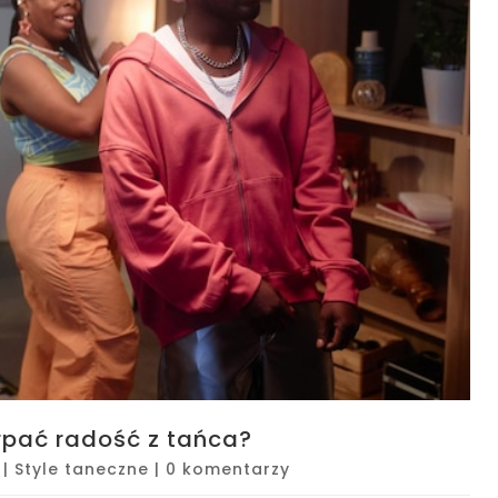
erpać radość z tańca?
|
Style taneczne
|
0 komentarzy