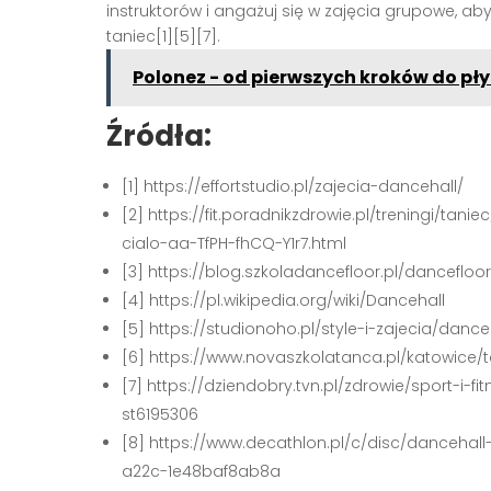
instruktorów i angażuj się w zajęcia grupowe, a
taniec[1][5][7].
Polonez - od pierwszych kroków do p
Źródła:
[1] https://effortstudio.pl/zajecia-dancehall/
[2] https://fit.poradnikzdrowie.pl/treningi/ta
cialo-aa-TfPH-fhCQ-Y1r7.html
[3] https://blog.szkoladancefloor.pl/dancefloo
[4] https://pl.wikipedia.org/wiki/Dancehall
[5] https://studionoho.pl/style-i-zajecia/dance
[6] https://www.novaszkolatanca.pl/katowice/
[7] https://dziendobry.tvn.pl/zdrowie/sport-i
st6195306
[8] https://www.decathlon.pl/c/disc/dancehal
a22c-1e48baf8ab8a