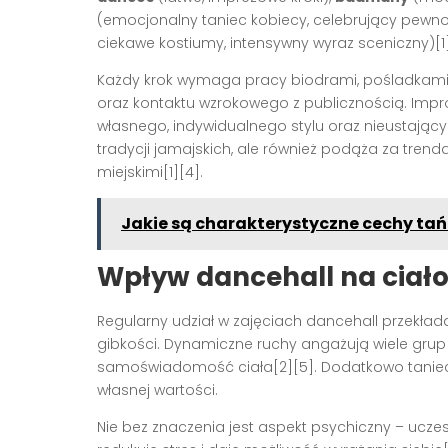
(emocjonalny taniec kobiecy, celebrujący pewno
ciekawe kostiumy, intensywny wyraz sceniczny)[1]
Każdy krok wymaga pracy biodrami, pośladkami, 
oraz kontaktu wzrokowego z publicznością. Imp
własnego, indywidualnego stylu oraz nieustający 
tradycji jamajskich, ale również podąża za trend
miejskimi[1][4].
Jakie są charakterystyczne cechy ta
Wpływ dancehall na ciało
Regularny udział w zajęciach dancehall przekłada s
gibkości. Dynamiczne ruchy angażują wiele gru
samoświadomość ciała[2][5]. Dodatkowo taniec
własnej wartości.
Nie bez znaczenia jest aspekt psychiczny – ucze