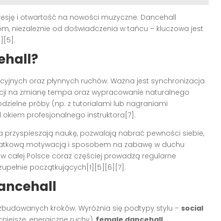
resję i otwartość na nowości muzyczne. Dancehall
om, niezależnie od doświadczenia w tańcu – kluczowa jest
][5].
ehall?
cyjnych oraz płynnych ruchów. Ważna jest synchronizacja
akcji na zmianę tempa oraz wypracowanie naturalnego
odzielne próby (np. z tutorialami lub nagraniami
d okiem profesjonalnego instruktora[7].
 przyspieszają naukę, pozwalają nabrać pewności siebie,
dodatkową motywacją i sposobem na zabawę w duchu
y w całej Polsce coraz częściej prowadzą regularne
zupełnie początkujących[1][5][6][7].
ancehall
rozbudowanych kroków. Wyróżnia się podtypy stylu –
social
iejsze, energiczne ruchy),
female dancehall