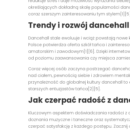
redukuje stres i daje możliwość wyrażania siebie
określających dokładną skalę popularności dance
coraz szerszym zainteresowaniu tym stylem[1][5]
Trendy i rozwój dancehall
Dancehall stale ewoluuje i wciąż powstają nowe k
Polsce potwierdza oferta szkół tańca i zaintere
amatorskim i zawodowym[1][6]. Dzięki internetowi
od poziomu zaawansowania czy miejsca zamies
Coraz więcej osób zaczyna postrzegać dancehall 
nad ciałem, pewnością siebie i zdrowiem mental
przynależność do globalnej kultury dancehall to 
starszych entuzjastów tańca[2][5].
Jak czerpać radość z dan
Kluczowym aspektem doświadczania radości z da
doznania muzyczne i taneczne oraz systematyczn
czerpać satysfakcję z każdego postępu. Zaczni