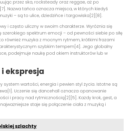
oluując przez ska, rocksteady oraz reggae, aż po
[7]. Nazwa tańca oznacza miejsca, w których kiedyś
zyki – są to ulice, dziedzińce i targowiska[2][8].
wy i często uliczny w swoim charakterze. Wyróżnia się
ję szerokiego spektrum emocji – od pewności siebie po siłę
l to również muzyka z mocnym rytmem, krótkimi frazami
harakterystycznym szybkim tempem[4]. Jego globalny
olsce, podejmuje naukę pod okiem instruktorów lub w
 i ekspresja
ły system wartości, energia i pewien styl życia. Istotne są
abawa[1]. Uczenie się dancehall oznacza opanowanie
ści i pracy nad rytmicznością[2][5]. Każdy krok, gest, a
 najważniejsze staje się połączenie ciała z muzyką i
lskiej szlachty