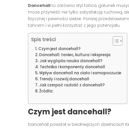
Dancehall
to zarówno styl tańca, gatunek muzycz
może przynieść nie tylko satysfakcję ruchową, a
fizycznej i pewności siebie. Poniżej przedstawi
tańcem i w pełni korzystać z jego potencjału.
Spis treści
Czym jest dancehall?
Dancehall: taniec, kultura i ekspresja
Jak wygląda nauka dancehall?
Technika i komponenty dancehall
Wpływ dancehall na ciało i samopoczucie
Trendy i rozwój dancehall
Jak czerpać radość z dancehall?
Źródła:
Czym jest dancehall?
Dancehall powstał w biedniejszych dzielnicach Ki