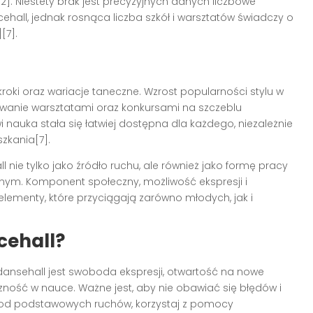
[2]. Niestety brak jest precyzyjnych danych liczbowe
hall, jednak rosnąca liczba szkół i warsztatów świadczy o
[7].
roki oraz wariacje taneczne. Wzrost popularności stylu w
sowanie warsztatami oraz konkursami na szczeblu
 nauka stała się łatwiej dostępna dla każdego, niezależnie
zkania[7].
nie tylko jako źródło ruchu, ale również jako formę pracy
nym. Komponent społeczny, możliwość ekspresji i
elementy, które przyciągają zarówno młodych, jak i
cehall?
nsehall jest swoboda ekspresji, otwartość na nowe
ość w nauce. Ważne jest, aby nie obawiać się błędów i
j od podstawowych ruchów, korzystaj z pomocy