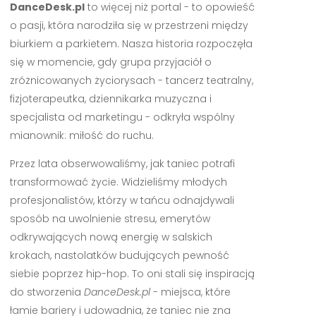
DanceDesk.pl
to więcej niż portal - to opowieść
o pasji, która narodziła się w przestrzeni między
biurkiem a parkietem. Nasza historia rozpoczęła
się w momencie, gdy grupa przyjaciół o
zróżnicowanych życiorysach - tancerz teatralny,
fizjoterapeutka, dziennikarka muzyczna i
specjalista od marketingu - odkryła wspólny
mianownik: miłość do ruchu.
Przez lata obserwowaliśmy, jak taniec potrafi
transformować życie. Widzieliśmy młodych
profesjonalistów, którzy w tańcu odnajdywali
sposób na uwolnienie stresu, emerytów
odkrywających nową energię w salskich
krokach, nastolatków budujących pewność
siebie poprzez hip-hop. To oni stali się inspiracją
do stworzenia
DanceDesk.pl
- miejsca, które
łamie bariery i udowadnia, że taniec nie zna