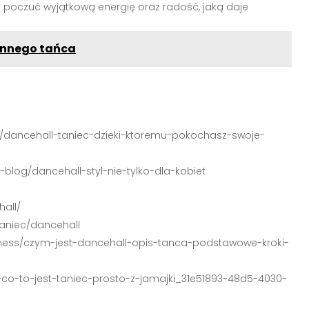
by poczuć wyjątkową energię oraz radość, jaką daje
łynnego tańca
niec/dancehall-taniec-dzieki-ktoremu-pokochasz-swoje-
r-blog/dancehall-styl-nie-tylko-dla-kobiet
hall/
taniec/dancehall
-fitness/czym-jest-dancehall-opis-tanca-podstawowe-kroki-
l-co-to-jest-taniec-prosto-z-jamajki_31e51893-48d5-4030-