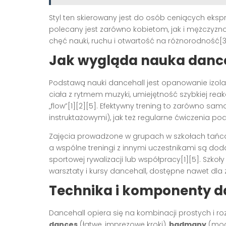
Styl ten skierowany jest do osób ceniących eksp
polecany jest zarówno kobietom, jak i mężczyzn
chęć nauki, ruchu i otwartość na różnorodność[3
Jak wygląda nauka danc
Podstawą nauki dancehall jest opanowanie izola
ciała z rytmem muzyki, umiejętność szybkiej re
„flow”[1][2][5]. Efektywny trening to zarówno sam
instruktażowymi), jak też regularne ćwiczenia po
Zajęcia prowadzone w grupach w szkołach tańca
a wspólne treningi z innymi uczestnikami są 
sportowej rywalizacji lub współpracy[1][5]. Szkoł
warsztaty i kursy dancehall, dostępne nawet dla 
Technika i komponenty d
Dancehall opiera się na kombinacji prostych i 
dances
(łatwe, imprezowe kroki),
badmany
(mocn