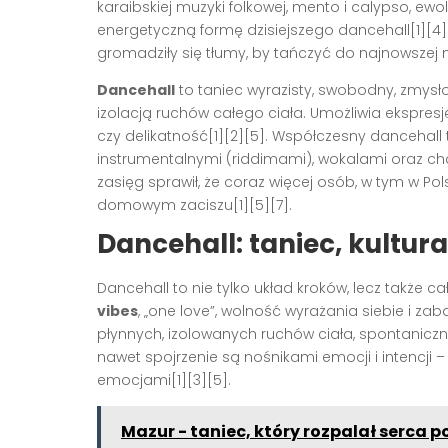
karaibskiej muzyki folkowej, mento i calypso, ew
energetyczną formę dzisiejszego dancehall[1][4]
gromadziły się tłumy, by tańczyć do najnowszej mu
Dancehall
to taniec wyrazisty, swobodny, zmysło
izolacją ruchów całego ciała. Umożliwia ekspres
czy delikatność[1][2][5]. Współczesny dancehal
instrumentalnymi (riddimami), wokalami oraz c
zasięg sprawił, że coraz więcej osób, w tym w P
domowym zaciszu[1][5][7].
Dancehall: taniec, kultura
Dancehall to nie tylko układ kroków, lecz także ca
vibes
, „one love”, wolność wyrażania siebie i z
płynnych, izolowanych ruchów ciała, spontaniczno
nawet spojrzenie są nośnikami emocji i intencji –
emocjami[1][3][5].
Mazur - taniec, który rozpalał serca po