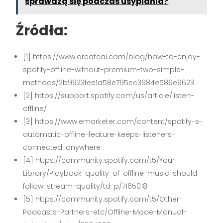
sprawdzą się podczas usypiania?
Źródła:
[1] https://www.oreateai.com/blog/how-to-enjoy-
spotify-offline-without-premium-two-simple-
methods/2b9923fee1d58e795ec3984e589e9623
[2] https://support.spotify.com/us/article/listen-
offline/
[3] https://www.emarketer.com/content/spotify-s-
automatic-offline-feature-keeps-listeners-
connected-anywhere
[4] https://community.spotify.com/t5/Your-
Library/Playback-quality-of-offline-music-should-
follow-stream-quality/td-p/7165018
[5] https://community.spotify.com/t5/Other-
Podcasts-Partners-etc/Offline-Mode-Manual-