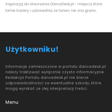
inspiracją do stworzenia
DanceDesk.pl
- miejsca, które
łamie bariery i udowadnia, że taniec nie zna granic.
Użytkowniku!
Informacje zamieszczone w portalu dancedesk.pl
należy traktować wyłącznie czysto informacyjnie.
Redakcja Portalu dancedesk.pl nie bierze
odpowiedzialności za ewentualne szkody, które
mogą wynikać ze złej interpretacji treści.
Menu