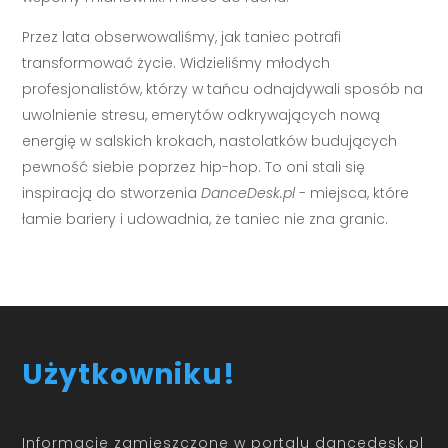
Przez lata obserwowaliśmy, jak taniec potrafi
transformować życie. Widzieliśmy młodych
profesjonalistów, którzy w tańcu odnajdywali sposób na
uwolnienie stresu, emerytów odkrywających nową
energię w salskich krokach, nastolatków budujących
pewność siebie poprzez hip-hop. To oni stali się
inspiracją do stworzenia
DanceDesk.pl
- miejsca, które
łamie bariery i udowadnia, że taniec nie zna granic.
Użytkowniku!
Informacje zamieszczone w portalu dancedesk.pl