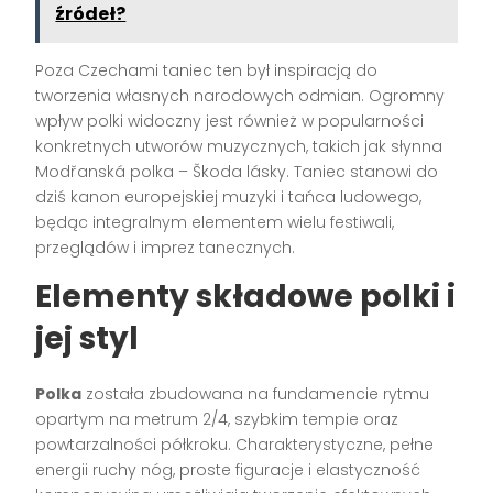
źródeł?
Poza Czechami taniec ten był inspiracją do
tworzenia własnych narodowych odmian. Ogromny
wpływ polki widoczny jest również w popularności
konkretnych utworów muzycznych, takich jak słynna
Modřanská polka – Škoda lásky. Taniec stanowi do
dziś kanon europejskiej muzyki i tańca ludowego,
będąc integralnym elementem wielu festiwali,
przeglądów i imprez tanecznych.
Elementy składowe polki i
jej styl
Polka
została zbudowana na fundamencie rytmu
opartym na metrum 2/4, szybkim tempie oraz
powtarzalności półkroku. Charakterystyczne, pełne
energii ruchy nóg, proste figuracje i elastyczność