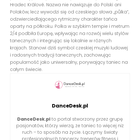
Hradec Králové. Nazwa nie nawiązuje do Polski ani
Polaków, lecz wywodzi się od czeskiego słowa „půlka”,
odzwierciedlającego rytmiczny charakter tańca
oparty na półkroku. Polka w szybkim tempie i metrum
2/4 podbiła Europę, wpływając na rozwój wielu stylów
tanecznych i integrując się lokalnie w różnych
krajach. Stanowi dziś symbol czeskiej muzyki ludowej
i radosnych tradycji tanecznych, zachowując
popularność jako uniwersalny, porywający taniec na
całym świecie.
DanceDesk.pl
DanceDesk.pl
to portal stworzony przez grupę
pasjonatów, którzy wierzą, że taniec to więcej niż
ruch – to sposób na życie. Łączymy światy
profesjonalnych tancerzy, trenerów fitness i