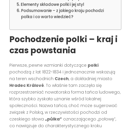
Elementy składowe polki i jej styl
Podsumowanie – z jakiego kraju pochodzi
polka i co warto wiedzieć?
Pochodzenie polki – kraj i
czas powstania
Pierwsze, pewne wzmianki dotyczące
polki
pochodzą z lat 1822-1834 i jednoznacznie wskazują
na teren wschodnich
Czech
, a dokładniej miasto
Hradec Králové
. To właśnie tam zaczęła się
rozprzestrzeniać nowatorska forma tańca ludowego,
która szybko zyskała uznanie wśród lokalnej
społeczności. Nazwa tańca, choć może sugerować
związek z Polską, w rzeczywistości pochodzi od
czeskiego słowa
„půlka”
oznaczającego „połowę”,
co nawiązuje do charakterystycznego kroku