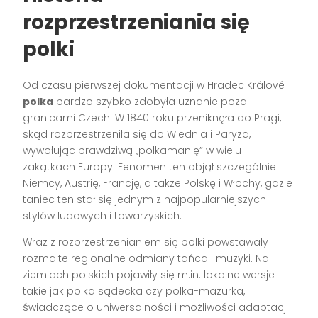
rozprzestrzeniania się
polki
Od czasu pierwszej dokumentacji w Hradec Králové
polka
bardzo szybko zdobyła uznanie poza
granicami Czech. W 1840 roku przeniknęła do Pragi,
skąd rozprzestrzeniła się do Wiednia i Paryża,
wywołując prawdziwą „polkamanię” w wielu
zakątkach Europy. Fenomen ten objął szczególnie
Niemcy, Austrię, Francję, a także Polskę i Włochy, gdzie
taniec ten stał się jednym z najpopularniejszych
stylów ludowych i towarzyskich.
Wraz z rozprzestrzenianiem się polki powstawały
rozmaite regionalne odmiany tańca i muzyki. Na
ziemiach polskich pojawiły się m.in. lokalne wersje
takie jak polka sądecka czy polka-mazurka,
świadczące o uniwersalności i możliwości adaptacji