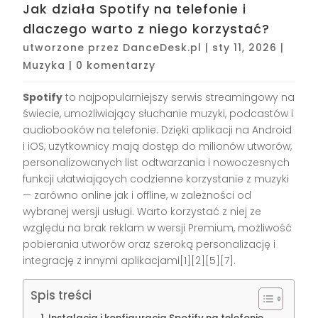
Jak działa Spotify na telefonie i
dlaczego warto z niego korzystać?
utworzone przez
DanceDesk.pl
|
sty 11, 2026
|
Muzyka
|
0 komentarzy
Spotify
to najpopularniejszy serwis streamingowy na
świecie, umożliwiający słuchanie muzyki, podcastów i
audiobooków na telefonie. Dzięki aplikacji na Android
i iOS, użytkownicy mają dostęp do milionów utworów,
personalizowanych list odtwarzania i nowoczesnych
funkcji ułatwiających codzienne korzystanie z muzyki
— zarówno online jak i offline, w zależności od
wybranej wersji usługi. Warto korzystać z niej ze
względu na brak reklam w wersji Premium, możliwość
pobierania utworów oraz szeroką personalizację i
integrację z innymi aplikacjami[1][2][5][7].
Spis treści