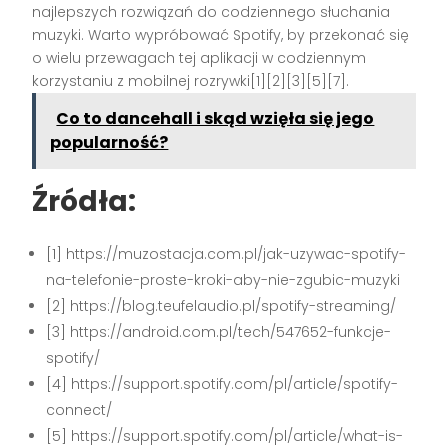
najlepszych rozwiązań do codziennego słuchania
muzyki. Warto wypróbować Spotify, by przekonać się
o wielu przewagach tej aplikacji w codziennym
korzystaniu z mobilnej rozrywki[1][2][3][5][7].
Co to dancehall i skąd wzięła się jego
popularność?
Źródła:
[1] https://muzostacja.com.pl/jak-uzywac-spotify-
na-telefonie-proste-kroki-aby-nie-zgubic-muzyki
[2] https://blog.teufelaudio.pl/spotify-streaming/
[3] https://android.com.pl/tech/547652-funkcje-
spotify/
[4] https://support.spotify.com/pl/article/spotify-
connect/
[5] https://support.spotify.com/pl/article/what-is-