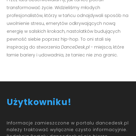
transformować życie. Widzieliśmy młodych
profesjonalistów, którzy w tańcu odnajdywali sposób na
uwolnienie stresu, emerytów odkrywających nową
energię w salskich krokach, nastolatków budujących
pewność siebie poprzez hip-hop. To oni stali się
inspiracją do stworzenia
DanceDesk.pl
- miejsca, które
łamie bariery i udowadnia, że taniec nie zna granic.
Użytkowniku!
Informacje zamieszczone w portalu dancedesk.pl
należy traktować wyłącznie czysto informacyjnie.