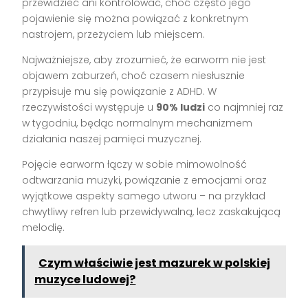
przewidzieć ani kontrolować, choć często jego
pojawienie się można powiązać z konkretnym
nastrojem, przeżyciem lub miejscem.
Najważniejsze, aby zrozumieć, że earworm nie jest
objawem zaburzeń, choć czasem niesłusznie
przypisuje mu się powiązanie z ADHD. W
rzeczywistości występuje u
90% ludzi
co najmniej raz
w tygodniu, będąc normalnym mechanizmem
działania naszej pamięci muzycznej.
Pojęcie earworm łączy w sobie mimowolność
odtwarzania muzyki, powiązanie z emocjami oraz
wyjątkowe aspekty samego utworu – na przykład
chwytliwy refren lub przewidywalną, lecz zaskakującą
melodię.
Czym właściwie jest mazurek w polskiej
muzyce ludowej?