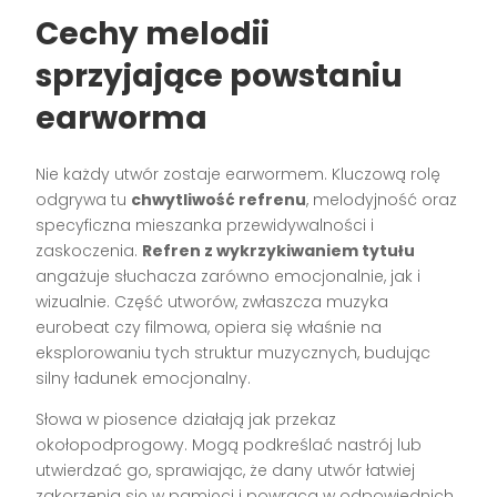
Cechy melodii
sprzyjające powstaniu
earworma
Nie każdy utwór zostaje earwormem. Kluczową rolę
odgrywa tu
chwytliwość refrenu
, melodyjność oraz
specyficzna mieszanka przewidywalności i
zaskoczenia.
Refren z wykrzykiwaniem tytułu
angażuje słuchacza zarówno emocjonalnie, jak i
wizualnie. Część utworów, zwłaszcza muzyka
eurobeat czy filmowa, opiera się właśnie na
eksplorowaniu tych struktur muzycznych, budując
silny ładunek emocjonalny.
Słowa w piosence działają jak przekaz
okołopodprogowy. Mogą podkreślać nastrój lub
utwierdzać go, sprawiając, że dany utwór łatwiej
zakorzenia się w pamięci i powraca w odpowiednich