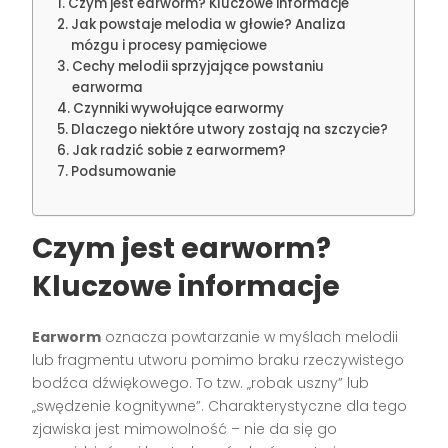
Czym jest earworm? Kluczowe informacje
Jak powstaje melodia w głowie? Analiza
mózgu i procesy pamięciowe
Cechy melodii sprzyjające powstaniu
earworma
Czynniki wywołujące earwormy
Dlaczego niektóre utwory zostają na szczycie?
Jak radzić sobie z earwormem?
Podsumowanie
Czym jest earworm?
Kluczowe informacje
Earworm
oznacza powtarzanie w myślach melodii
lub fragmentu utworu pomimo braku rzeczywistego
bodźca dźwiękowego. To tzw. „robak uszny” lub
„swędzenie kognitywne”. Charakterystyczne dla tego
zjawiska jest mimowolność – nie da się go