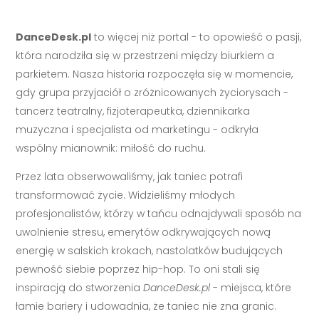
DanceDesk.pl
to więcej niż portal - to opowieść o pasji,
która narodziła się w przestrzeni między biurkiem a
parkietem. Nasza historia rozpoczęła się w momencie,
gdy grupa przyjaciół o zróżnicowanych życiorysach -
tancerz teatralny, fizjoterapeutka, dziennikarka
muzyczna i specjalista od marketingu - odkryła
wspólny mianownik: miłość do ruchu.
Przez lata obserwowaliśmy, jak taniec potrafi
transformować życie. Widzieliśmy młodych
profesjonalistów, którzy w tańcu odnajdywali sposób na
uwolnienie stresu, emerytów odkrywających nową
energię w salskich krokach, nastolatków budujących
pewność siebie poprzez hip-hop. To oni stali się
inspiracją do stworzenia
DanceDesk.pl
- miejsca, które
łamie bariery i udowadnia, że taniec nie zna granic.