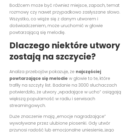
Bodźcem może być również miejsce, zapach, temat
rozmowy czy nawet przypadkowo zasłyszane słowo.
Wszystko, co wiąże się z danym utworem i
doświadczeniem, może uruchomić w głowie
powtarzającą się melodię.
Dlaczego niektóre utwory
zostają na szczycie?
Analiza przebojów pokazuje, że
najczęściej
powtarzające się melodie
w głowie to te, które
trafiły na szczyty list. Badanie na 3000 słuchaczach
potwierdziło, że utwory „wpadające w ucho” osiągają
większą popularność w radiu i serwisach
streamingowych.
Duże znaczenie mają „emocje nagradzające”
wywoływane przez ulubione piosenki. Gdy utwór
przynosi radość lub emocjonalne uniesienie, jego