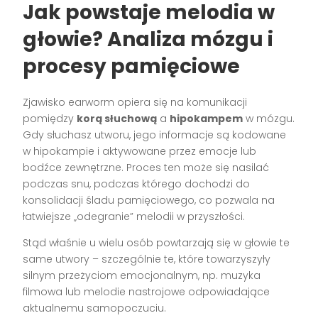
Jak powstaje melodia w
głowie? Analiza mózgu i
procesy pamięciowe
Zjawisko earworm opiera się na komunikacji
pomiędzy
korą słuchową
a
hipokampem
w mózgu.
Gdy słuchasz utworu, jego informacje są kodowane
w hipokampie i aktywowane przez emocje lub
bodźce zewnętrzne. Proces ten może się nasilać
podczas snu, podczas którego dochodzi do
konsolidacji śladu pamięciowego, co pozwala na
łatwiejsze „odegranie” melodii w przyszłości.
Stąd właśnie u wielu osób powtarzają się w głowie te
same utwory – szczególnie te, które towarzyszyły
silnym przeżyciom emocjonalnym, np. muzyka
filmowa lub melodie nastrojowe odpowiadające
aktualnemu samopoczuciu.