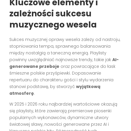
Kluczowe elementy i
zależności sukcesu
muzycznego wesela
Sukces muzycznej oprawy wesela zależy od nastroju,
stopniowania tempa, sprawnego balansowania
między nostalgią a taneczną energią. Playlisty
powinny uwzględniać najnowsze trendy, takie jak
AI-
generowane przeboje
oraz powracające do łask
śmieszne polskie przyśpiewki. Dopasowanie
repertuaru do charakteru gości i stylu wydarzenia
stanowi podstawę, by stworzyć
wyjątkową
atmosferę
.
W 2025 i 2026 roku najbardziej wartościowe okazują
się playlisty, które zawierają premierowe piosenki
popularnych wykonawców, dynamiczne utwory
światowej sławy, nowości generowane przez AI i
klasyczne polskie hity. Różnorodność tych