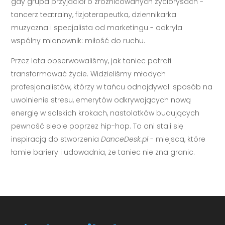
gdy grupa przyjaciół o zróżnicowanych życiorysach -
tancerz teatralny, fizjoterapeutka, dziennikarka
muzyczna i specjalista od marketingu - odkryła
wspólny mianownik: miłość do ruchu.
Przez lata obserwowaliśmy, jak taniec potrafi
transformować życie. Widzieliśmy młodych
profesjonalistów, którzy w tańcu odnajdywali sposób na
uwolnienie stresu, emerytów odkrywających nową
energię w salskich krokach, nastolatków budujących
pewność siebie poprzez hip-hop. To oni stali się
inspiracją do stworzenia
DanceDesk.pl
- miejsca, które
łamie bariery i udowadnia, że taniec nie zna granic.