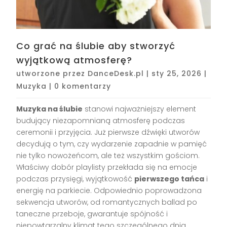
Co grać na ślubie aby stworzyć
wyjątkową atmosferę?
utworzone przez
DanceDesk.pl
|
sty 25, 2026
|
Muzyka
|
0 komentarzy
Muzyka na ślubie
stanowi najważniejszy element
budujący niezapomnianą atmosferę podczas
ceremonii i przyjęcia. Już pierwsze dźwięki utworów
decydują o tym, czy wydarzenie zapadnie w pamięć
nie tylko nowożeńcom, ale też wszystkim gościom.
Właściwy dobór playlisty przekłada się na emocje
podczas przysięgi, wyjątkowość
pierwszego tańca
i
energię na parkiecie. Odpowiednio poprowadzona
sekwencja utworów, od romantycznych ballad po
taneczne przeboje, gwarantuje spójność i
niepowtarzalny klimat tego szczególnego dnia.