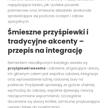
napędzające taniec, jak i polskie piosenki
premierowe oraz śmieszne składanki, doskonale
sprawdzające się podczas oczepin i zabaw
specjalnych.
Śmieszne przyśpiewki i
tradycyjne akcenty –
przepis na integrację
Elementem nieodłącznym każdego wesela są
przyśpiewki weselne
i zabawne, angażujące utwory.
Ich głównym celem jest wspólna zabawa, integracja
oraz wprowadzenie luźnej, radosnej aury na
parkiecie. Przyśpiewki sprawiają, że goście chętniej
wychodzą do zabawy, wspólnie śpiewają i tworzą
niezapomniane wspomnienia. Szczególnie
doceniane są utwory krótkie, rytmiczne, przykuwające
uwagę i łatwe do powtórzenia.