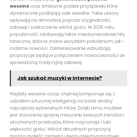
weselne
oraz śmieszne polskie przyśpiewki, które
dynamicznie podbijają sale weselne. Takie utwory
wpływają na atmosferę poprzez oryginalność,
zabawę i zaskoczenie wśród gości. W 2026 roku
popularność zdobywają także międzynarodowe hity
taneczne, dobrze znane wszystkim pokoleniom, jak i
rodzime nowości. Zainteresowanie wzbudzają
propozycje będące połączeniem nowoczesności ze
sprawdzoną, tradycyjną zabawą.
Jak szukać muzyki w internecie?
Playlisty weselne coraz chętniej komponuje się z
udziałem sztucznej inteligencji, na bazie analizy
najczęściej wybieranych hitów. Dzięki temu możliwe
jest stworzenie spójnej mieszanki świeżych trendów i
ukochanych przebojów, które rozpoznaje i lubi
większość gości. Wśród aktualnych propozycji
można znaleźć zarówno utwory międzynarodowe