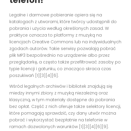
telefon?
Legalne i darmowe pobieranie opiera się na
katalogach z utworami, które twórcy udostępnili do
pobrania i użycia według określonych zasad. W
praktyce oznacza to platformy z muzyką na
licencjach Creative Commons lub na indywidualnych
zgodach autorów. Takie serwisy pozwalają pobrać
plik MP3 bezpośrednio na urządzenie albo przez
przeglądarkę, a często także przefiltrować zasoby po
typie licencji i gatunku, co znacząco skraca czas
poszukiwań [1][3][4][6].
Wśród legalnych archiwów i bibliotek znajdują się
miedzy innymi zbiory z muzyką niezależną oraz
klasyczną, w tym materiały dostępne do pobrania
bez opłat. Część z nich oferuje także selektory licencji,
które pomagają sprawdzić, czy dany utwór można
pobrać i wykorzystać bezpłatnie na telefonie w
ramach dozwolonych warunków [1][3][4][6][9].