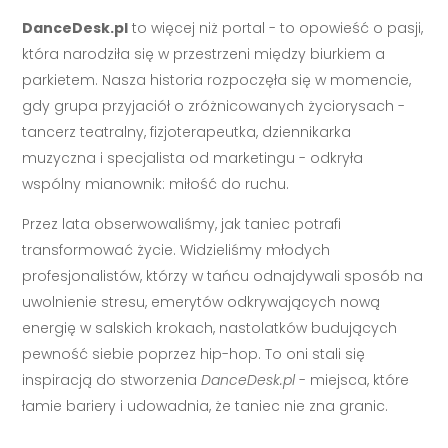
DanceDesk.pl
to więcej niż portal - to opowieść o pasji,
która narodziła się w przestrzeni między biurkiem a
parkietem. Nasza historia rozpoczęła się w momencie,
gdy grupa przyjaciół o zróżnicowanych życiorysach -
tancerz teatralny, fizjoterapeutka, dziennikarka
muzyczna i specjalista od marketingu - odkryła
wspólny mianownik: miłość do ruchu.
Przez lata obserwowaliśmy, jak taniec potrafi
transformować życie. Widzieliśmy młodych
profesjonalistów, którzy w tańcu odnajdywali sposób na
uwolnienie stresu, emerytów odkrywających nową
energię w salskich krokach, nastolatków budujących
pewność siebie poprzez hip-hop. To oni stali się
inspiracją do stworzenia
DanceDesk.pl
- miejsca, które
łamie bariery i udowadnia, że taniec nie zna granic.