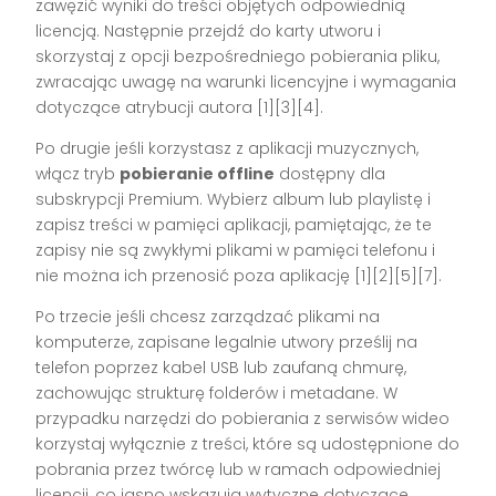
zawęzić wyniki do treści objętych odpowiednią
licencją. Następnie przejdź do karty utworu i
skorzystaj z opcji bezpośredniego pobierania pliku,
zwracając uwagę na warunki licencyjne i wymagania
dotyczące atrybucji autora [1][3][4].
Po drugie jeśli korzystasz z aplikacji muzycznych,
włącz tryb
pobieranie offline
dostępny dla
subskrypcji Premium. Wybierz album lub playlistę i
zapisz treści w pamięci aplikacji, pamiętając, że te
zapisy nie są zwykłymi plikami w pamięci telefonu i
nie można ich przenosić poza aplikację [1][2][5][7].
Po trzecie jeśli chcesz zarządzać plikami na
komputerze, zapisane legalnie utwory prześlij na
telefon poprzez kabel USB lub zaufaną chmurę,
zachowując strukturę folderów i metadane. W
przypadku narzędzi do pobierania z serwisów wideo
korzystaj wyłącznie z treści, które są udostępnione do
pobrania przez twórcę lub w ramach odpowiedniej
licencji, co jasno wskazują wytyczne dotyczące