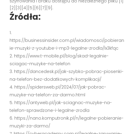
szyfrowania i braku dostępu do niezależnego pliku [1]
[2][3][4][5][6][7][9].
Źródła:
https://businessinsider.com.pl/wiadomosci/pobieran
ie-muzyki-z-youtube-i-mp3-legalne-zrodla/lx3kfqc
https://www.t-mobile.pl/blog/skad-legalnie-
sciagac-muzyke-na-telefon
https://dancedesk.pl/jak-szybko-pobrac-piosenki-
na-telefon-bez-dodatkowych-komplikacji/
https://spidersweb.pl/2024/07/jak-pobrac-
muzyke-na-telefon-za-darmo.html
https://antyweb.pl/jak-sciagnac-muzyke-na-
telefon-sprawdzone-i-legalne-zrodla
https://nano.komputronik.pl/n/legalne-pobieranie-
muzyki-za-darmo/
https://cyberacademy.com.pl/legalne-zgrywanie-