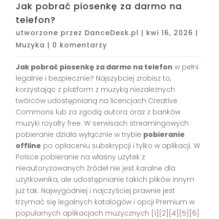
Jak pobrać piosenkę za darmo na
telefon?
utworzone przez
DanceDesk.pl
|
kwi 16, 2026
|
Muzyka
|
0 komentarzy
Jak pobrać piosenkę za darmo na telefon
w pełni
legalnie i bezpiecznie? Najszybciej zrobisz to,
korzystając z platform z muzyką niezależnych
twórców udostępnianą na licencjach Creative
Commons lub za zgodą autora oraz z banków
muzyki royalty free. W serwisach streamingowych
pobieranie działa wyłącznie w trybie
pobieranie
offline
po opłaceniu subskrypcji i tylko w aplikacji. W
Polsce pobieranie na własny użytek z
nieautoryzowanych źródeł nie jest karalne dla
użytkownika, ale udostępnianie takich plików innym
już tak. Najwygodniej i najczyściej prawnie jest
trzymać się legalnych katalogów i opcji Premium w
popularnych aplikacjach muzycznych [1][2][4][5][6]