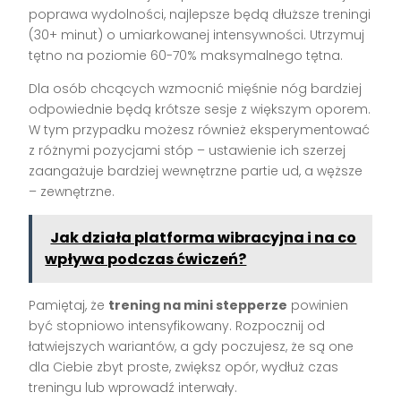
poprawa wydolności, najlepsze będą dłuższe treningi
(30+ minut) o umiarkowanej intensywności. Utrzymuj
tętno na poziomie 60-70% maksymalnego tętna.
Dla osób chcących wzmocnić mięśnie nóg bardziej
odpowiednie będą krótsze sesje z większym oporem.
W tym przypadku możesz również eksperymentować
z różnymi pozycjami stóp – ustawienie ich szerzej
zaangażuje bardziej wewnętrzne partie ud, a węższe
– zewnętrzne.
Jak działa platforma wibracyjna i na co
wpływa podczas ćwiczeń?
Pamiętaj, że
trening na mini stepperze
powinien
być stopniowo intensyfikowany. Rozpocznij od
łatwiejszych wariantów, a gdy poczujesz, że są one
dla Ciebie zbyt proste, zwiększ opór, wydłuż czas
treningu lub wprowadź interwały.