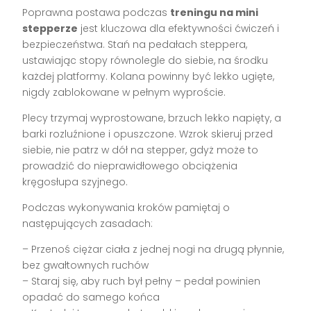
Poprawna postawa podczas
treningu na mini
stepperze
jest kluczowa dla efektywności ćwiczeń i
bezpieczeństwa. Stań na pedałach steppera,
ustawiając stopy równolegle do siebie, na środku
każdej platformy. Kolana powinny być lekko ugięte,
nigdy zablokowane w pełnym wyproście.
Plecy trzymaj wyprostowane, brzuch lekko napięty, a
barki rozluźnione i opuszczone. Wzrok skieruj przed
siebie, nie patrz w dół na stepper, gdyż może to
prowadzić do nieprawidłowego obciążenia
kręgosłupa szyjnego.
Podczas wykonywania kroków pamiętaj o
następujących zasadach:
– Przenoś ciężar ciała z jednej nogi na drugą płynnie,
bez gwałtownych ruchów
– Staraj się, aby ruch był pełny – pedał powinien
opadać do samego końca