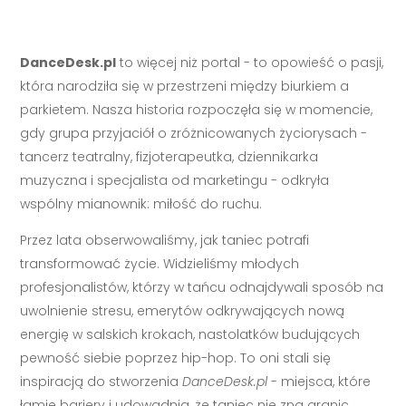
DanceDesk.pl
to więcej niż portal - to opowieść o pasji,
która narodziła się w przestrzeni między biurkiem a
parkietem. Nasza historia rozpoczęła się w momencie,
gdy grupa przyjaciół o zróżnicowanych życiorysach -
tancerz teatralny, fizjoterapeutka, dziennikarka
muzyczna i specjalista od marketingu - odkryła
wspólny mianownik: miłość do ruchu.
Przez lata obserwowaliśmy, jak taniec potrafi
transformować życie. Widzieliśmy młodych
profesjonalistów, którzy w tańcu odnajdywali sposób na
uwolnienie stresu, emerytów odkrywających nową
energię w salskich krokach, nastolatków budujących
pewność siebie poprzez hip-hop. To oni stali się
inspiracją do stworzenia
DanceDesk.pl
- miejsca, które
łamie bariery i udowadnia, że taniec nie zna granic.