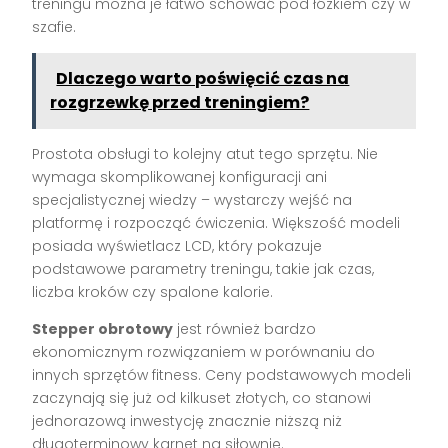
treningu można je łatwo schować pod łóżkiem czy w
szafie.
Dlaczego warto poświęcić czas na
rozgrzewkę przed treningiem?
Prostota obsługi to kolejny atut tego sprzętu. Nie
wymaga skomplikowanej konfiguracji ani
specjalistycznej wiedzy – wystarczy wejść na
platformę i rozpocząć ćwiczenia. Większość modeli
posiada wyświetlacz LCD, który pokazuje
podstawowe parametry treningu, takie jak czas,
liczba kroków czy spalone kalorie.
Stepper obrotowy
jest również bardzo
ekonomicznym rozwiązaniem w porównaniu do
innych sprzętów fitness. Ceny podstawowych modeli
zaczynają się już od kilkuset złotych, co stanowi
jednorazową inwestycję znacznie niższą niż
długoterminowy karnet na siłownię.