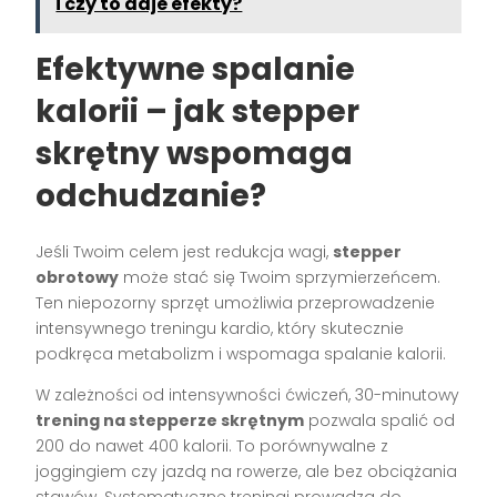
i czy to daje efekty?
Efektywne spalanie
kalorii – jak stepper
skrętny wspomaga
odchudzanie?
Jeśli Twoim celem jest redukcja wagi,
stepper
obrotowy
może stać się Twoim sprzymierzeńcem.
Ten niepozorny sprzęt umożliwia przeprowadzenie
intensywnego treningu kardio, który skutecznie
podkręca metabolizm i wspomaga spalanie kalorii.
W zależności od intensywności ćwiczeń, 30-minutowy
trening na stepperze skrętnym
pozwala spalić od
200 do nawet 400 kalorii. To porównywalne z
joggingiem czy jazdą na rowerze, ale bez obciążania
stawów. Systematyczne treningi prowadzą do