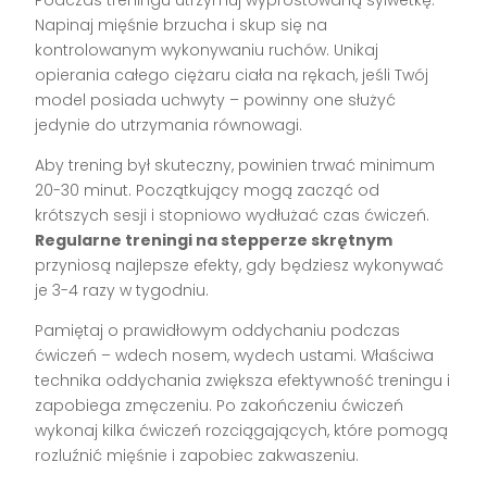
Napinaj mięśnie brzucha i skup się na
kontrolowanym wykonywaniu ruchów. Unikaj
opierania całego ciężaru ciała na rękach, jeśli Twój
model posiada uchwyty – powinny one służyć
jedynie do utrzymania równowagi.
Aby trening był skuteczny, powinien trwać minimum
20-30 minut. Początkujący mogą zacząć od
krótszych sesji i stopniowo wydłużać czas ćwiczeń.
Regularne treningi na stepperze skrętnym
przyniosą najlepsze efekty, gdy będziesz wykonywać
je 3-4 razy w tygodniu.
Pamiętaj o prawidłowym oddychaniu podczas
ćwiczeń – wdech nosem, wydech ustami. Właściwa
technika oddychania zwiększa efektywność treningu i
zapobiega zmęczeniu. Po zakończeniu ćwiczeń
wykonaj kilka ćwiczeń rozciągających, które pomogą
rozluźnić mięśnie i zapobiec zakwaszeniu.