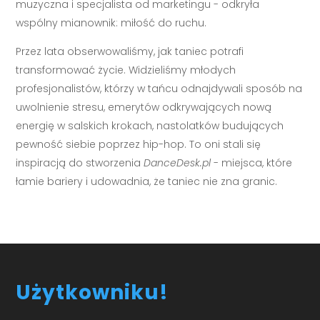
muzyczna i specjalista od marketingu - odkryła
wspólny mianownik: miłość do ruchu.
Przez lata obserwowaliśmy, jak taniec potrafi
transformować życie. Widzieliśmy młodych
profesjonalistów, którzy w tańcu odnajdywali sposób na
uwolnienie stresu, emerytów odkrywających nową
energię w salskich krokach, nastolatków budujących
pewność siebie poprzez hip-hop. To oni stali się
inspiracją do stworzenia
DanceDesk.pl
- miejsca, które
łamie bariery i udowadnia, że taniec nie zna granic.
Użytkowniku!