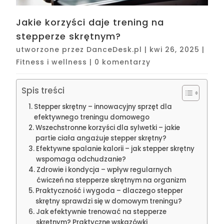
Jakie korzyści daje trening na
stepperze skrętnym?
utworzone przez
DanceDesk.pl
|
kwi 26, 2025
|
Fitness i wellness
|
0 komentarzy
Spis treści
Stepper skrętny – innowacyjny sprzęt dla
efektywnego treningu domowego
Wszechstronne korzyści dla sylwetki – jakie
partie ciała angażuje stepper skrętny?
Efektywne spalanie kalorii – jak stepper skrętny
wspomaga odchudzanie?
Zdrowie i kondycja – wpływ regularnych
ćwiczeń na stepperze skrętnym na organizm
Praktyczność i wygoda – dlaczego stepper
skrętny sprawdzi się w domowym treningu?
Jak efektywnie trenować na stepperze
skrętnym? Praktyczne wskazówki