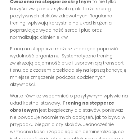
Ćwiczenia na stepperze skrętnym
to nie tylko
korzyści związane z sylwetką, ale także szereg
pozytywnych efektów zdrowotnych. Regularne
treningi wpływają korzystnie na układ krążenia,
poprawiając wydolność serca i płuc oraz
normalizując ciśnienie krwi.
Pracą na stepperze możesz znacząco poprawić
wydolność organizmu. Systematyczne treningi
zwiększają pojemność płuc i usprawniają transport
tlenu, co z czasem przekłada się na lepszą kondycję i
mniejsze zmęczenie podczas codziennych
aktywności.
Warto również wspomnieć o pozytywnym wpływie na
układ kostno-stawowy.
Trening na stepperze
obrotowym
jest bezpieczny dla stawów, ponieważ
nie powoduje nadmiernych obciążeń, jak to bywa w
przypadku biegania czy skoków. Jednocześnie
wzmacnia kości i zapobiega ich demineralizacji, co
jest szczególnie istotne w profilaktyce osteoporozy.