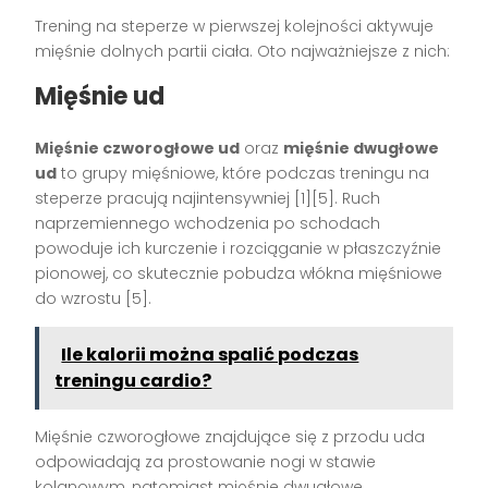
Trening na steperze w pierwszej kolejności aktywuje
mięśnie dolnych partii ciała. Oto najważniejsze z nich:
Mięśnie ud
Mięśnie czworogłowe ud
oraz
mięśnie dwugłowe
ud
to grupy mięśniowe, które podczas treningu na
steperze pracują najintensywniej [1][5]. Ruch
naprzemiennego wchodzenia po schodach
powoduje ich kurczenie i rozciąganie w płaszczyźnie
pionowej, co skutecznie pobudza włókna mięśniowe
do wzrostu [5].
Ile kalorii można spalić podczas
treningu cardio?
Mięśnie czworogłowe znajdujące się z przodu uda
odpowiadają za prostowanie nogi w stawie
kolanowym, natomiast mięśnie dwugłowe