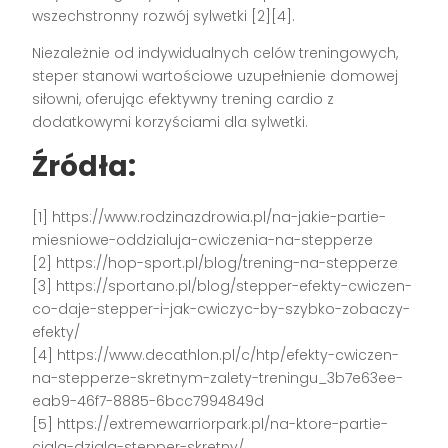
wszechstronny rozwój sylwetki [2][4].
Niezależnie od indywidualnych celów treningowych,
steper stanowi wartościowe uzupełnienie domowej
siłowni, oferując efektywny trening cardio z
dodatkowymi korzyściami dla sylwetki.
Źródła:
[1] https://www.rodzinazdrowia.pl/na-jakie-partie-
miesniowe-oddzialuja-cwiczenia-na-stepperze
[2] https://hop-sport.pl/blog/trening-na-stepperze
[3] https://sportano.pl/blog/stepper-efekty-cwiczen-
co-daje-stepper-i-jak-cwiczyc-by-szybko-zobaczy-
efekty/
[4] https://www.decathlon.pl/c/htp/efekty-cwiczen-
na-stepperze-skretnym-zalety-treningu_3b7e63ee-
eab9-46f7-8885-6bcc7994849d
[5] https://extremewarriorpark.pl/na-ktore-partie-
ciala-dziala-stepper-skretny/