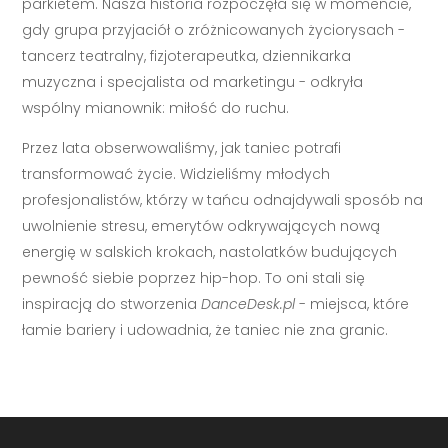
parkietem. Nasza historia rozpoczęła się w momencie,
gdy grupa przyjaciół o zróżnicowanych życiorysach -
tancerz teatralny, fizjoterapeutka, dziennikarka
muzyczna i specjalista od marketingu - odkryła
wspólny mianownik: miłość do ruchu.
Przez lata obserwowaliśmy, jak taniec potrafi
transformować życie. Widzieliśmy młodych
profesjonalistów, którzy w tańcu odnajdywali sposób na
uwolnienie stresu, emerytów odkrywających nową
energię w salskich krokach, nastolatków budujących
pewność siebie poprzez hip-hop. To oni stali się
inspiracją do stworzenia
DanceDesk.pl
- miejsca, które
łamie bariery i udowadnia, że taniec nie zna granic.