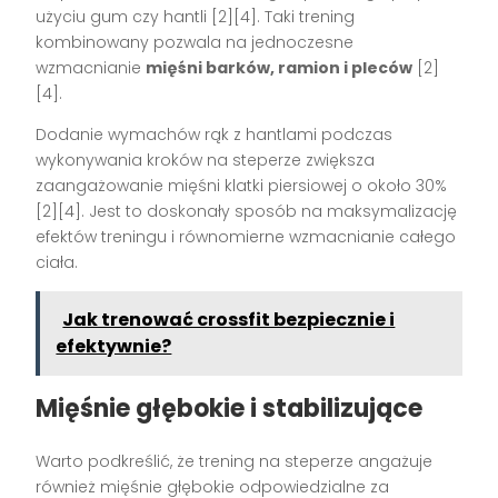
użyciu gum czy hantli [2][4]. Taki trening
kombinowany pozwala na jednoczesne
wzmacnianie
mięśni barków, ramion i pleców
[2]
[4].
Dodanie wymachów rąk z hantlami podczas
wykonywania kroków na steperze zwiększa
zaangażowanie mięśni klatki piersiowej o około 30%
[2][4]. Jest to doskonały sposób na maksymalizację
efektów treningu i równomierne wzmacnianie całego
ciała.
Jak trenować crossfit bezpiecznie i
efektywnie?
Mięśnie głębokie i stabilizujące
Warto podkreślić, że trening na steperze angażuje
również mięśnie głębokie odpowiedzialne za