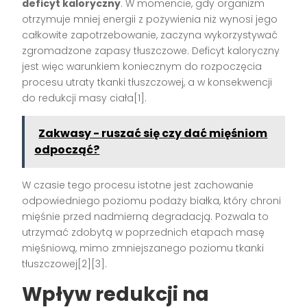
deficyt kaloryczny
. W momencie, gdy organizm
otrzymuje mniej energii z pożywienia niż wynosi jego
całkowite zapotrzebowanie, zaczyna wykorzystywać
zgromadzone zapasy tłuszczowe. Deficyt kaloryczny
jest więc warunkiem koniecznym do rozpoczęcia
procesu utraty tkanki tłuszczowej, a w konsekwencji
do redukcji masy ciała[1].
Zakwasy - ruszać się czy dać mięśniom
odpocząć?
W czasie tego procesu istotne jest zachowanie
odpowiedniego poziomu podaży białka, który chroni
mięśnie przed nadmierną degradacją. Pozwala to
utrzymać zdobytą w poprzednich etapach masę
mięśniową, mimo zmniejszanego poziomu tkanki
tłuszczowej[2][3].
Wpływ redukcji na