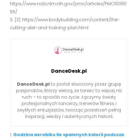
https://www.ncbi.nlm.nih.gov/pmc/articles/PMC60190
55/
[3] https://www.bodybuilding.com/content/the-
cutting-diet-and-training-plan.html
DanceDesk.pl
DanceDesk.pl
to portal stworzony przez grupę
pasjonatów, którzy wierzą, że taniec to więcej niż
ruch – to sposób na życie. Łączymy światy
profesjonalnych tancerzy, trenerów fitness i
zwykłych entuzjastów, tworząc przestrzeń pełną
inspiracji, wiedzy i autentycznych historii.
Godzina aerobiku ile spalonych kalorii podczas