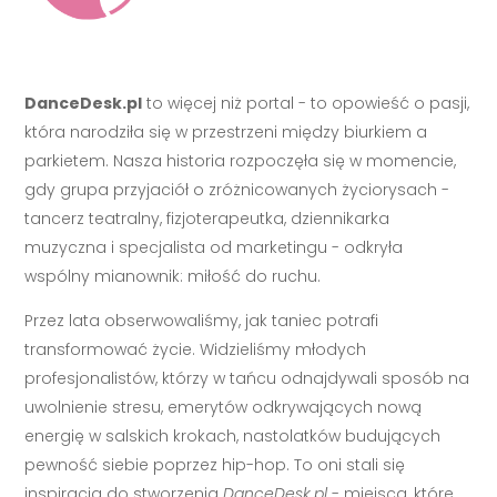
DanceDesk.pl
to więcej niż portal - to opowieść o pasji,
która narodziła się w przestrzeni między biurkiem a
parkietem. Nasza historia rozpoczęła się w momencie,
gdy grupa przyjaciół o zróżnicowanych życiorysach -
tancerz teatralny, fizjoterapeutka, dziennikarka
muzyczna i specjalista od marketingu - odkryła
wspólny mianownik: miłość do ruchu.
Przez lata obserwowaliśmy, jak taniec potrafi
transformować życie. Widzieliśmy młodych
profesjonalistów, którzy w tańcu odnajdywali sposób na
uwolnienie stresu, emerytów odkrywających nową
energię w salskich krokach, nastolatków budujących
pewność siebie poprzez hip-hop. To oni stali się
inspiracją do stworzenia
DanceDesk.pl
- miejsca, które