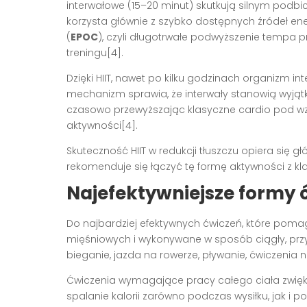
interwałowe (15–20 minut) skutkują silnym pod
korzysta głównie z szybko dostępnych źródeł energi
(
EPOC
), czyli długotrwałe podwyższenie tempa p
treningu[4].
Dzięki HIIT, nawet po kilku godzinach organizm i
mechanizm sprawia, że interwały stanowią wyjątk
czasowo przewyższając klasyczne cardio pod wz
aktywności[4].
Skuteczność HIIT w redukcji tłuszczu opiera się g
rekomenduje się łączyć tę formę aktywności z k
Najefektywniejsze formy 
Do najbardziej efektywnych ćwiczeń, które pomag
mięśniowych i wykonywane w sposób ciągły, przy 
bieganie, jazda na rowerze, pływanie, ćwiczenia n
Ćwiczenia wymagające pracy całego ciała zwięk
spalanie kalorii zarówno podczas wysiłku, jak i