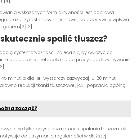
1][4].
rawiania wskazanych form aktywności jest poprawa
ego oraz przyrost masy mięśniowej, co pozytywnie wpływa
organizm[2][3].
skutecznie spalić tłuszcz?
ają systematyczności. Zaleca się, by ćwiczyć co
larne pobudzanie metabolizmu do pracy i podtrzymywanie
3].
-45 minut, a dla HIIT wystarczy zazwyczaj 15-20 minut
zarówno redukcji tkanki tłuszczowej, jak i poprawia ogólną
 można zacząć?
wych nie tylko przyspiesza proces spalania tłuszczu, ale
motywuje do utrzymania regularności w dłuższej