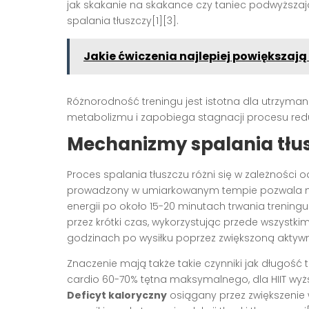
jak skakanie na skakance czy taniec podwyższają
spalania tłuszczy[1][3].
Jakie ćwiczenia najlepiej powiększają
Różnorodność treningu jest istotna dla utrzyma
metabolizmu i zapobiega stagnacji procesu redukc
Mechanizmy spalania tłus
Proces spalania tłuszczu różni się w zależności 
prowadzony w umiarkowanym tempie pozwala na
energii po około 15-20 minutach trwania treningu
przez krótki czas, wykorzystując przede wszystki
godzinach po wysiłku poprzez zwiększoną aktyw
Znaczenie mają także takie czynniki jak długość
cardio 60-70% tętna maksymalnego, dla HIIT wyższ
Deficyt kaloryczny
osiągany przez zwiększenie