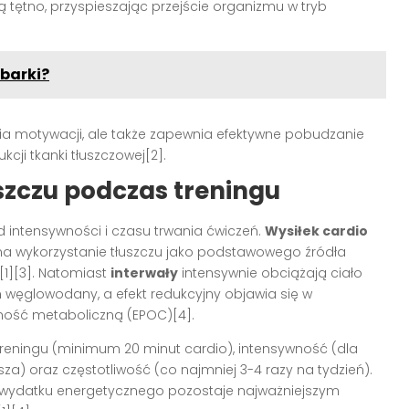
 tętno, przyspieszając przejście organizmu w tryb
 barki?
nia motywacji, ale także zapewnia efektywne pobudzanie
ji tkanki tłuszczowej[2].
zczu podczas treningu
od intensywności i czasu trwania ćwiczeń.
Wysiłek cardio
 wykorzystanie tłuszczu jako podstawowego źródła
[1][3]. Natomiast
interwały
intensywnie obciążają ciało
m węglowodany, a efekt redukcyjny objawia się w
ność metaboliczną (EPOC)[4].
 treningu (minimum 20 minut cardio), intensywność (dla
a) oraz częstotliwość (co najmniej 3-4 razy na tydzień).
 wydatku energetycznego pozostaje najważniejszym