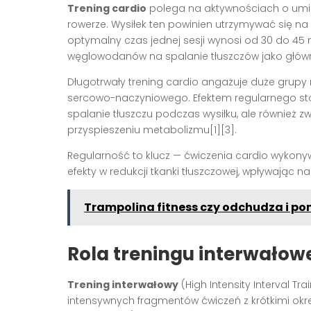
Trening cardio
polega na aktywnościach o umiar
rowerze. Wysiłek ten powinien utrzymywać się 
optymalny czas jednej sesji wynosi od 30 do 45
węglowodanów na spalanie tłuszczów jako główne
Długotrwały trening cardio angażuje duże grup
sercowo-naczyniowego. Efektem regularnego stos
spalanie tłuszczu podczas wysiłku, ale również zw
przyspieszeniu metabolizmu[1][3].
Regularność to klucz — ćwiczenia cardio wykon
efekty w redukcji tkanki tłuszczowej, wpływając n
Trampolina fitness czy odchudza i p
Rola treningu interwałowe
Trening interwałowy
(High Intensity Interval T
intensywnych fragmentów ćwiczeń z krótkimi okr