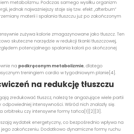
biciem metabolizmu. Podczas samego wysiłku organizm
i, jednak najważniejszy staje się tzw. efekt „afterburn”
rzemiany materii i spalania tłuszczu już po zakończonym
ntensywnie zużywa kalorie zmagazynowane jako tłuszcz. Ten
owo skuteczne narzędzie w redukcji tkanki tłuszczowej,
ględem potencjalnego spalania kalorii po skończonej
łównie na
podkręconym metabolizmie
, dlatego
lasycznym treningiem cardio w tygodniowym planie[4].
ćwiczeń na redukcję tłuszczu
ają zredukować tłuszcz, należą te angażujące wiele partii
odpowiedniej intensywności. Wśród nich znalazły się:
a orbitreku czy intensywne formy tańca[1][2][3].
szają wydatek energetyczny, co bezpośrednio wpływa na
 po jego zakończeniu. Dodatkowo dynamiczne formy ruchu