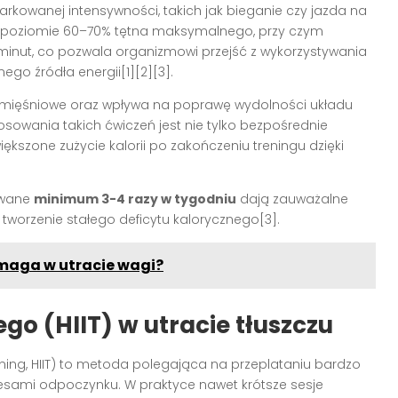
kowanej intensywności, takich jak bieganie czy jazda na
na poziomie 60–70% tętna maksymalnego, przy czym
 minut, co pozwala organizmowi przejść z wykorzystywania
go źródła energii[1][2][3].
y mięśniowe oraz wpływa na poprawę wydolności układu
owania takich ćwiczeń jest nie tylko bezpośrednie
iększone zużycie kalorii po zakończeniu treningu dzięki
ywane
minimum 3-4 razy w tygodniu
dają zauważalne
a tworzenie stałego deficytu kalorycznego[3].
omaga w utracie wagi?
go (HIIT) w utracie tłuszczu
raining, HIIT) to metoda polegająca na przeplataniu bardzo
esami odpoczynku. W praktyce nawet krótsze sesje