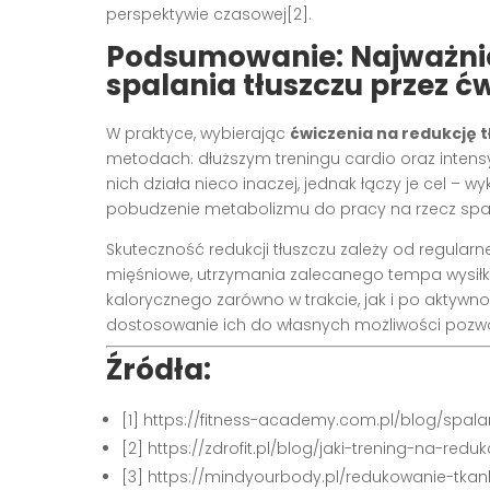
perspektywie czasowej[2].
Podsumowanie: Najważnie
spalania tłuszczu przez ć
W praktyce, wybierając
ćwiczenia na redukcję 
metodach: dłuższym treningu cardio oraz intensy
nich działa nieco inaczej, jednak łączy je cel – 
pobudzenie metabolizmu do pracy na rzecz spala
Skuteczność redukcji tłuszczu zależy od regul
mięśniowe, utrzymania zalecanego tempa wysiłku
kalorycznego zarówno w trakcie, jak i po aktywnoś
dostosowanie ich do własnych możliwości pozwol
Źródła:
[1] https://fitness-academy.com.pl/blog/spala
[2] https://zdrofit.pl/blog/jaki-trening-na-redu
[3] https://mindyourbody.pl/redukowanie-tkan