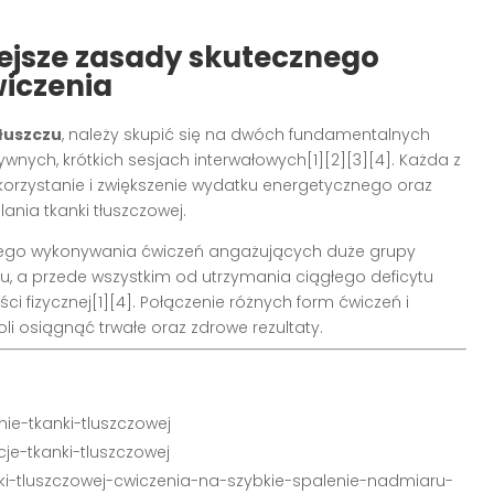
jsze zasady skutecznego
wiczenia
tłuszczu
, należy skupić się na dwóch fundamentalnych
wnych, krótkich sesjach interwałowych[1][2][3][4]. Każda z
wykorzystanie i zwiększenie wydatku energetycznego oraz
nia tkanki tłuszczowej.
arnego wykonywania ćwiczeń angażujących duże grupy
, a przede wszystkim od utrzymania ciągłego deficytu
ci fizycznej[1][4]. Połączenie różnych form ćwiczeń i
i osiągnąć trwałe oraz zdrowe rezultaty.
nie-tkanki-tluszczowej
kcje-tkanki-tluszczowej
ki-tluszczowej-cwiczenia-na-szybkie-spalenie-nadmiaru-