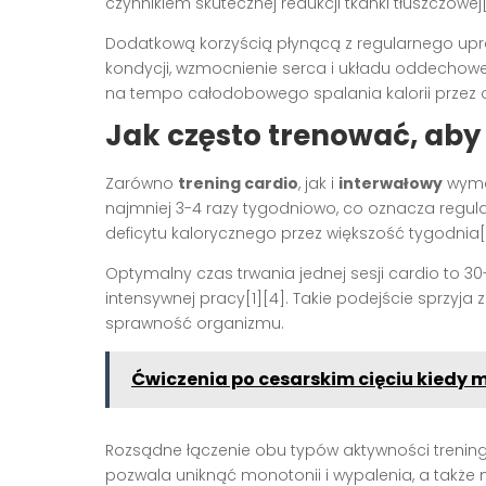
czynnikiem skutecznej redukcji tkanki tłuszczowej[
Dodatkową korzyścią płynącą z regularnego up
kondycji, wzmocnienie serca i układu oddechow
na tempo całodobowego spalania kalorii przez 
Jak często trenować, aby 
Zarówno
trening cardio
, jak i
interwałowy
wymag
najmniej 3-4 razy tygodniowo, co oznacza regu
deficytu kalorycznego przez większość tygodnia[
Optymalny czas trwania jednej sesji cardio to 30
intensywnej pracy[1][4]. Takie podejście sprzyja 
sprawność organizmu.
Ćwiczenia po cesarskim cięciu kiedy
Rozsądne łączenie obu typów aktywności treningo
pozwala uniknąć monotonii i wypalenia, a także 