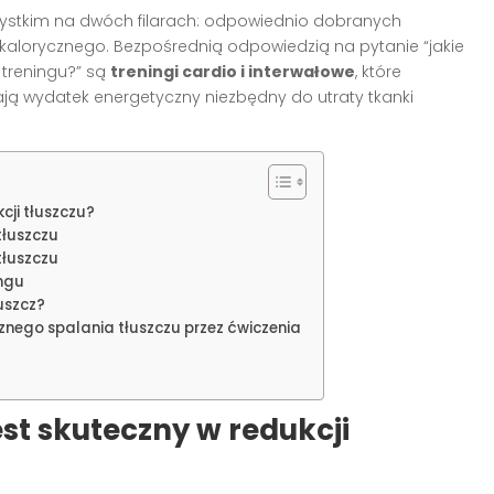
szystkim na dwóch filarach: odpowiednio dobranych
 kalorycznego. Bezpośrednią odpowiedzią na pytanie “jakie
 treningu?” są
treningi cardio i interwałowe
, które
ją wydatek energetyczny niezbędny do utraty tkanki
cji tłuszczu?
tłuszczu
tłuszczu
ngu
uszcz?
nego spalania tłuszczu przez ćwiczenia
est skuteczny w redukcji