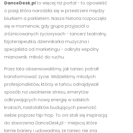
DanceDesk.pl
to więcej niż portal - to opowieść
o pasji, która narodziła się w przestrzeni między
biurkiem a parkietem. Nasza historia rozpoczęła
się w momencie, gdy grupa przyjaciół o
zróżnicowanych życiorysach - tancerz teatralny,
fizjoterapeutka, dziennikarka muzyczna i
specjalista od marketingu - odkryła wspólny
mianownik: miłość do ruchu.
Przez lata obserwowaliśmy, jak taniec potrafi
transformować życie. Widzieliśmy młodych
profesjonalistów, którzy w tańcu odnajdywali
sposób na uwolnienie stresu, emerytów
odkrywających nową energię w salskich
krokach, nastolatków budujących pewność
siebie poprzez hip-hop. To oni stali się inspiracją
do stworzenia
DanceDesk.pl
- miejsca, które
łamie bariery i udowadnia, że taniec nie zna