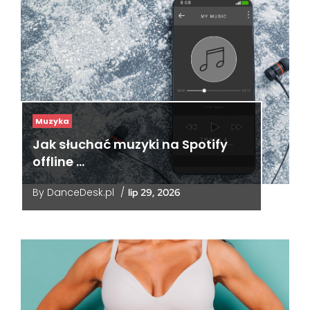
Muzyka
Jak słuchać muzyki na Spotify
offline …
By
DanceDesk.pl
/
lip 29, 2026