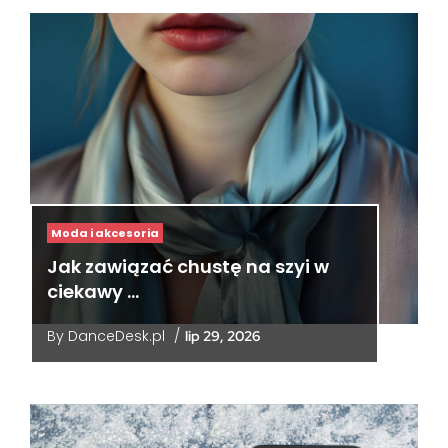
Moda i akcesoria
Jak zawiązać chustę na szyi w
ciekawy …
By
DanceDesk.pl
/
lip 29, 2026