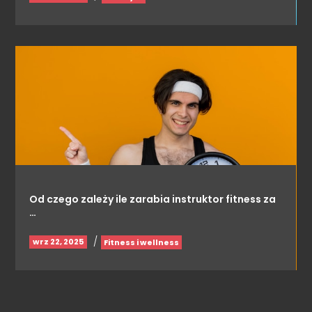
Od czego zależy ile zarabia instruktor fitness za
…
/
wrz 22, 2025
Fitness i wellness