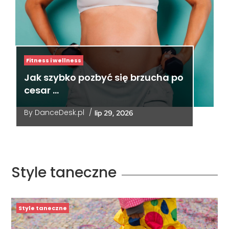
Fitness i wellness
Jak szybko pozbyć się brzucha po
cesar …
By
DanceDesk.pl
/
lip 29, 2026
Style taneczne
Style taneczne