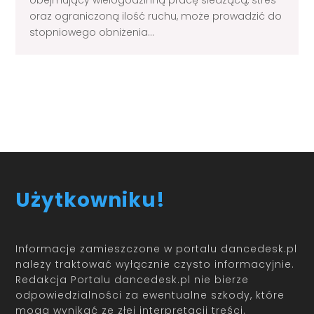
obejmujący wielogodzinną pracę siedzącą, stres
oraz ograniczoną ilość ruchu, może prowadzić do
stopniowego obniżenia...
Load More
Użytkowniku!
Informacje zamieszczone w portalu dancedesk.pl
należy traktować wyłącznie czysto informacyjnie.
Redakcja Portalu dancedesk.pl nie bierze
odpowiedzialności za ewentualne szkody, które
mogą wynikać ze złej interpretacji treści.