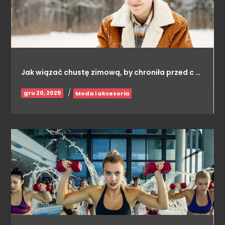
Jak wiązać chustę zimową, by chroniła przed c …
/
gru 20, 2025
Moda i akcesoria