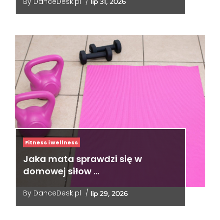
By
DanceDesk.pl
/
lip 31, 2026
Fitness i wellness
Jaka mata sprawdzi się w
domowej siłow …
By
DanceDesk.pl
/
lip 29, 2026