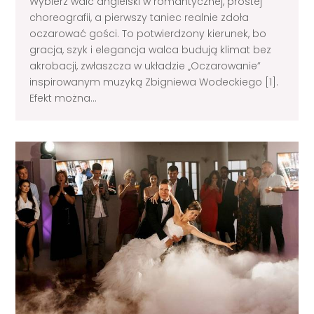
Wybierz walc angielski w romantycznej, prostej
choreografii, a pierwszy taniec realnie zdoła
oczarować gości. To potwierdzony kierunek, bo
gracja, szyk i elegancja walca budują klimat bez
akrobacji, zwłaszcza w układzie „Oczarowanie”
inspirowanym muzyką Zbigniewa Wodeckiego [1].
Efekt można...