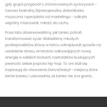
gdy grupa przyjaciół o zróżnicowanych życiorysach -
tancerz teatralny, fizjoterapeutka, dziennikarka
muzyczna i specjalista od marketingu - odkryła
wspólny mianownik: miłość do ruchu.
Przez lata obserwowaliśmy, jak taniec potrafi
transformować życie. Widzieliśmy młodych
profesjonalistów, którzy w tańcu odnajdywali sposób na
uwolnienie stresu, emerytów odkrywających nową
energię w salskich krokach, nastolatków budujących
pewność siebie poprzez hip-hop. To oni stali się
inspiracją do stworzenia
DanceDesk.pl
- miejsca, które
łamie bariery i udowadnia, że taniec nie zna granic.