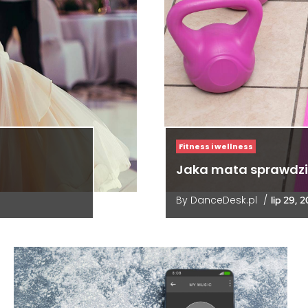
Fitness i wellness
Jaka mata sprawdzi 
By
DanceDesk.pl
/
lip 29, 