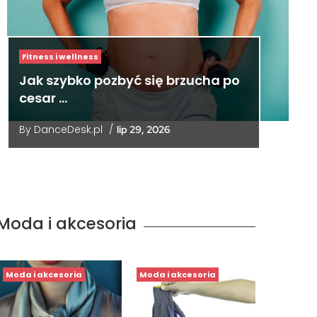
Fitness i wellness
Jak szybko pozbyć się brzucha po
cesar …
By
DanceDesk.pl
/
lip 29, 2026
Moda i akcesoria
Moda i akcesoria
Moda i akcesoria