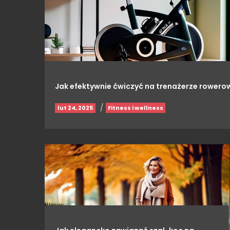
Jak efektywnie ćwiczyć na trenażerze rower
/
lut 24, 2025
Fitness i wellness