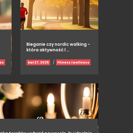
Bieganie czy nordic walking -
która aktywność l …
/
kwi 27, 2025
ess
Fitness i wellness