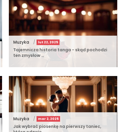
Muzyka
/
lut 22, 2025
Tajemnicza historia tanga - skąd pochodzi
ten zmysłow …
Muzyka
/
mar 2, 2025
Jak wybrać piosenkę na pierwszy taniec,
która odzwie …