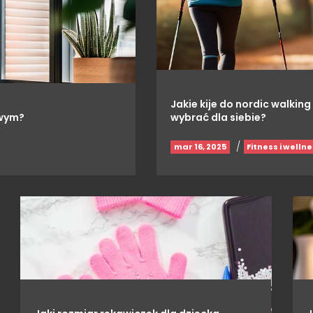
Jakie kije do nordic walking
owym?
wybrać dla siebie?
/
mar 16, 2025
Fitness i welln