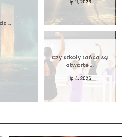
lip 11, 2026
dz …
Czy szkoły tańca są
otwarte …
lip 4, 2026