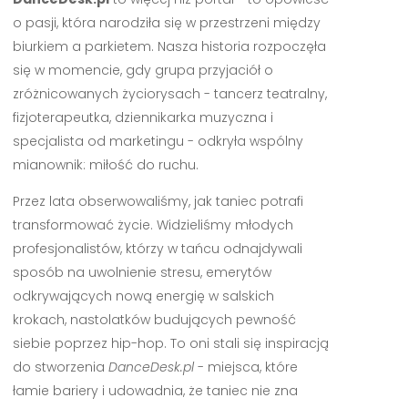
o pasji, która narodziła się w przestrzeni między
biurkiem a parkietem. Nasza historia rozpoczęła
się w momencie, gdy grupa przyjaciół o
zróżnicowanych życiorysach - tancerz teatralny,
fizjoterapeutka, dziennikarka muzyczna i
specjalista od marketingu - odkryła wspólny
mianownik: miłość do ruchu.
Przez lata obserwowaliśmy, jak taniec potrafi
transformować życie. Widzieliśmy młodych
profesjonalistów, którzy w tańcu odnajdywali
sposób na uwolnienie stresu, emerytów
odkrywających nową energię w salskich
krokach, nastolatków budujących pewność
siebie poprzez hip-hop. To oni stali się inspiracją
do stworzenia
DanceDesk.pl
- miejsca, które
łamie bariery i udowadnia, że taniec nie zna