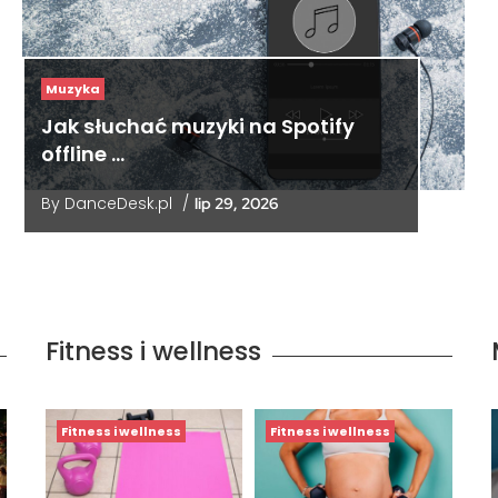
Muzyka
Jak słuchać muzyki na Spotify
offline …
By
DanceDesk.pl
/
lip 29, 2026
Fitness i wellness
Fitness i wellness
Fitness i wellness