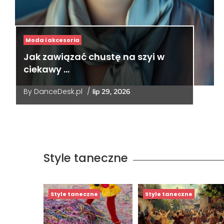
Moda i akcesoria
Jak zawiązać chustę na szyi w
ciekawy …
By
DanceDesk.pl
/
lip 29, 2026
Style taneczne
Style taneczne
Style taneczne