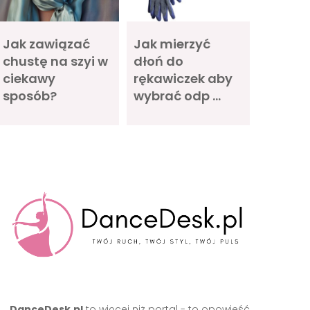
Jak zawiązać
Jak mierzyć
chustę na szyi w
dłoń do
ciekawy
rękawiczek aby
sposób?
wybrać odp …
DanceDesk.pl
to więcej niż portal - to opowieść