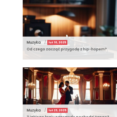
Muzyka
/
lut 10, 2025
Od czego zacząć przygodę z hip-hopem?
Muzyka
/
lut 23, 2025
Z jakiego kraju naprawdę pochodzi tango?