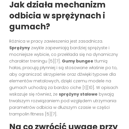
Jak działa mechanizm
odbicia w sprężynach i
gumach?
Różnica w pracy zawieszenia jest zasadnicza.
Sprężyny
zwykle zapewniają bardziej sprężyste i
mocniejsze wybicie, co przekłada się na dynamiczny
charakter treningu [5][7].
Gumy bungee
tłumią
hałas, pracują płynniej i są stosowane właśnie po to,
aby ograniczać skrzypienie oraz dźwięki typowe dla
elementów metalowych, dzięki czemu modele na
gumach uchodzą za bardzo ciche [1][10]. W opisach
wskazuje się również, że
sprężyny stalowe
bywają
trwalszym rozwiązaniem pod względem utrzymania
parametrów odbicia w dłuższym czasie w części
trampolin fitness [5][7].
Na co zwrócić uwagę przy