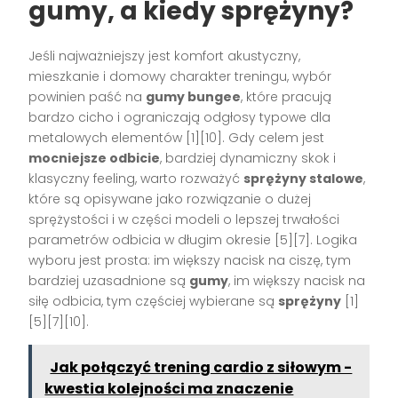
gumy, a kiedy sprężyny?
Jeśli najważniejszy jest komfort akustyczny,
mieszkanie i domowy charakter treningu, wybór
powinien paść na
gumy bungee
, które pracują
bardzo cicho i ograniczają odgłosy typowe dla
metalowych elementów [1][10]. Gdy celem jest
mocniejsze odbicie
, bardziej dynamiczny skok i
klasyczny feeling, warto rozważyć
sprężyny stalowe
,
które są opisywane jako rozwiązanie o dużej
sprężystości i w części modeli o lepszej trwałości
parametrów odbicia w długim okresie [5][7]. Logika
wyboru jest prosta: im większy nacisk na ciszę, tym
bardziej uzasadnione są
gumy
, im większy nacisk na
siłę odbicia, tym częściej wybierane są
sprężyny
[1]
[5][7][10].
Jak połączyć trening cardio z siłowym -
kwestia kolejności ma znaczenie