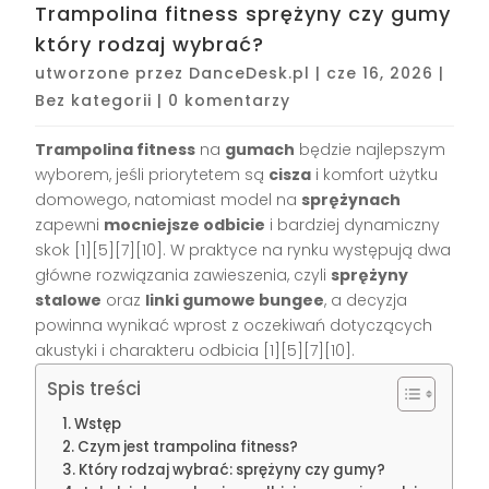
Trampolina fitness sprężyny czy gumy
który rodzaj wybrać?
utworzone przez
DanceDesk.pl
|
cze 16, 2026
|
Bez kategorii
|
0 komentarzy
Trampolina fitness
na
gumach
będzie najlepszym
wyborem, jeśli priorytetem są
cisza
i komfort użytku
domowego, natomiast model na
sprężynach
zapewni
mocniejsze odbicie
i bardziej dynamiczny
skok [1][5][7][10]. W praktyce na rynku występują dwa
główne rozwiązania zawieszenia, czyli
sprężyny
stalowe
oraz
linki gumowe bungee
, a decyzja
powinna wynikać wprost z oczekiwań dotyczących
akustyki i charakteru odbicia [1][5][7][10].
Spis treści
Wstęp
Czym jest trampolina fitness?
Który rodzaj wybrać: sprężyny czy gumy?