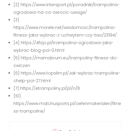
[2] https://www.intersport.pl/poradniki/trampolina-
ogrodowa-na-co-zwrocic-uwage/
[3]
https://www.morele.net/wiadomosc/trampolina-
fitness-jaka-wybrac-z-uchwytem-czy-bez/23194/
[4] https://4fizjo.pl/trampolina-ogrodowa-jaka-
wybrac-blog-pol-0.html
[5] https://mamabrum.eu/trampoliny-fitness-do-
cwiczen
[6] https://www.topslim.pl/Jak-wybrac-trampoline-
chelp-pol-27.html
[7] https://etrampoliny.pl/pl/n/8
[10]
https://www.matchusports.pl/oefenmaterialen/fitne
ss-trampoline/