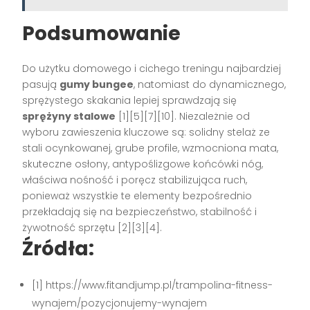
Podsumowanie
Do użytku domowego i cichego treningu najbardziej
pasują
gumy bungee
, natomiast do dynamicznego,
sprężystego skakania lepiej sprawdzają się
sprężyny stalowe
[1][5][7][10]. Niezależnie od
wyboru zawieszenia kluczowe są: solidny stelaż ze
stali ocynkowanej, grube profile, wzmocniona mata,
skuteczne osłony, antypoślizgowe końcówki nóg,
właściwa nośność i poręcz stabilizująca ruch,
ponieważ wszystkie te elementy bezpośrednio
przekładają się na bezpieczeństwo, stabilność i
żywotność sprzętu [2][3][4].
Źródła:
[1] https://www.fitandjump.pl/trampolina-fitness-
wynajem/pozycjonujemy-wynajem