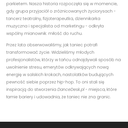
parkietem. Nasza historia rozpoczęła się w momencie,
gdy grupa przyjaciół o zróżnicowanych życiorysach -
tancerz teatralny, fizjoterapeutka, dziennikarka
muzyczna i specjalista od marketingu - odkryła
wspólny mianownik: miłość do ruchu.
Przez lata obserwowaliśmy, jak taniec potrafi
transformować życie. Widzieliśmy młodych
profesjonalistów, którzy w tańcu odnajdywali sposób na
uwolnienie stresu, emerytów odkrywających nową
energię w salskich krokach, nastolatków budujących
pewność siebie poprzez hip-hop. To oni stali się
inspiracją do stworzenia
DanceDesk.pl
- miejsca, które
łamie bariery i udowadnia, że taniec nie zna granic.