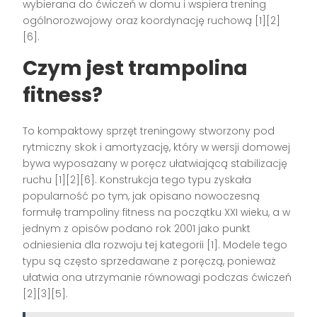
wybierana do ćwiczeń w domu i wspiera trening
ogólnorozwojowy oraz koordynację ruchową [1][2]
[6].
Czym jest trampolina
fitness?
To kompaktowy sprzęt treningowy stworzony pod
rytmiczny skok i amortyzację, który w wersji domowej
bywa wyposażany w poręcz ułatwiającą stabilizację
ruchu [1][2][6]. Konstrukcja tego typu zyskała
popularność po tym, jak opisano nowoczesną
formułę trampoliny fitness na początku XXI wieku, a w
jednym z opisów podano rok 2001 jako punkt
odniesienia dla rozwoju tej kategorii [1]. Modele tego
typu są często sprzedawane z poręczą, ponieważ
ułatwia ona utrzymanie równowagi podczas ćwiczeń
[2][3][5].