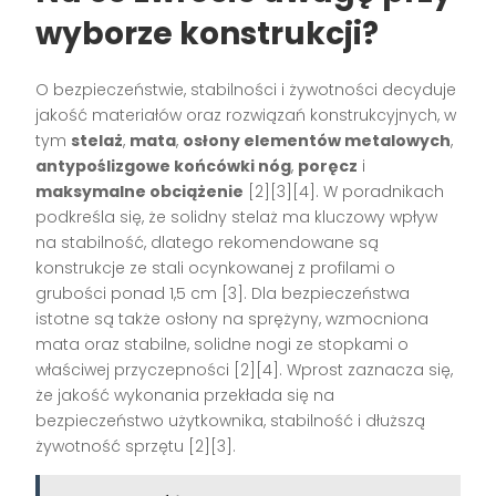
wyborze konstrukcji?
O bezpieczeństwie, stabilności i żywotności decyduje
jakość materiałów oraz rozwiązań konstrukcyjnych, w
tym
stelaż
,
mata
,
osłony elementów metalowych
,
antypoślizgowe końcówki nóg
,
poręcz
i
maksymalne obciążenie
[2][3][4]. W poradnikach
podkreśla się, że solidny stelaż ma kluczowy wpływ
na stabilność, dlatego rekomendowane są
konstrukcje ze stali ocynkowanej z profilami o
grubości ponad 1,5 cm [3]. Dla bezpieczeństwa
istotne są także osłony na sprężyny, wzmocniona
mata oraz stabilne, solidne nogi ze stopkami o
właściwej przyczepności [2][4]. Wprost zaznacza się,
że jakość wykonania przekłada się na
bezpieczeństwo użytkownika, stabilność i dłuższą
żywotność sprzętu [2][3].