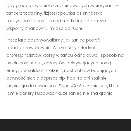
gdy grupa przyjaciół o zróżnicowanych życiorysach -
tancerz teatralny, fizjoterapeutka, dziennikarka
muzyczna i specjalista od marketingu - odkryła
wspólny mianownik: miłość do ruchu.
Przez lata obserwowaliśmy, jak taniec potrafi
transformować życie. Widzieliśmy młodych
profesjonalistów, którzy w tańcu odnajdywali sposób na
uwolnienie stresu, emerytów odkrywających nową
energię w salskich krokach, nastolatków budujących
pewność siebie poprzez hip-hop. To oni stali się
inspiracją do stworzenia
DanceDesk.pl
- miejsca, które
łamie bariery i udowadnia, że taniec nie zna granic.