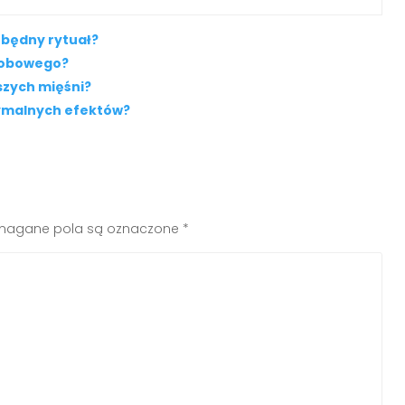
zbędny rytuał?
erobowego?
szych mięśni?
ptymalnych efektów?
agane pola są oznaczone
*