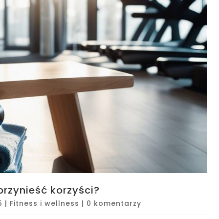
przynieść korzyści?
5
|
Fitness i wellness
|
0 komentarzy