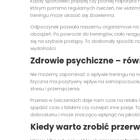
Każdy sportowiec prędzej czy później napotyka 
którym pomimo regularnych ćwiczeń, nie widzimy
treningu może okazać się zbawienna.
Odpoczynek pozwala naszemu organizmowi na p
obciążeń. Po powrocie do treningów, ciało reagu
się na szybsze postępy. To doskonały sposób na
wydolności.
Zdrowie psychiczne – rów
Nie możemy zapominać o wpływie treningu na 
fizyczna ma pozytywny wpływ na samopoczucie, 
stresu i przemęczenia.
Przerwa w ćwiczeniach daje nam czas na relaks i
spędzić czas z bliskimi czy rozwijać inne pasje
dobrostanu i może znacząco wpłynąć na jakość 
Kiedy warto zrobić przer