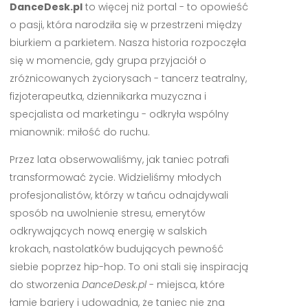
DanceDesk.pl
to więcej niż portal - to opowieść
o pasji, która narodziła się w przestrzeni między
biurkiem a parkietem. Nasza historia rozpoczęła
się w momencie, gdy grupa przyjaciół o
zróżnicowanych życiorysach - tancerz teatralny,
fizjoterapeutka, dziennikarka muzyczna i
specjalista od marketingu - odkryła wspólny
mianownik: miłość do ruchu.
Przez lata obserwowaliśmy, jak taniec potrafi
transformować życie. Widzieliśmy młodych
profesjonalistów, którzy w tańcu odnajdywali
sposób na uwolnienie stresu, emerytów
odkrywających nową energię w salskich
krokach, nastolatków budujących pewność
siebie poprzez hip-hop. To oni stali się inspiracją
do stworzenia
DanceDesk.pl
- miejsca, które
łamie bariery i udowadnia, że taniec nie zna