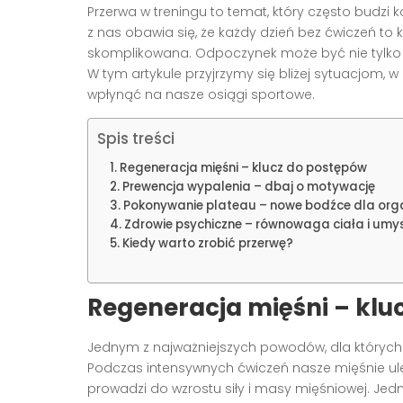
Przerwa w treningu to temat, który często budzi 
z nas obawia się, że każdy dzień bez ćwiczeń to k
skomplikowana. Odpoczynek może być nie tylko k
W tym artykule przyjrzymy się bliżej sytuacjom, w
wpłynąć na nasze osiągi sportowe.
Spis treści
Regeneracja mięśni – klucz do postępów
Prewencja wypalenia – dbaj o motywację
Pokonywanie plateau – nowe bodźce dla or
Zdrowie psychiczne – równowaga ciała i umy
Kiedy warto zrobić przerwę?
Regeneracja mięśni – klu
Jednym z najważniejszych powodów, dla których w
Podczas intensywnych ćwiczeń nasze mięśnie ule
prowadzi do wzrostu siły i masy mięśniowej. Je