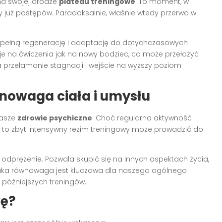
na swojej drodze
plateau treningowe
. To moment, w
 już postępów. Paradoksalnie, właśnie wtedy przerwa w
ełną regenerację i adaptację do dotychczasowych
je na ćwiczenia jak na nowy bodziec, co może przełożyć
 przełamanie stagnacji i wejście na wyższy poziom
nowaga ciała i umysłu
nasze
zdrowie psychiczne
. Choć regularna aktywność
to zbyt intensywny reżim treningowy może prowadzić do
 odprężenie. Pozwala skupić się na innych aspektach życia,
. Taka równowaga jest kluczowa dla naszego ogólnego
późniejszych treningów.
wę?