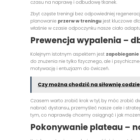
czasu na naprawę i odbudowę tkanek.
Zbyt częste treningi bez odpowiedniej regeneracj
planowanie
przerw w treningu
jest kluczowe dl
właśnie w czasie odpoczynku nasze ciało adaptuje s
Prewencja wypalenia – d
Kolejnym istotnym aspektem jest
zapobieganie
do znużenia nie tylko fizycznego, ale i psychi
motywację i entuzjazm do ćwiczeń.
Czy można chodzić na siłownię codzien
Czasem warto zrobić krok w tył, by móc zrobić
nabrać dystansu, przemyśleć nasze cele i strate
tym, co naprawdę chcemy osiągnąć i jak możem
Pokonywanie plateau – n