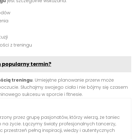
ngu
jest szczególnie wskazana:
wodów
enia
uzji
ści z treningu
n popularny termin?
ęścią treningu
. Umiejętne planowanie przerw może
czucie. Słuchajmy swojego ciała i nie bójmy się czasem
nowego sukcesu w sporcie i fitnesie.
rzony przez grupę pasjonatów, którzy wierzą, że taniec
b na życie. Łączymy światy profesjonalnych tancerzy,
c przestrzeń pełną inspiracji, wiedzy i autentycznych