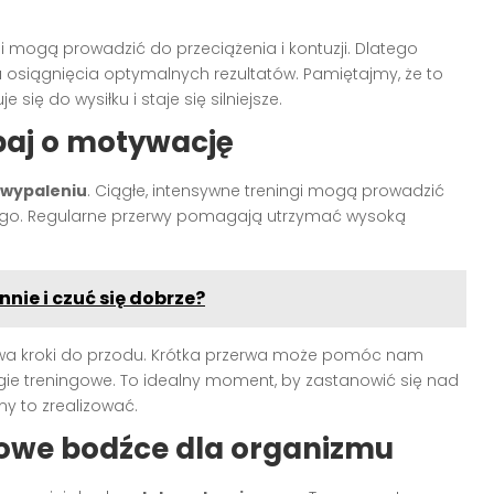
i mogą prowadzić do przeciążenia i kontuzji. Dlatego
a osiągnięcia optymalnych rezultatów. Pamiętajmy, że to
ię do wysiłku i staje się silniejsze.
baj o motywację
 wypaleniu
. Ciągłe, intensywne treningi mogą prowadzić
cznego. Regularne przerwy pomagają utrzymać wysoką
nie i czuć się dobrze?
 dwa kroki do przodu. Krótka przerwa może pomóc nam
gie treningowe. To idealny moment, by zastanowić się nad
y to zrealizować.
owe bodźce dla organizmu