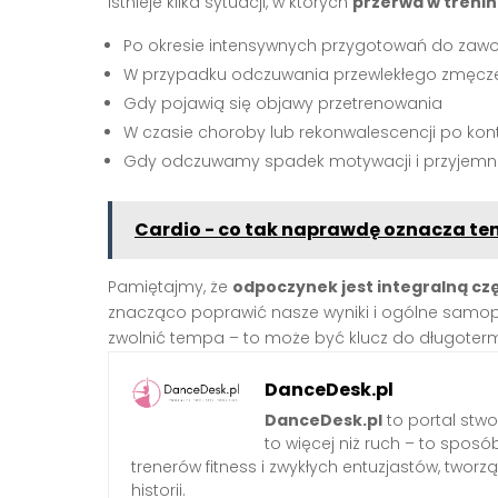
Istnieje kilka sytuacji, w których
przerwa w treni
Po okresie intensywnych przygotowań do za
W przypadku odczuwania przewlekłego zmęcz
Gdy pojawią się objawy przetrenowania
W czasie choroby lub rekonwalescencji po kont
Gdy odczuwamy spadek motywacji i przyjemno
Cardio - co tak naprawdę oznacza te
Pamiętajmy, że
odpoczynek jest integralną cz
znacząco poprawić nasze wyniki i ogólne samopo
zwolnić tempa – to może być klucz do długotermi
DanceDesk.pl
DanceDesk.pl
to portal stwo
to więcej niż ruch – to sposó
trenerów fitness i zwykłych entuzjastów, tworzą
historii.