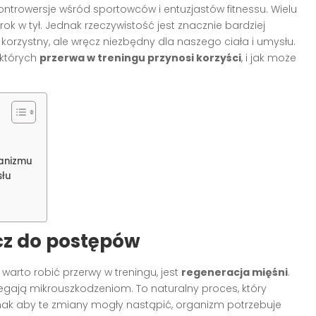
kontrowersje wśród sportowców i entuzjastów fitnessu. Wielu
rok w tył. Jednak rzeczywistość jest znacznie bardziej
orzystny, ale wręcz niezbędny dla naszego ciała i umysłu.
 których
przerwa w treningu przynosi korzyści
, i jak może
ganizmu
słu
cz do postępów
arto robić przerwy w treningu, jest
regeneracja mięśni
.
gają mikrouszkodzeniom. To naturalny proces, który
dnak aby te zmiany mogły nastąpić, organizm potrzebuje