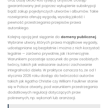
oraz bazę około 450 tysięcy artystów. Dostęp
gwarantowany jest poprzez wykupienie subskrypcji
bądź zakup pojedynczych utworów i albumów. Takie
rozwiązania oferują wygodę, wysoką jakość i
pewność przestrzegania przepisów prawa
autorskiego.
Kolejną opcją jest sięganie do
domeny publicznej
.
Wybrane utwory, których prawa majątkowe wygasły,
udostępniane są bezpłatnie i można z nich korzystać
legalnie — zarówno prywatnie, jak i komercyjnie.
Warunkiem pozostaje szacunek do praw osobistych
twórcy, takich jak wskazanie autora i zachowanie
integralności dzieła. W praktyce oznacza to, że od 1
stycznia 2026 roku dostęp do twórczości autorów
takich jak Agatha Christie czy William Faulkner stanie
się w Polsce otwarty, pod warunkiem przestrzegania
dodatkowych regulacji dotyczących praw
pokrewnych, np. wykonań lub aranżacji.