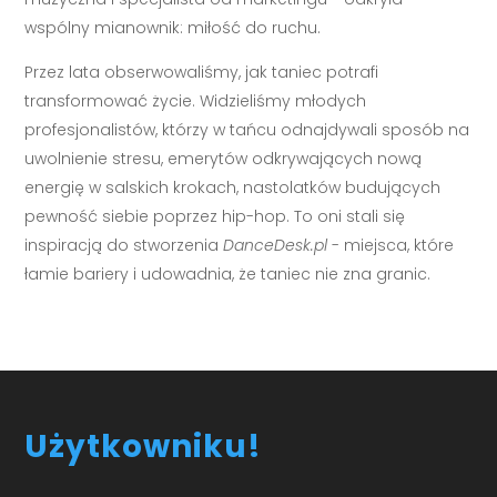
wspólny mianownik: miłość do ruchu.
Przez lata obserwowaliśmy, jak taniec potrafi
transformować życie. Widzieliśmy młodych
profesjonalistów, którzy w tańcu odnajdywali sposób na
uwolnienie stresu, emerytów odkrywających nową
energię w salskich krokach, nastolatków budujących
pewność siebie poprzez hip-hop. To oni stali się
inspiracją do stworzenia
DanceDesk.pl
- miejsca, które
łamie bariery i udowadnia, że taniec nie zna granic.
Użytkowniku!