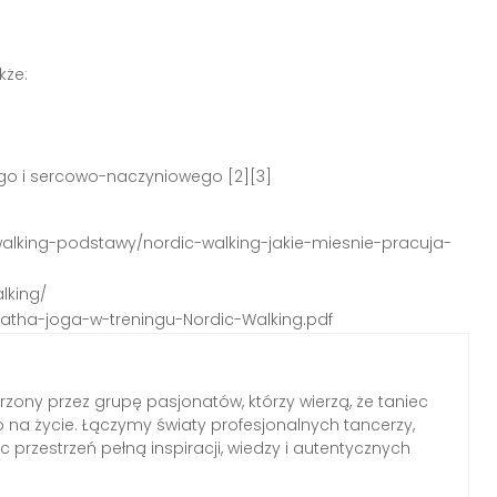
kże:
o i sercowo-naczyniowego [2][3]
-walking-podstawy/nordic-walking-jakie-miesnie-pracuja-
lking/
Hatha-joga-w-treningu-Nordic-Walking.pdf
rzony przez grupę pasjonatów, którzy wierzą, że taniec
b na życie. Łączymy światy profesjonalnych tancerzy,
c przestrzeń pełną inspiracji, wiedzy i autentycznych