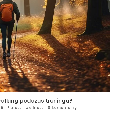
walking podczas treningu?
25
|
Fitness i wellness
|
0 komentarzy