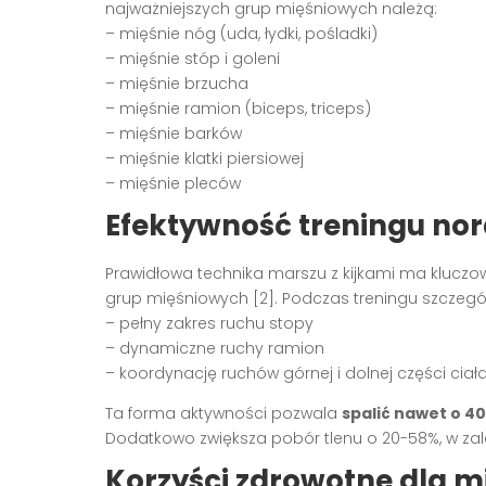
najważniejszych grup mięśniowych należą:
– mięśnie nóg (uda, łydki, pośladki)
– mięśnie stóp i goleni
– mięśnie brzucha
– mięśnie ramion (biceps, triceps)
– mięśnie barków
– mięśnie klatki piersiowej
– mięśnie pleców
Efektywność treningu nor
Prawidłowa technika marszu z kijkami ma klucz
grup mięśniowych [2]. Podczas treningu szczegó
– pełny zakres ruchu stopy
– dynamiczne ruchy ramion
– koordynację ruchów górnej i dolnej części ciał
Ta forma aktywności pozwala
spalić nawet o 40
Dodatkowo zwiększa pobór tlenu o 20-58%, w zale
Korzyści zdrowotne dla m