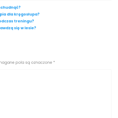
 schudnąć?
apia dla kręgosłupa?
odczas treningu?
awdzą się w lesie?
agane pola są oznaczone
*