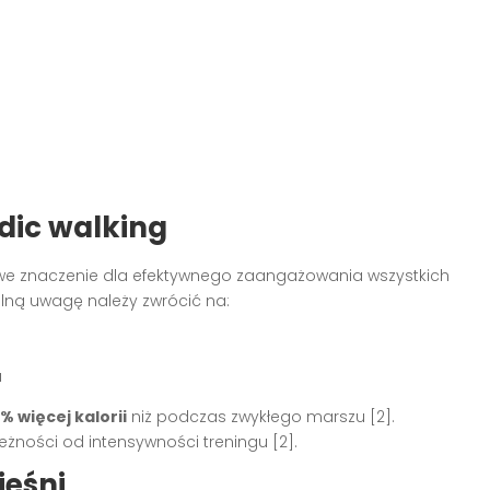
dic walking
owe znaczenie dla efektywnego zaangażowania wszystkich
lną uwagę należy zwrócić na:
a
% więcej kalorii
niż podczas zwykłego marszu [2].
żności od intensywności treningu [2].
ięśni