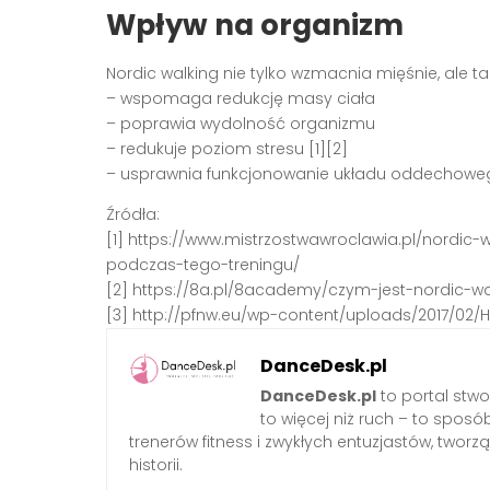
Wpływ na organizm
Nordic walking nie tylko wzmacnia mięśnie, ale ta
– wspomaga redukcję masy ciała
– poprawia wydolność organizmu
– redukuje poziom stresu [1][2]
– usprawnia funkcjonowanie układu oddechoweg
Źródła:
[1] https://www.mistrzostwawroclawia.pl/nordic
podczas-tego-treningu/
[2] https://8a.pl/8academy/czym-jest-nordic-wa
[3] http://pfnw.eu/wp-content/uploads/2017/02/
DanceDesk.pl
DanceDesk.pl
to portal stwo
to więcej niż ruch – to sposó
trenerów fitness i zwykłych entuzjastów, tworzą
historii.