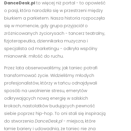
DanceDesk.pl
to więcej niż portal - to opowieść
o pasji, która narodziła się w przestrzeni między
biurkiem a parkietem. Nasza historia rozpoczęła
się w momencie, gdy grupa przyjaciół o
zróżnicowanych życiorysach - tancerz teatralny,
fizjoterapeutka, dziennikarka muzyczna i
specjalista od marketingu - odkryła wspólny
mianownik: miłość do ruchu.
Przez lata obserwowaliśmy, jak taniec potrafi
transformować życie. Widzieliśmy młodych
profesjonalistów, którzy w tańcu odnajdywali
sposób na uwolnienie stresu, emerytów
odkrywających nową energię w salskich
krokach, nastolatków budujących pewność
siebie poprzez hip-hop. To oni stali się inspiracją
do stworzenia
DanceDesk.pl
- miejsca, które
łamie bariery i udowadnia, że taniec nie zna