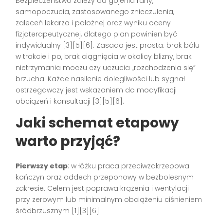
Bezpieczeństwo zależy od gojenia rany,
samopoczucia, zastosowanego znieczulenia,
zaleceń lekarza i położnej oraz wyniku oceny
fizjoterapeutycznej, dlatego plan powinien być
indywidualny [3][5][6]. Zasada jest prosta: brak bólu
w trakcie i po, brak ciągnięcia w okolicy blizny, brak
nietrzymania moczu czy uczucia „rozchodzenia się”
brzucha. Każde nasilenie dolegliwości lub sygnał
ostrzegawczy jest wskazaniem do modyfikacji
obciążeń i konsultacji [3][5][6].
Jaki schemat etapowy
warto przyjąć?
Pierwszy etap
: w łóżku praca przeciwzakrzepowa
kończyn oraz oddech przeponowy w bezbolesnym
zakresie. Celem jest poprawa krążenia i wentylacji
przy zerowym lub minimalnym obciążeniu ciśnieniem
śródbrzusznym [1][3][6].