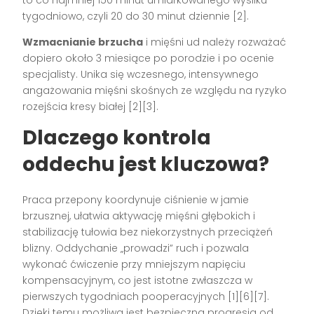
tygodniowo, czyli 20 do 30 minut dziennie [2].
Wzmacnianie brzucha
i mięśni ud należy rozważać
dopiero około 3 miesiące po porodzie i po ocenie
specjalisty. Unika się wczesnego, intensywnego
angażowania mięśni skośnych ze względu na ryzyko
rozejścia kresy białej [2][3].
Dlaczego kontrola
oddechu jest kluczowa?
Praca przepony koordynuje ciśnienie w jamie
brzusznej, ułatwia aktywację mięśni głębokich i
stabilizację tułowia bez niekorzystnych przeciążeń
blizny. Oddychanie „prowadzi” ruch i pozwala
wykonać ćwiczenie przy mniejszym napięciu
kompensacyjnym, co jest istotne zwłaszcza w
pierwszych tygodniach pooperacyjnych [1][6][7].
Dzięki temu możliwa jest bezpieczna progresja od