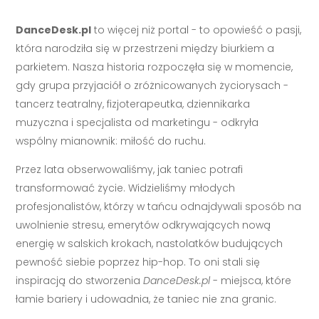
DanceDesk.pl
to więcej niż portal - to opowieść o pasji,
która narodziła się w przestrzeni między biurkiem a
parkietem. Nasza historia rozpoczęła się w momencie,
gdy grupa przyjaciół o zróżnicowanych życiorysach -
tancerz teatralny, fizjoterapeutka, dziennikarka
muzyczna i specjalista od marketingu - odkryła
wspólny mianownik: miłość do ruchu.
Przez lata obserwowaliśmy, jak taniec potrafi
transformować życie. Widzieliśmy młodych
profesjonalistów, którzy w tańcu odnajdywali sposób na
uwolnienie stresu, emerytów odkrywających nową
energię w salskich krokach, nastolatków budujących
pewność siebie poprzez hip-hop. To oni stali się
inspiracją do stworzenia
DanceDesk.pl
- miejsca, które
łamie bariery i udowadnia, że taniec nie zna granic.