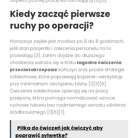
dopiero później pracę wzmacniającą [3][5].
Kiedy zacząć pierwsze
ruchy po operacji?
Pionizacja zwykle jest możliwa po 6 do 8 godzinach,
jeśli stan pacjentki i zalecenia personelu na to
pozwalają [3]. Zanim dojdzie do dłuższego
chodzenia, wdraża się w łóżku
łagodne ćwiczenia
przeciwzakrzepowe
kończyn oraz proste strategie
oddechowe, które poprawiają krążenie i wentylację
przy minimalnym obciążeniu blizny [1][3][6].
Ćwiczenia oddechowe opierają się na pracy
przepony, która pomaga normalizować wzorce
ruchowe tułowia bez nadmiernego wzrostu ciśnienia
śródbrzusznego [1][6][7].
Piłka do ćwiczeń jak ćwiczyć aby
poprawić sylwetkę?