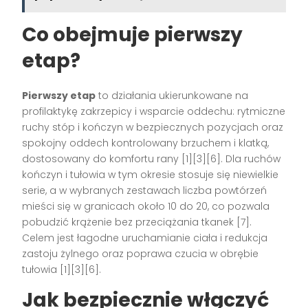
Co obejmuje pierwszy
etap?
Pierwszy etap
to działania ukierunkowane na
profilaktykę zakrzepicy i wsparcie oddechu: rytmiczne
ruchy stóp i kończyn w bezpiecznych pozycjach oraz
spokojny oddech kontrolowany brzuchem i klatką,
dostosowany do komfortu rany [1][3][6]. Dla ruchów
kończyn i tułowia w tym okresie stosuje się niewielkie
serie, a w wybranych zestawach liczba powtórzeń
mieści się w granicach około 10 do 20, co pozwala
pobudzić krążenie bez przeciążania tkanek [7].
Celem jest łagodne uruchamianie ciała i redukcja
zastoju żylnego oraz poprawa czucia w obrębie
tułowia [1][3][6].
Jak bezpiecznie włączyć