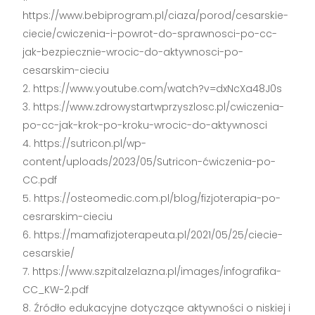
https://www.bebiprogram.pl/ciaza/porod/cesarskie-
ciecie/cwiczenia-i-powrot-do-sprawnosci-po-cc-
jak-bezpiecznie-wrocic-do-aktywnosci-po-
cesarskim-cieciu
https://www.youtube.com/watch?v=dxNcXa48J0s
https://www.zdrowystartwprzyszlosc.pl/cwiczenia-
po-cc-jak-krok-po-kroku-wrocic-do-aktywnosci
https://sutricon.pl/wp-
content/uploads/2023/05/Sutricon-ćwiczenia-po-
CC.pdf
https://osteomedic.com.pl/blog/fizjoterapia-po-
cesrarskim-cieciu
https://mamafizjoterapeuta.pl/2021/05/25/ciecie-
cesarskie/
https://www.szpitalzelazna.pl/images/infografika-
CC_KW-2.pdf
Źródło edukacyjne dotyczące aktywności o niskiej i