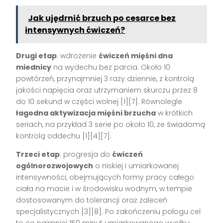
Jak ujędrnić brzuch po cesarce bez
intensywnych ćwiczeń?
Drugi etap
: wdrożenie
ćwiczeń mięśni dna
miednicy
na wydechu bez parcia. Około 10
powtórzeń, przynajmniej 3 razy dziennie, z kontrolą
jakości napięcia oraz utrzymaniem skurczu przez 8
do 10 sekund w części wolnej [1][7]. Równolegle
łagodna aktywizacja mięśni brzucha
w krótkich
seriach, na przykład 3 serie po około 10, ze świadomą
kontrolą oddechu [1][4][7].
Trzeci etap
: progresja do
ćwiczeń
ogólnorozwojowych
o niskiej i umiarkowanej
intensywności, obejmujących formy pracy całego
ciała na macie i w środowisku wodnym, w tempie
dostosowanym do tolerancji oraz zaleceń
specjalistycznych [3][8]. Po zakończeniu połogu cel
to co najmniej 150 minut umiarkowanego wysiłku