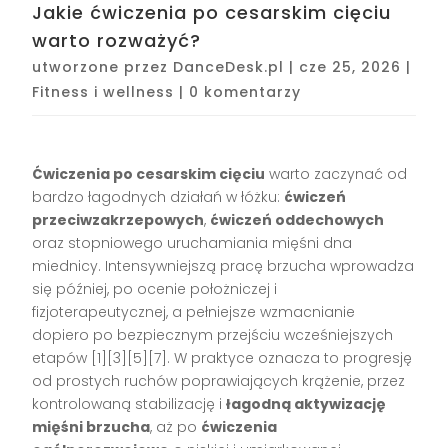
Jakie ćwiczenia po cesarskim cięciu
warto rozważyć?
utworzone przez
DanceDesk.pl
|
cze 25, 2026
|
Fitness i wellness
|
0 komentarzy
Ćwiczenia po cesarskim cięciu
warto zaczynać od
bardzo łagodnych działań w łóżku:
ćwiczeń
przeciwzakrzepowych
,
ćwiczeń oddechowych
oraz stopniowego uruchamiania mięśni dna
miednicy. Intensywniejszą pracę brzucha wprowadza
się później, po ocenie położniczej i
fizjoterapeutycznej, a pełniejsze wzmacnianie
dopiero po bezpiecznym przejściu wcześniejszych
etapów [1][3][5][7]. W praktyce oznacza to progresję
od prostych ruchów poprawiających krążenie, przez
kontrolowaną stabilizację i
łagodną aktywizację
mięśni brzucha
, aż po
ćwiczenia