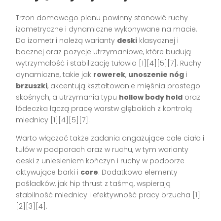
Trzon domowego planu powinny stanowić ruchy
izometryczne i dynamiczne wykonywane na macie.
Do izometrii należą warianty
deski
klasycznej i
bocznej oraz pozycje utrzymaniowe, które budują
wytrzymałość i stabilizację tułowia [1][4][5][7]. Ruchy
dynamiczne, takie jak
rowerek
,
unoszenie nóg
i
brzuszki
, akcentują kształtowanie mięśnia prostego i
skośnych, a utrzymania typu
hollow body hold
oraz
łódeczka łączą pracę warstw głębokich z kontrolą
miednicy [1][4][5][7].
Warto włączać także zadania angażujące całe ciało i
tułów w podporach oraz w ruchu, w tym warianty
deski z uniesieniem kończyn i ruchy w podporze
aktywujące barki i
core
. Dodatkowo elementy
pośladków, jak hip thrust z taśmą, wspierają
stabilność miednicy i efektywność pracy brzucha [1]
[2][3][4].