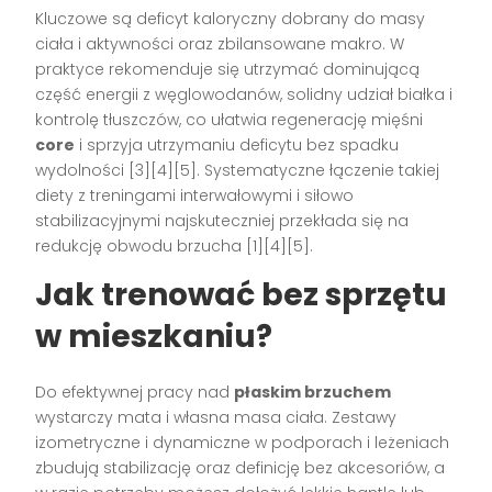
Kluczowe są deficyt kaloryczny dobrany do masy
ciała i aktywności oraz zbilansowane makro. W
praktyce rekomenduje się utrzymać dominującą
część energii z węglowodanów, solidny udział białka i
kontrolę tłuszczów, co ułatwia regenerację mięśni
core
i sprzyja utrzymaniu deficytu bez spadku
wydolności [3][4][5]. Systematyczne łączenie takiej
diety z treningami interwałowymi i siłowo
stabilizacyjnymi najskuteczniej przekłada się na
redukcję obwodu brzucha [1][4][5].
Jak trenować bez sprzętu
w mieszkaniu?
Do efektywnej pracy nad
płaskim brzuchem
wystarczy mata i własna masa ciała. Zestawy
izometryczne i dynamiczne w podporach i leżeniach
zbudują stabilizację oraz definicję bez akcesoriów, a