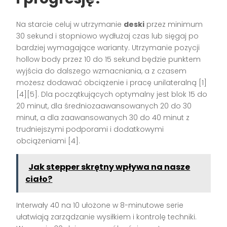
Na starcie celuj w utrzymanie
deski
przez minimum
30 sekund i stopniowo wydłużaj czas lub sięgaj po
bardziej wymagające warianty. Utrzymanie pozycji
hollow body przez 10 do 15 sekund będzie punktem
wyjścia do dalszego wzmacniania, a z czasem
możesz dodawać obciążenie i pracę unilateralną [1]
[4][5]. Dla początkujących optymalny jest blok 15 do
20 minut, dla średniozaawansowanych 20 do 30
minut, a dla zaawansowanych 30 do 40 minut z
trudniejszymi podporami i dodatkowymi
obciążeniami [4].
Jak stepper skrętny wpływa na nasze
ciało?
Interwały 40 na 10 ułożone w 8-minutowe serie
ułatwiają zarządzanie wysiłkiem i kontrolę techniki.