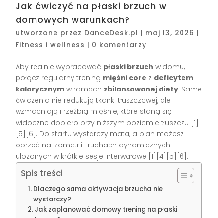
Jak ćwiczyć na płaski brzuch w
domowych warunkach?
utworzone przez
DanceDesk.pl
|
maj 13, 2026
|
Fitness i wellness
|
0 komentarzy
Aby realnie wypracować
płaski brzuch
w domu,
połącz regularny trening
mięśni core
z
deficytem
kalorycznym
w ramach
zbilansowanej diety
. Same
ćwiczenia nie redukują tkanki tłuszczowej, ale
wzmacniają i rzeźbią mięśnie, które staną się
widoczne dopiero przy niższym poziomie tłuszczu [1]
[5][6]. Do startu wystarczy mata, a plan możesz
oprzeć na izometrii i ruchach dynamicznych
ułożonych w krótkie sesje interwałowe [1][4][5][6].
Spis treści
Dlaczego sama aktywacja brzucha nie
wystarczy?
Jak zaplanować domowy trening na płaski