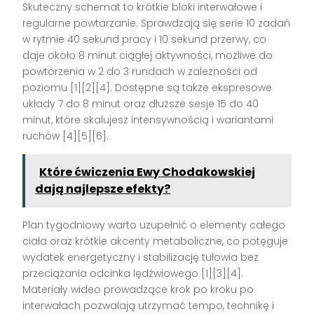
Skuteczny schemat to krótkie bloki interwałowe i
regularne powtarzanie. Sprawdzają się serie 10 zadań
w rytmie 40 sekund pracy i 10 sekund przerwy, co
daje około 8 minut ciągłej aktywności, możliwe do
powtórzenia w 2 do 3 rundach w zależności od
poziomu [1][2][4]. Dostępne są także ekspresowe
układy 7 do 8 minut oraz dłuższe sesje 15 do 40
minut, które skalujesz intensywnością i wariantami
ruchów [4][5][6].
Które ćwiczenia Ewy Chodakowskiej
dają najlepsze efekty?
Plan tygodniowy warto uzupełnić o elementy całego
ciała oraz krótkie akcenty metaboliczne, co potęguje
wydatek energetyczny i stabilizację tułowia bez
przeciążania odcinka lędźwiowego [1][3][4].
Materiały wideo prowadzące krok po kroku po
interwałach pozwalają utrzymać tempo, technikę i