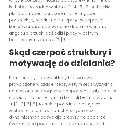
w razie potrzeby możesz dołożyć lekkie hantle lub
kettlebell do zadań w staniu [1][4][5][6]. Autorskie
plany domowe i opracowania treningowe
podkreślają, że minimalizm sprzętowy sprzyja
konsekwencji, a odpowiednio dobrane warianty
angażują brzuch, pośladki i plecy w pełnym
bezpiecznym zakresie [7][9].
Skąd czerpać struktury i
motywację do działania?
Pomocne są gotowe układy interwałowe
prowadzone w czasie rzeczywistym oraz wyzwania
nastawione na progres w podporach i stabilizacji, co
ułatwia utrzymanie rytmu i kontroli techniki w domu
[1][2][3][6][8]. Rzetelne poradniki treningowe i
zestawienia ruchów izometrycznych oraz
dynamicznych pozwalają precyzyjnie dobierać
ćwiczenia do poziomu i celu, bez konieczności