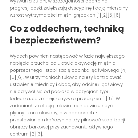
Wyzwania 30 dni, w szczególności oparte na
progresji deski, zwiększają dyscyplinę i dają mierzalny
wzrost wytrzymałości mięśni głębokich [1][2][5][6].
Co z oddechem, techniką
i bezpieczeństwem?
Wydech powinien następować w fazie największego
napięcia brzucha, co ułatwia aktywację mięśnia
poprzecznego i stabilizację odcinka lędźwiowego [4]
[5][6]. W utrzymaniach tułowia należy kontrolować
ustawienie miednicy i dbać, aby odcinek lędźwiowy
nie odrywał się od podłoża w pozycjach typu
łódeczka, co zmniejsza ryzyko przeciążeń [1][5]. W
zadaniach z rotacją tułowia ruch powinien być
płynny i kontrolowany, a w podporach z
przestawianiem kończyn należy pilnować stabilizacji
obręczy barkowej przy zachowaniu aktywnego
centrum [2][3].