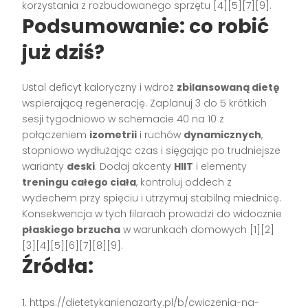
korzystania z rozbudowanego sprzętu [4][5][7][9].
Podsumowanie: co robić
już dziś?
Ustal deficyt kaloryczny i wdroż
zbilansowaną dietę
wspierającą regenerację. Zaplanuj 3 do 5 krótkich
sesji tygodniowo w schemacie 40 na 10 z
połączeniem
izometrii
i ruchów
dynamicznych
,
stopniowo wydłużając czas i sięgając po trudniejsze
warianty
deski
. Dodaj akcenty
HIIT
i elementy
treningu całego ciała
, kontroluj oddech z
wydechem przy spięciu i utrzymuj stabilną miednicę.
Konsekwencja w tych filarach prowadzi do widocznie
płaskiego brzucha
w warunkach domowych [1][2]
[3][4][5][6][7][8][9].
Źródła:
https://dietetykanienazarty.pl/b/cwiczenia-na-