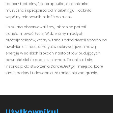
tancerz teatralny, fizjoterapeutka, dziennikarka
muzyczna i specjalista od marketingu - odkryła
wspólny mianownik: miłość do ruchu.
Przez lata obserwowaliśmy, jak taniec potrafi
transformować życie. Widzieliśmy młodych
profesjonalistów, którzy w tańcu odnajdywali sposób na
uwolnienie stresu, emerytów odkrywających nową
energię w salskich krokach, nastolatków budujących
pewność siebie poprzez hip-hop. To oni stali się
inspiracją do stworzenia
DanceDesk.pl
- miejsca, które
łamie bariery i udowadnia, że taniec nie zna granic.
Użytkowniku!