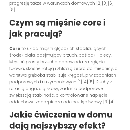
progresję także w warunkach domowych [2][3][6]
[8].
Czym są mięśnie core i
jak pracują?
Core
to układ mięśni głębokich stabilizujących
środek ciała, obejmujący brzuch, pośladki i plecy.
Mięsień prosty brzucha odpowiada za zgięcie
tułowia, skośne rotują i zbliżają żebra do miednicy, a
warstwa głęboka stabilizuje kręgosłup w zadaniach
podporowych i utrzymaniowych [1][4][5]. Ruchy z
rotacją angażują skosy, zadania podporowe
zwiększają stabilność, a kontrolowane napięcie
oddechowe zabezpiecza odcinek lędźwiowy [3][4].
Jakie ćwiczenia w domu
dają najszybszy efekt?