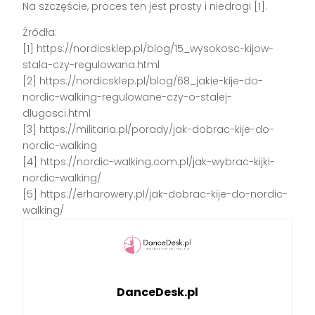
Na szczęście, proces ten jest prosty i niedrogi [1].
Źródła:
[1] https://nordicsklep.pl/blog/15_wysokosc-kijow-
stala-czy-regulowana.html
[2] https://nordicsklep.pl/blog/68_jakie-kije-do-
nordic-walking-regulowane-czy-o-stalej-
dlugosci.html
[3] https://militaria.pl/porady/jak-dobrac-kije-do-
nordic-walking
[4] https://nordic-walking.com.pl/jak-wybrac-kijki-
nordic-walking/
[5] https://erharowery.pl/jak-dobrac-kije-do-nordic-
walking/
DanceDesk.pl