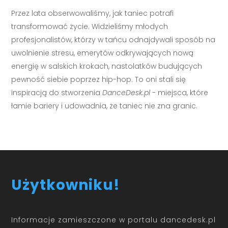
Przez lata obserwowaliśmy, jak taniec potrafi
transformować życie. Widzieliśmy młodych
profesjonalistów, którzy w tańcu odnajdywali sposób na
uwolnienie stresu, emerytów odkrywających nową
energię w salskich krokach, nastolatków budujących
pewność siebie poprzez hip-hop. To oni stali się
inspiracją do stworzenia
DanceDesk.pl
- miejsca, które
łamie bariery i udowadnia, że taniec nie zna granic.
Użytkowniku!
Informacje zamieszczone w portalu dancedesk.pl