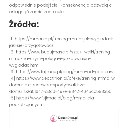
odpowiednie podejście i konsekwencja pozwolą ci
osiągnąć zamierzone cele.
Źródła:
[1] https://mmania.pl/trening-mma-jak-wyglada-i-
jak-sie-przygotowac/
[2] https://www.budujmase.pl/sztuki-walki/trening-
mma-na-czym-polega-i-jak-powinien-
wygladac.html
[3] https://www.fujimae.pl/blog/mma-od-podstaw
[4] https://www.decathlon.pl/c/exe/trening-mma-w-
domu-jak-trenowac-sporty-walki-w-
domu_52a51647-a3c0-497e-8842-4645cc598350
[5] https://www.fujimae.pl/blog/mma-dla-
poczatkujacych