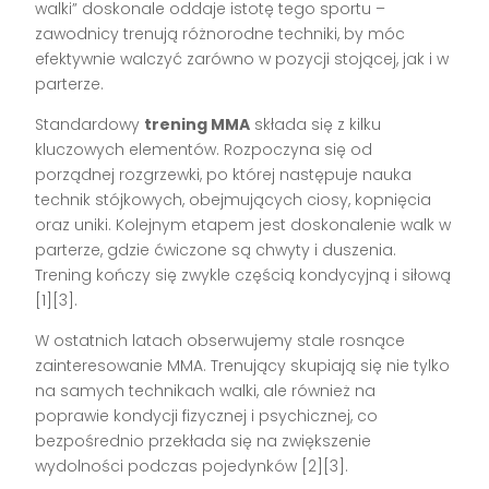
walki” doskonale oddaje istotę tego sportu –
zawodnicy trenują różnorodne techniki, by móc
efektywnie walczyć zarówno w pozycji stojącej, jak i w
parterze.
Standardowy
trening MMA
składa się z kilku
kluczowych elementów. Rozpoczyna się od
porządnej rozgrzewki, po której następuje nauka
technik stójkowych, obejmujących ciosy, kopnięcia
oraz uniki. Kolejnym etapem jest doskonalenie walk w
parterze, gdzie ćwiczone są chwyty i duszenia.
Trening kończy się zwykle częścią kondycyjną i siłową
[1][3].
W ostatnich latach obserwujemy stale rosnące
zainteresowanie MMA. Trenujący skupiają się nie tylko
na samych technikach walki, ale również na
poprawie kondycji fizycznej i psychicznej, co
bezpośrednio przekłada się na zwiększenie
wydolności podczas pojedynków [2][3].