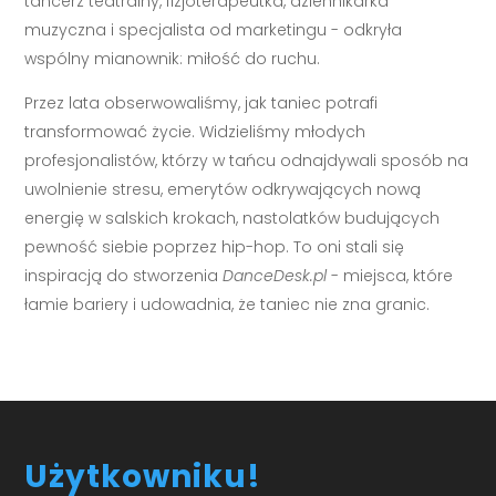
tancerz teatralny, fizjoterapeutka, dziennikarka
muzyczna i specjalista od marketingu - odkryła
wspólny mianownik: miłość do ruchu.
Przez lata obserwowaliśmy, jak taniec potrafi
transformować życie. Widzieliśmy młodych
profesjonalistów, którzy w tańcu odnajdywali sposób na
uwolnienie stresu, emerytów odkrywających nową
energię w salskich krokach, nastolatków budujących
pewność siebie poprzez hip-hop. To oni stali się
inspiracją do stworzenia
DanceDesk.pl
- miejsca, które
łamie bariery i udowadnia, że taniec nie zna granic.
Użytkowniku!