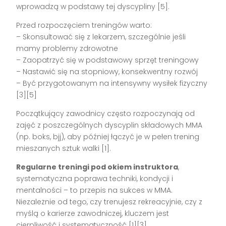
wprowadzą w podstawy tej dyscypliny [5].
Przed rozpoczęciem treningów warto:
– Skonsultować się z lekarzem, szczególnie jeśli
mamy problemy zdrowotne
– Zaopatrzyć się w podstawowy sprzęt treningowy
– Nastawić się na stopniowy, konsekwentny rozwój
– Być przygotowanym na intensywny wysiłek fizyczny
[3][5]
Początkujący zawodnicy często rozpoczynają od
zajęć z poszczególnych dyscyplin składowych MMA
(np. boks, bjj), aby później łączyć je w pełen trening
mieszanych sztuk walki [1].
Regularne treningi pod okiem instruktora
,
systematyczna poprawa techniki, kondycji i
mentalności – to przepis na sukces w MMA.
Niezależnie od tego, czy trenujesz rekreacyjnie, czy z
myślą o karierze zawodniczej, kluczem jest
cierpliwość i systematyczność [1][3].