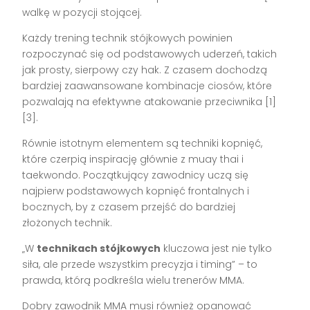
walkę w pozycji stojącej.
Każdy trening technik stójkowych powinien
rozpoczynać się od podstawowych uderzeń, takich
jak prosty, sierpowy czy hak. Z czasem dochodzą
bardziej zaawansowane kombinacje ciosów, które
pozwalają na efektywne atakowanie przeciwnika [1]
[3].
Równie istotnym elementem są techniki kopnięć,
które czerpią inspirację głównie z muay thai i
taekwondo. Początkujący zawodnicy uczą się
najpierw podstawowych kopnięć frontalnych i
bocznych, by z czasem przejść do bardziej
złożonych technik.
„W
technikach stójkowych
kluczowa jest nie tylko
siła, ale przede wszystkim precyzja i timing” – to
prawda, którą podkreśla wielu trenerów MMA.
Dobry zawodnik MMA musi również opanować