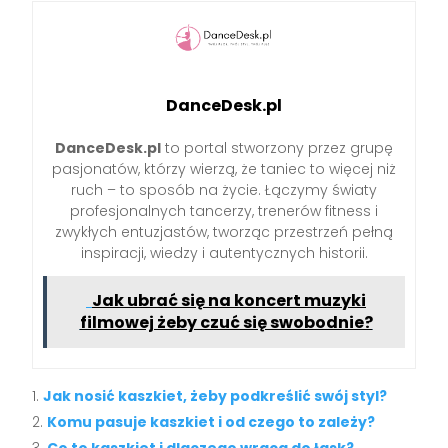
DanceDesk.pl
DanceDesk.pl
to portal stworzony przez grupę
pasjonatów, którzy wierzą, że taniec to więcej niż
ruch – to sposób na życie. Łączymy światy
profesjonalnych tancerzy, trenerów fitness i
zwykłych entuzjastów, tworząc przestrzeń pełną
inspiracji, wiedzy i autentycznych historii.
Jak ubrać się na koncert muzyki
filmowej żeby czuć się swobodnie?
Jak nosić kaszkiet, żeby podkreślić swój styl?
Komu pasuje kaszkiet i od czego to zależy?
Co to kaszkiet i dlaczego wraca do łask?