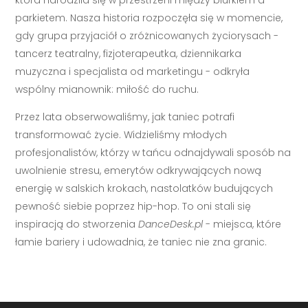
parkietem. Nasza historia rozpoczęła się w momencie,
gdy grupa przyjaciół o zróżnicowanych życiorysach -
tancerz teatralny, fizjoterapeutka, dziennikarka
muzyczna i specjalista od marketingu - odkryła
wspólny mianownik: miłość do ruchu.
Przez lata obserwowaliśmy, jak taniec potrafi
transformować życie. Widzieliśmy młodych
profesjonalistów, którzy w tańcu odnajdywali sposób na
uwolnienie stresu, emerytów odkrywających nową
energię w salskich krokach, nastolatków budujących
pewność siebie poprzez hip-hop. To oni stali się
inspiracją do stworzenia
DanceDesk.pl
- miejsca, które
łamie bariery i udowadnia, że taniec nie zna granic.