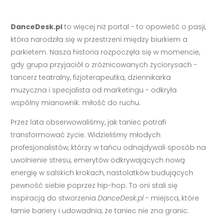
DanceDesk.pl
to więcej niż portal - to opowieść o pasji,
która narodziła się w przestrzeni między biurkiem a
parkietem. Nasza historia rozpoczęła się w momencie,
gdy grupa przyjaciół o zróżnicowanych życiorysach -
tancerz teatralny, fizjoterapeutka, dziennikarka
muzyczna i specjalista od marketingu - odkryła
wspólny mianownik: miłość do ruchu.
Przez lata obserwowaliśmy, jak taniec potrafi
transformować życie. Widzieliśmy młodych
profesjonalistów, którzy w tańcu odnajdywali sposób na
uwolnienie stresu, emerytów odkrywających nową
energię w salskich krokach, nastolatków budujących
pewność siebie poprzez hip-hop. To oni stali się
inspiracją do stworzenia
DanceDesk.pl
- miejsca, które
łamie bariery i udowadnia, że taniec nie zna granic.