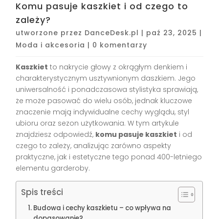
Komu pasuje kaszkiet i od czego to
zależy?
utworzone przez
DanceDesk.pl
|
paź 23, 2025
|
Moda i akcesoria
|
0 komentarzy
Kaszkiet
to nakrycie głowy z okrągłym denkiem i
charakterystycznym usztywnionym daszkiem. Jego
uniwersalność i ponadczasowa stylistyka sprawiają,
że może pasować do wielu osób, jednak kluczowe
znaczenie mają indywidualne cechy wyglądu, styl
ubioru oraz sezon użytkowania. W tym artykule
znajdziesz odpowiedź,
komu pasuje kaszkiet
i od
czego to zależy, analizując zarówno aspekty
praktyczne, jak i estetyczne tego ponad 400-letniego
elementu garderoby.
Spis treści
Budowa i cechy kaszkietu – co wpływa na
dopasowanie?