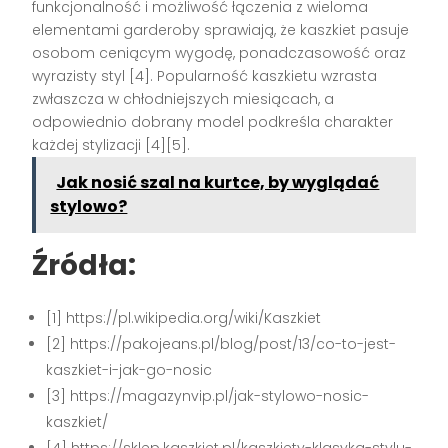
funkcjonalność i możliwość łączenia z wieloma
elementami garderoby sprawiają, że kaszkiet pasuje
osobom ceniącym wygodę, ponadczasowość oraz
wyrazisty styl [4]. Popularność kaszkietu wzrasta
zwłaszcza w chłodniejszych miesiącach, a
odpowiednio dobrany model podkreśla charakter
każdej stylizacji [4][5].
Jak nosić szal na kurtce, by wyglądać
stylowo?
Źródła:
[1] https://pl.wikipedia.org/wiki/Kaszkiet
[2] https://pakojeans.pl/blog/post/13/co-to-jest-
kaszkiet-i-jak-go-nosic
[3] https://magazynvip.pl/jak-stylowo-nosic-
kaszkiet/
[4] https://sklep.kaszkiet.pl/kaszkiety-klasyka-stylu-