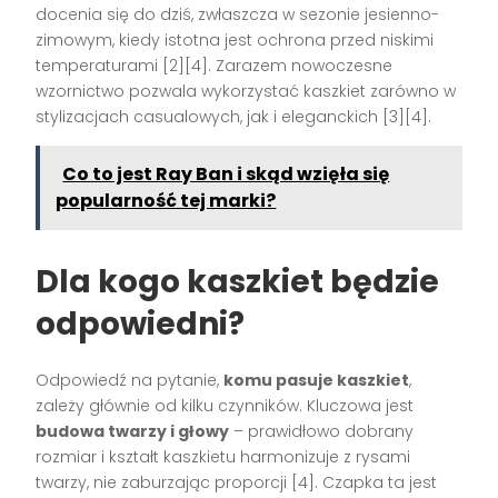
docenia się do dziś, zwłaszcza w sezonie jesienno-
zimowym, kiedy istotna jest ochrona przed niskimi
temperaturami [2][4]. Zarazem nowoczesne
wzornictwo pozwala wykorzystać kaszkiet zarówno w
stylizacjach casualowych, jak i eleganckich [3][4].
Co to jest Ray Ban i skąd wzięła się
popularność tej marki?
Dla kogo kaszkiet będzie
odpowiedni?
Odpowiedź na pytanie,
komu pasuje kaszkiet
,
zależy głównie od kilku czynników. Kluczowa jest
budowa twarzy i głowy
– prawidłowo dobrany
rozmiar i kształt kaszkietu harmonizuje z rysami
twarzy, nie zaburzając proporcji [4]. Czapka ta jest