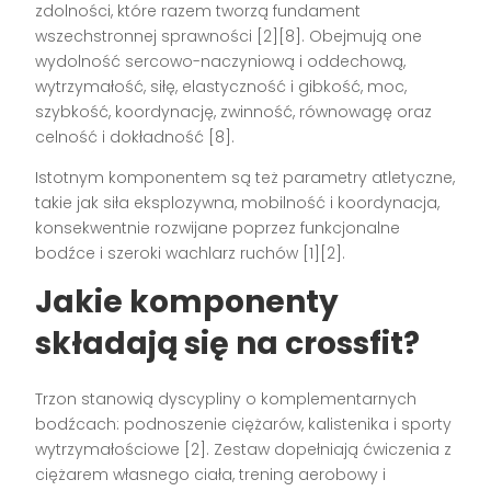
zdolności, które razem tworzą fundament
wszechstronnej sprawności [2][8]. Obejmują one
wydolność sercowo-naczyniową i oddechową,
wytrzymałość, siłę, elastyczność i gibkość, moc,
szybkość, koordynację, zwinność, równowagę oraz
celność i dokładność [8].
Istotnym komponentem są też parametry atletyczne,
takie jak siła eksplozywna, mobilność i koordynacja,
konsekwentnie rozwijane poprzez funkcjonalne
bodźce i szeroki wachlarz ruchów [1][2].
Jakie komponenty
składają się na crossfit?
Trzon stanowią dyscypliny o komplementarnych
bodźcach: podnoszenie ciężarów, kalistenika i sporty
wytrzymałościowe [2]. Zestaw dopełniają ćwiczenia z
ciężarem własnego ciała, trening aerobowy i