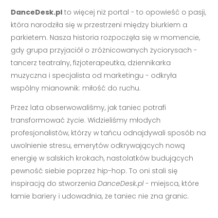
DanceDesk.pl
to więcej niż portal - to opowieść o pasji,
która narodziła się w przestrzeni między biurkiem a
parkietem. Nasza historia rozpoczęła się w momencie,
gdy grupa przyjaciół o zróżnicowanych życiorysach -
tancerz teatralny, fizjoterapeutka, dziennikarka
muzyczna i specjalista od marketingu - odkryła
wspólny mianownik: miłość do ruchu.
Przez lata obserwowaliśmy, jak taniec potrafi
transformować życie. Widzieliśmy młodych
profesjonalistów, którzy w tańcu odnajdywali sposób na
uwolnienie stresu, emerytów odkrywających nową
energię w salskich krokach, nastolatków budujących
pewność siebie poprzez hip-hop. To oni stali się
inspiracją do stworzenia
DanceDesk.pl
- miejsca, które
łamie bariery i udowadnia, że taniec nie zna granic.