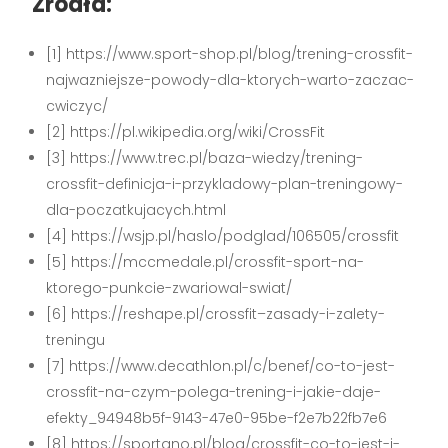
Źródła:
[1] https://www.sport-shop.pl/blog/trening-crossfit-
najwazniejsze-powody-dla-ktorych-warto-zaczac-
cwiczyc/
[2] https://pl.wikipedia.org/wiki/CrossFit
[3] https://www.trec.pl/baza-wiedzy/trening-
crossfit-definicja-i-przykladowy-plan-treningowy-
dla-poczatkujacych.html
[4] https://wsjp.pl/haslo/podglad/106505/crossfit
[5] https://mccmedale.pl/crossfit-sport-na-
ktorego-punkcie-zwariowal-swiat/
[6] https://reshape.pl/crossfit–zasady-i-zalety-
treningu
[7] https://www.decathlon.pl/c/benef/co-to-jest-
crossfit-na-czym-polega-trening-i-jakie-daje-
efekty_94948b5f-9143-47e0-95be-f2e7b22fb7e6
[8] https://sportano.pl/blog/crossfit-co-to-jest-i-