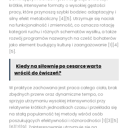
krótkie, intensywne formaty o wysokiej gęstości
pracy, które przynoszą szybki bodziec adaptacyjny i
silny efekt metaboliczny [4][5]. Utrzymuje się nacisk
na funkcjonalność i zmienność, co oznacza rotację
kategorii ruchu i różnych schematów wysiłku, a także
rozwój programów nazwanych na cześć bohaterów
jako element budujący kulturę i zaangażowanie [1][4]
[5].
Kiedy na siłownię po cesarce warto
wrócić do ćwiczeń?
W praktyce zachowana jest praca całego ciała, brak
zbędnych przerw oraz dynamiczne tempo, co
sprzyja utrzymaniu wysokiej intensywności przy
relatywnie krótkich jednostkach czasu i przekłada się
na stałą popularność tej metody wśród osób
poszukujących efektywności i różnorodności [1][3][5]
[6][7][9]. Zainteresowanie utrzymuje się na