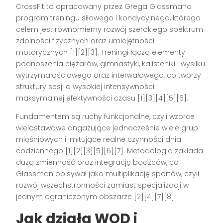
CrossFit to opracowany przez Grega Glassmana
program treningu siłowego i kondycyjnego, którego
celem jest równomierny rozwój szerokiego spektrum
zdolności fizycznych oraz umiejętności
motorycznych [1][2][3]. Treningi łączą elementy
podnoszenia ciężarów, gimnastyki, kalisteniki i wysiłku
wytrzymałościowego oraz interwałowego, co tworzy
struktury sesji o wysokiej intensywności i
maksymalnej efektywności czasu [1][3][4][5][6].
Fundamentem są ruchy funkcjonalne, czyli wzorce
wielostawowe angażujące jednocześnie wiele grup
mięśniowych i imitujące realne czynności dnia
codziennego [1][2][3][5][6][7]. Metodologia zakłada
dużą zmienność oraz integrację bodźców, co
Glassman opisywał jako multiplikację sportów, czyli
rozwój wszechstronności zamiast specjalizacji w
jednym ograniczonym obszarze [2][4][7][8].
Jak działa WOD i