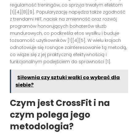
regularność treningów, co sprzyja trwałym efektom
[1][4][8][9]. Popularyzację napędza także zgodność
z trendami HIIT, nacisk na zmienność oraz rozwój
programów honorujących bohaterów służb
mundurowych, co podkreśla etos wysiłku i buduje
tożsamość użytkowników [1][4][5]. W wielu krajach
odnotowuje się rosnące zainteresowanie tą metodą,
co wiąże się z jej praktyczną efektywnością i
funkcjonalnym podejściem do sprawności [1].
Siłownia czy sztuki walki co wybrać dla
siebie?
Czym jest CrossFit i na
czym polega jego
metodologia?