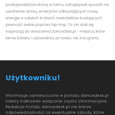
profesjonalistów, którzy w tańcu odnajdywali sposób na
uwolnienie stresu, emerytów odkrywających nową
energię w salskich krokach, nastolatków budujących
pewność siebie poprzez hip-hop. To oni stali się
inspiracją do stworzenia
DanceDesk.pl
- miejsca, które
łamie bariery i udowadnia, że taniec nie zna granic.
Użytkowniku!
Informacje zamieszczone w portalu dancedesk.pl
należy traktować wyłącznie czysto informacyjnie.
Redakcja Portalu dancedesk.pl nie bierze
odpowiedzialności za ewentualne szkody, które