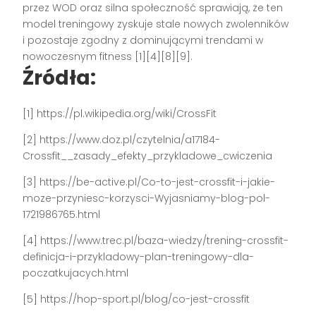
przez WOD oraz silna społeczność sprawiają, że ten
model treningowy zyskuje stale nowych zwolenników
i pozostaje zgodny z dominującymi trendami w
nowoczesnym fitness [1][4][8][9].
Źródła:
[1] https://pl.wikipedia.org/wiki/CrossFit
[2] https://www.doz.pl/czytelnia/a17184-
Crossfit__zasady_efekty_przykladowe_cwiczenia
[3] https://be-active.pl/Co-to-jest-crossfit-i-jakie-
moze-przyniesc-korzysci-Wyjasniamy-blog-pol-
1721986765.html
[4] https://www.trec.pl/baza-wiedzy/trening-crossfit-
definicja-i-przykladowy-plan-treningowy-dla-
poczatkujacych.html
[5] https://hop-sport.pl/blog/co-jest-crossfit