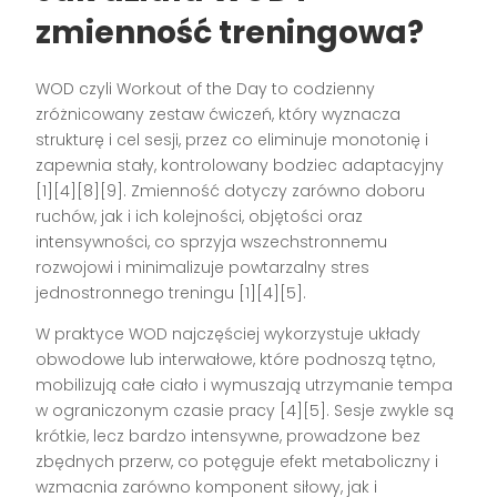
zmienność treningowa?
WOD czyli Workout of the Day to codzienny
zróżnicowany zestaw ćwiczeń, który wyznacza
strukturę i cel sesji, przez co eliminuje monotonię i
zapewnia stały, kontrolowany bodziec adaptacyjny
[1][4][8][9]. Zmienność dotyczy zarówno doboru
ruchów, jak i ich kolejności, objętości oraz
intensywności, co sprzyja wszechstronnemu
rozwojowi i minimalizuje powtarzalny stres
jednostronnego treningu [1][4][5].
W praktyce WOD najczęściej wykorzystuje układy
obwodowe lub interwałowe, które podnoszą tętno,
mobilizują całe ciało i wymuszają utrzymanie tempa
w ograniczonym czasie pracy [4][5]. Sesje zwykle są
krótkie, lecz bardzo intensywne, prowadzone bez
zbędnych przerw, co potęguje efekt metaboliczny i
wzmacnia zarówno komponent siłowy, jak i