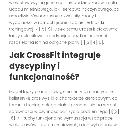
wielostawowymi generuje silny bodziec zarówno dla
układu mięśniowego, jak i sercowo naczyniowego, co
umożliwia równoczesny rozwój siły, mocy i
wydolności w ramach jednej spójnej jednostki
treningowej [4][5][9]. Dzięki temu CrossFit efektywnie
łączy cele siłowe i kondycyjne bez konieczności
rozdzielania ich na odrębne plany [1][3][4][6].
Jak CrossFit integruje
dyscypliny i
funkcjonalność?
Model łączy pracę siłową, elementy gimnastyczne,
kalistenikę oraz wysiłki o charakterze aerobowym, co
formuje trening całego ciała i przenosi się na wzrost
sprawności w czynnościach życia codziennego [1][3]
[6][7]. Ruchy funkcjonalne wymuszają współpracę
wielu stawów i grup mięśniowych, a ich wykonanie w