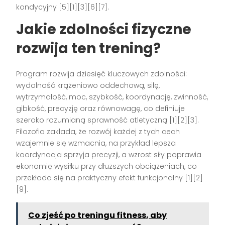
kondycyjny [5][1][3][6][7].
Jakie zdolności fizyczne
rozwija ten trening?
Program rozwija dziesięć kluczowych zdolności:
wydolność krążeniowo oddechową, siłę,
wytrzymałość, moc, szybkość, koordynację, zwinność,
gibkość, precyzję oraz równowagę, co definiuje
szeroko rozumianą sprawność atletyczną [1][2][3].
Filozofia zakłada, że rozwój każdej z tych cech
wzajemnie się wzmacnia, na przykład lepsza
koordynacja sprzyja precyzji, a wzrost siły poprawia
ekonomię wysiłku przy dłuższych obciążeniach, co
przekłada się na praktyczny efekt funkcjonalny [1][2]
[9].
Co zjeść po treningu fitness, aby