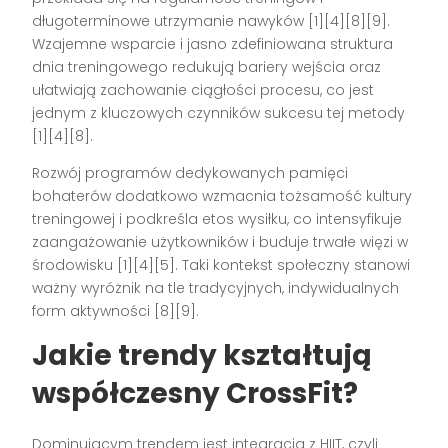
długoterminowe utrzymanie nawyków [1][4][8][9].
Wzajemne wsparcie i jasno zdefiniowana struktura
dnia treningowego redukują bariery wejścia oraz
ułatwiają zachowanie ciągłości procesu, co jest
jednym z kluczowych czynników sukcesu tej metody
[1][4][8].
Rozwój programów dedykowanych pamięci
bohaterów dodatkowo wzmacnia tożsamość kultury
treningowej i podkreśla etos wysiłku, co intensyfikuje
zaangażowanie użytkowników i buduje trwałe więzi w
środowisku [1][4][5]. Taki kontekst społeczny stanowi
ważny wyróżnik na tle tradycyjnych, indywidualnych
form aktywności [8][9].
Jakie trendy kształtują
współczesny CrossFit?
Dominującym trendem jest integracja z HIIT, czyli