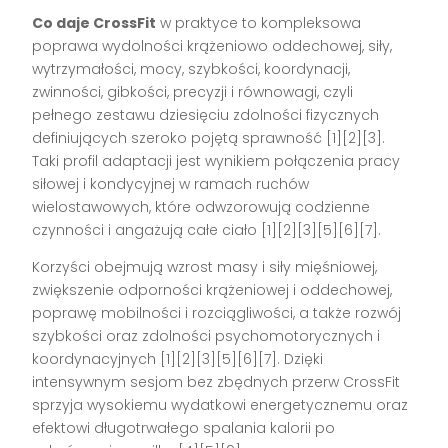
Co daje CrossFit
w praktyce to kompleksowa
poprawa wydolności krążeniowo oddechowej, siły,
wytrzymałości, mocy, szybkości, koordynacji,
zwinności, gibkości, precyzji i równowagi, czyli
pełnego zestawu dziesięciu zdolności fizycznych
definiujących szeroko pojętą sprawność [1][2][3].
Taki profil adaptacji jest wynikiem połączenia pracy
siłowej i kondycyjnej w ramach ruchów
wielostawowych, które odwzorowują codzienne
czynności i angażują całe ciało [1][2][3][5][6][7].
Korzyści obejmują wzrost masy i siły mięśniowej,
zwiększenie odporności krążeniowej i oddechowej,
poprawę mobilności i rozciągliwości, a także rozwój
szybkości oraz zdolności psychomotorycznych i
koordynacyjnych [1][2][3][5][6][7]. Dzięki
intensywnym sesjom bez zbędnych przerw CrossFit
sprzyja wysokiemu wydatkowi energetycznemu oraz
efektowi długotrwałego spalania kalorii po