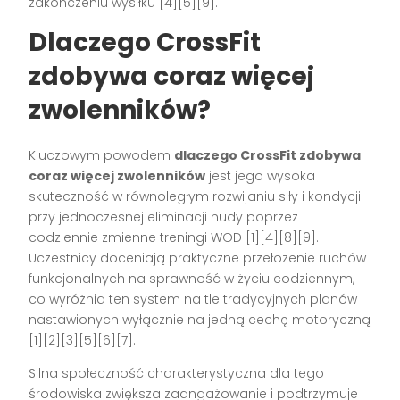
zakończeniu wysiłku [4][5][9].
Dlaczego CrossFit
zdobywa coraz więcej
zwolenników?
Kluczowym powodem
dlaczego CrossFit zdobywa
coraz więcej zwolenników
jest jego wysoka
skuteczność w równoległym rozwijaniu siły i kondycji
przy jednoczesnej eliminacji nudy poprzez
codziennie zmienne treningi WOD [1][4][8][9].
Uczestnicy doceniają praktyczne przełożenie ruchów
funkcjonalnych na sprawność w życiu codziennym,
co wyróżnia ten system na tle tradycyjnych planów
nastawionych wyłącznie na jedną cechę motoryczną
[1][2][3][5][6][7].
Silna społeczność charakterystyczna dla tego
środowiska zwiększa zaangażowanie i podtrzymuje