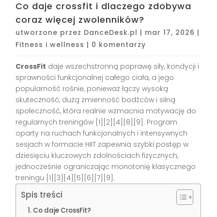
Co daje crossfit i dlaczego zdobywa
coraz więcej zwolenników?
utworzone przez
DanceDesk.pl
|
mar 17, 2026
|
Fitness i wellness
|
0 komentarzy
CrossFit
daje wszechstronną poprawę siły, kondycji i
sprawności funkcjonalnej całego ciała, a jego
popularność rośnie, ponieważ łączy wysoką
skuteczność, dużą zmienność bodźców i silną
społeczność, która realnie wzmacnia motywację do
regularnych treningów [1][2][4][8][9]. Program
oparty na ruchach funkcjonalnych i intensywnych
sesjach w formacie HIIT zapewnia szybki postęp w
dziesięciu kluczowych zdolnościach fizycznych,
jednocześnie ograniczając monotonię klasycznego
treningu [1][3][4][5][6][7][9].
Spis treści
Co daje CrossFit?