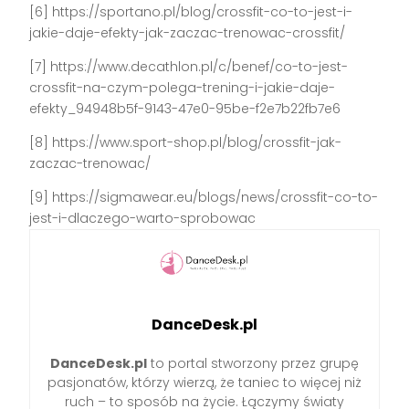
[6] https://sportano.pl/blog/crossfit-co-to-jest-i-
jakie-daje-efekty-jak-zaczac-trenowac-crossfit/
[7] https://www.decathlon.pl/c/benef/co-to-jest-
crossfit-na-czym-polega-trening-i-jakie-daje-
efekty_94948b5f-9143-47e0-95be-f2e7b22fb7e6
[8] https://www.sport-shop.pl/blog/crossfit-jak-
zaczac-trenowac/
[9] https://sigmawear.eu/blogs/news/crossfit-co-to-
jest-i-dlaczego-warto-sprobowac
DanceDesk.pl
DanceDesk.pl
to portal stworzony przez grupę
pasjonatów, którzy wierzą, że taniec to więcej niż
ruch – to sposób na życie. Łączymy światy