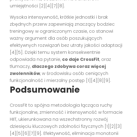
umiejętności [2][4][7][8].
Wysoka intensywność, krótkie jednostki i brak
zbędnych przerw zapewniają znaczący bodziec
treningowy w ograniczonym czasie, co stanowi
ważny argument dla osób poszukujących
efektywnych rozwiązań bez utraty jakości adaptacji
[4][5]. Dzięki temu system konsekwentnie
odpowiada na pytanie,
co daje CrossFit
, oraz
tłumaczy,
dlaczego zdobywa coraz więcej
zwolenników
, w środowisku osób ceniących
funkcjonalność i mierzalny postęp [1][4][8][9].
Podsumowanie
CrossFit to spójna metodologia łącząca ruchy
funkcjonalne, zmienność i intensywność w formacie
HIIT, ukierunkowana na wszechstronny rozwój
dziesięciu kluczowych zdolności fizycznych [1][2][3]
[4][5][6][7][9]. Efektywność, eliminacja monotonii