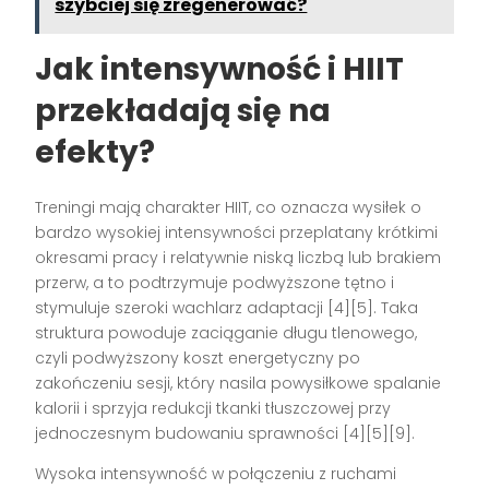
szybciej się zregenerować?
Jak intensywność i HIIT
przekładają się na
efekty?
Treningi mają charakter HIIT, co oznacza wysiłek o
bardzo wysokiej intensywności przeplatany krótkimi
okresami pracy i relatywnie niską liczbą lub brakiem
przerw, a to podtrzymuje podwyższone tętno i
stymuluje szeroki wachlarz adaptacji [4][5]. Taka
struktura powoduje zaciąganie długu tlenowego,
czyli podwyższony koszt energetyczny po
zakończeniu sesji, który nasila powysiłkowe spalanie
kalorii i sprzyja redukcji tkanki tłuszczowej przy
jednoczesnym budowaniu sprawności [4][5][9].
Wysoka intensywność w połączeniu z ruchami