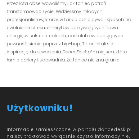
Przez lata obserwowaliśmy, jak taniec potrafi
transformować życie. Widzieliśmy młodych
profesjonalistów, którzy w tańcu odnajdywali sposób na
uwolnienie stresu, emerytów odkrywających nową
energię w salskich krokach, nastolatków budujących
pewność siebie poprzez hip-hop. To oni stali się
inspiracją do stworzenia
DanceDesk.pl
- miejsca, które
łamie bariery i udowadnia, że taniec nie zna granic.
Użytkowniku!
Informacje zamieszczone w portalu dancedesk.pl
należy traktować wyłącznie czysto informacyjnie.