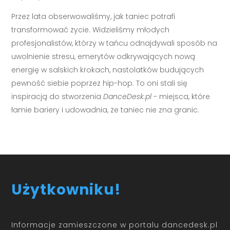
Przez lata obserwowaliśmy, jak taniec potrafi
transformować życie. Widzieliśmy młodych
profesjonalistów, którzy w tańcu odnajdywali sposób na
uwolnienie stresu, emerytów odkrywających nową
energię w salskich krokach, nastolatków budujących
pewność siebie poprzez hip-hop. To oni stali się
inspiracją do stworzenia
DanceDesk.pl
- miejsca, które
łamie bariery i udowadnia, że taniec nie zna granic.
Użytkowniku!
Informacje zamieszczone w portalu dancedesk.pl