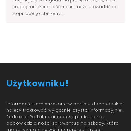
obejmujący wielogodzinną pracę siedzącą, stres
oraz ograniczoną ilość ruchu, może prowadzić do
stopniowego obniżenia...
Load More
Użytkowniku!
Informacje zamieszczone w portalu dancedesk.pl
należy traktować wyłącznie czysto informacyjnie.
Redakcja Portalu dancedesk.pl nie bierze
odpowiedzialności za ewentualne szkody, które
mogą wynikać ze złej interpretacji treści.