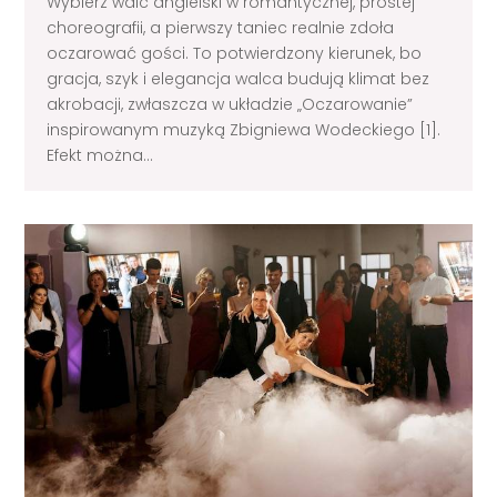
Wybierz walc angielski w romantycznej, prostej
choreografii, a pierwszy taniec realnie zdoła
oczarować gości. To potwierdzony kierunek, bo
gracja, szyk i elegancja walca budują klimat bez
akrobacji, zwłaszcza w układzie „Oczarowanie”
inspirowanym muzyką Zbigniewa Wodeckiego [1].
Efekt można...