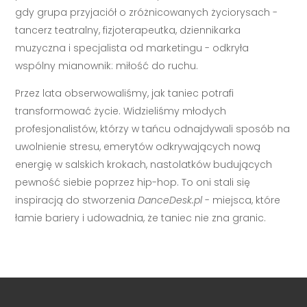
gdy grupa przyjaciół o zróżnicowanych życiorysach -
tancerz teatralny, fizjoterapeutka, dziennikarka
muzyczna i specjalista od marketingu - odkryła
wspólny mianownik: miłość do ruchu.
Przez lata obserwowaliśmy, jak taniec potrafi
transformować życie. Widzieliśmy młodych
profesjonalistów, którzy w tańcu odnajdywali sposób na
uwolnienie stresu, emerytów odkrywających nową
energię w salskich krokach, nastolatków budujących
pewność siebie poprzez hip-hop. To oni stali się
inspiracją do stworzenia
DanceDesk.pl
- miejsca, które
łamie bariery i udowadnia, że taniec nie zna granic.