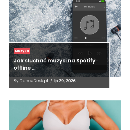
Muzyka
Jak słuchać muzyki na Spotify
offline …
By
DanceDesk.pl
/
lip 29, 2026