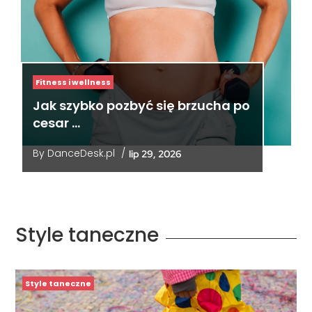
Fitness i wellness
Jak szybko pozbyć się brzucha po
cesar …
By
DanceDesk.pl
/
lip 29, 2026
Style taneczne
Style taneczne