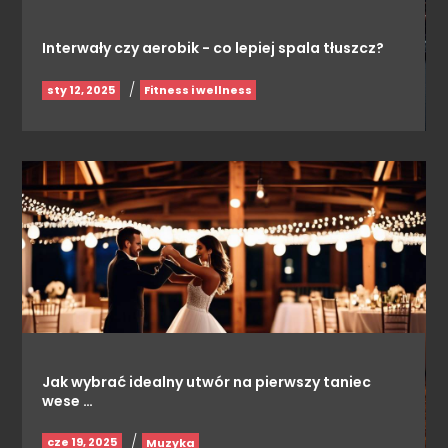
Interwały czy aerobik - co lepiej spala tłuszcz?
/
sty 12, 2025
Fitness i wellness
Jak wybrać idealny utwór na pierwszy taniec
wese …
/
cze 19, 2025
Muzyka