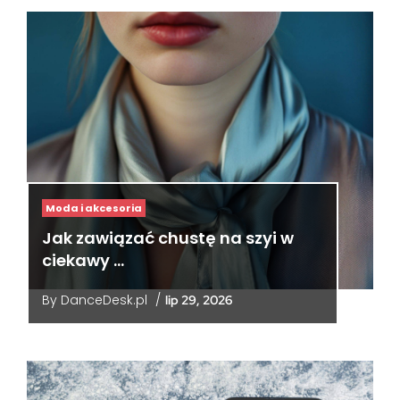
Moda i akcesoria
Jak zawiązać chustę na szyi w
ciekawy …
By
DanceDesk.pl
/
lip 29, 2026