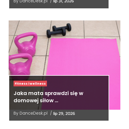
By
DanceDesk.pl
/
lip 31, 2026
Fitness i wellness
Jaka mata sprawdzi się w
domowej siłow …
By
DanceDesk.pl
/
lip 29, 2026