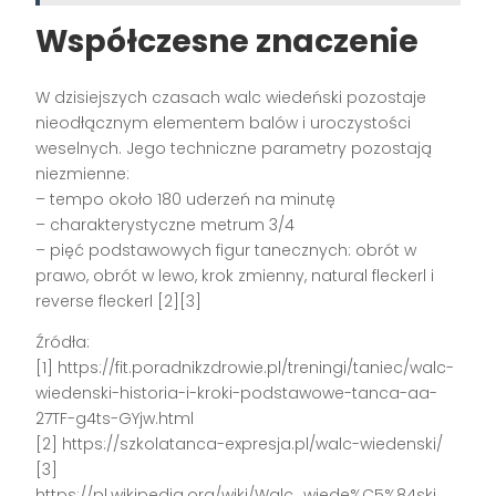
Współczesne znaczenie
W dzisiejszych czasach walc wiedeński pozostaje
nieodłącznym elementem balów i uroczystości
weselnych. Jego techniczne parametry pozostają
niezmienne:
– tempo około 180 uderzeń na minutę
– charakterystyczne metrum 3/4
– pięć podstawowych figur tanecznych: obrót w
prawo, obrót w lewo, krok zmienny, natural fleckerl i
reverse fleckerl [2][3]
Źródła:
[1] https://fit.poradnikzdrowie.pl/treningi/taniec/walc-
wiedenski-historia-i-kroki-podstawowe-tanca-aa-
27TF-g4ts-GYjw.html
[2] https://szkolatanca-expresja.pl/walc-wiedenski/
[3]
https://pl.wikipedia.org/wiki/Walc_wiede%C5%84ski