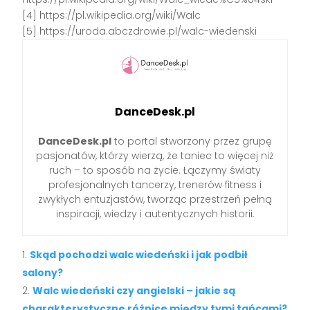
[4] https://pl.wikipedia.org/wiki/Walc
[5] https://uroda.abczdrowie.pl/walc-wiedenski
DanceDesk.pl
DanceDesk.pl
to portal stworzony przez grupę
pasjonatów, którzy wierzą, że taniec to więcej niż
ruch – to sposób na życie. Łączymy światy
profesjonalnych tancerzy, trenerów fitness i
zwykłych entuzjastów, tworząc przestrzeń pełną
inspiracji, wiedzy i autentycznych historii.
Skąd pochodzi walc wiedeński i jak podbił
salony?
Walc wiedeński czy angielski – jakie są
charakterystyczne różnice między tymi tańcami?