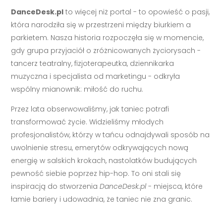
DanceDesk.pl
to więcej niż portal - to opowieść o pasji,
która narodziła się w przestrzeni między biurkiem a
parkietem. Nasza historia rozpoczęła się w momencie,
gdy grupa przyjaciół o zróżnicowanych życiorysach -
tancerz teatralny, fizjoterapeutka, dziennikarka
muzyczna i specjalista od marketingu - odkryła
wspólny mianownik: miłość do ruchu.
Przez lata obserwowaliśmy, jak taniec potrafi
transformować życie. Widzieliśmy młodych
profesjonalistów, którzy w tańcu odnajdywali sposób na
uwolnienie stresu, emerytów odkrywających nową
energię w salskich krokach, nastolatków budujących
pewność siebie poprzez hip-hop. To oni stali się
inspiracją do stworzenia
DanceDesk.pl
- miejsca, które
łamie bariery i udowadnia, że taniec nie zna granic.