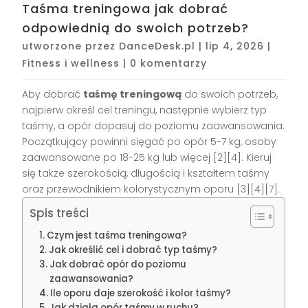
Taśma treningowa jak dobrać
odpowiednią do swoich potrzeb?
utworzone przez
DanceDesk.pl
|
lip 4, 2026
|
Fitness i wellness
|
0 komentarzy
Aby dobrać
taśmę treningową
do swoich potrzeb,
najpierw określ cel treningu, następnie wybierz typ
taśmy, a opór dopasuj do poziomu zaawansowania.
Początkujący powinni sięgać po opór 5-7 kg, osoby
zaawansowane po 18-25 kg lub więcej [2][4]. Kieruj
się także szerokością, długością i kształtem taśmy
oraz przewodnikiem kolorystycznym oporu [3][4][7].
Spis treści
Czym jest taśma treningowa?
Jak określić cel i dobrać typ taśmy?
Jak dobrać opór do poziomu
zaawansowania?
Ile oporu daje szerokość i kolor taśmy?
Jak działa opór taśmy w ruchu?