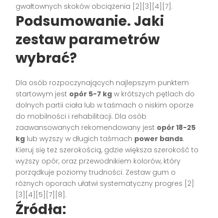
gwałtownych skoków obciążenia [2][3][4][7].
Podsumowanie. Jaki
zestaw parametrów
wybrać?
Dla osób rozpoczynających najlepszym punktem
startowym jest
opór 5-7 kg
w krótszych pętlach do
dolnych partii ciała lub w taśmach o niskim oporze
do mobilności i rehabilitacji. Dla osób
zaawansowanych rekomendowany jest
opór 18-25
kg
lub wyższy w długich taśmach
power bands
.
Kieruj się też szerokością, gdzie większa szerokość to
wyższy opór, oraz przewodnikiem kolorów, który
porządkuje poziomy trudności. Zestaw gum o
różnych oporach ułatwi systematyczny progres [2]
[3][4][5][7][8].
Źródła: