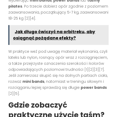
wybierając
mini bands
,
power bands
lub
taśmy
pilates
. Po trzecie dobierz opór zgodnie z poziomem
zaawansowania, początkujący 5-7 kg, zaawansowani
18-25 kg [2][4].
Jak długo ćwiczyć na orbitreku, aby
osiągnąć pożądane efekty?
W praktyce weź pod uwagę materiał wykonania, czyli
lateks lub nylon, rosnący opór wraz z rozciągnięciem,
a także przejrzyste oznaczenia szerokości i kolorów
odpowiadających poziomowi trudności [1][2][3][7].
Jeśli zamierzasz skupić się na dolnych partiach ciała,
rozważ
mini bands
, natomiast w treningu siłowym i
rozciąganiu lepiej sprawdzą się długie
power bands
[2][5].
Gdzie zobaczyć
praktyczne użycie taśm?