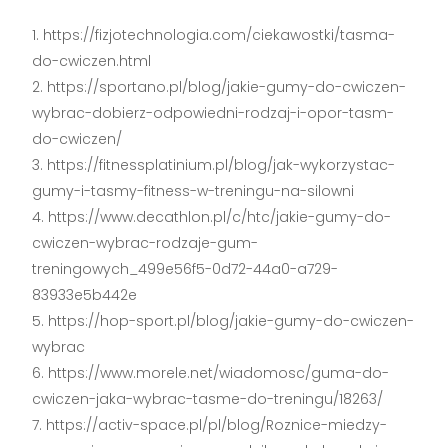
https://fizjotechnologia.com/ciekawostki/tasma-
do-cwiczen.html
https://sportano.pl/blog/jakie-gumy-do-cwiczen-
wybrac-dobierz-odpowiedni-rodzaj-i-opor-tasm-
do-cwiczen/
https://fitnessplatinium.pl/blog/jak-wykorzystac-
gumy-i-tasmy-fitness-w-treningu-na-silowni
https://www.decathlon.pl/c/htc/jakie-gumy-do-
cwiczen-wybrac-rodzaje-gum-
treningowych_499e56f5-0d72-44a0-a729-
83933e5b442e
https://hop-sport.pl/blog/jakie-gumy-do-cwiczen-
wybrac
https://www.morele.net/wiadomosc/guma-do-
cwiczen-jaka-wybrac-tasme-do-treningu/18263/
https://activ-space.pl/pl/blog/Roznice-miedzy-