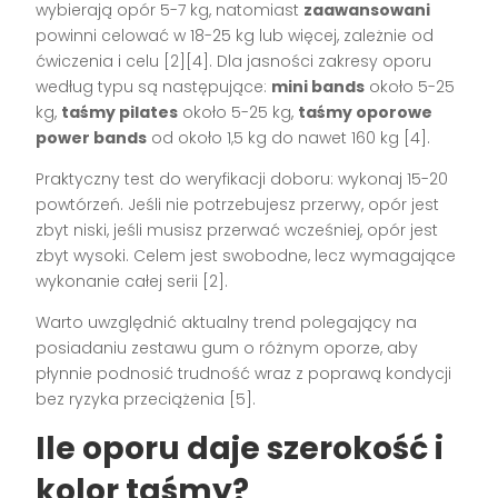
wybierają opór 5-7 kg, natomiast
zaawansowani
powinni celować w 18-25 kg lub więcej, zależnie od
ćwiczenia i celu [2][4]. Dla jasności zakresy oporu
według typu są następujące:
mini bands
około 5-25
kg,
taśmy pilates
około 5-25 kg,
taśmy oporowe
power bands
od około 1,5 kg do nawet 160 kg [4].
Praktyczny test do weryfikacji doboru: wykonaj 15-20
powtórzeń. Jeśli nie potrzebujesz przerwy, opór jest
zbyt niski, jeśli musisz przerwać wcześniej, opór jest
zbyt wysoki. Celem jest swobodne, lecz wymagające
wykonanie całej serii [2].
Warto uwzględnić aktualny trend polegający na
posiadaniu zestawu gum o różnym oporze, aby
płynnie podnosić trudność wraz z poprawą kondycji
bez ryzyka przeciążenia [5].
Ile oporu daje szerokość i
kolor taśmy?