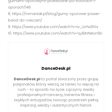
gumami-oporowymi-przewodnik-po-kolorach-i-
oporach/146
https://mmaniak.pl/blog/gumy-oporowe-power-
band-do-cwiczen/
https://www.youtube.com/watch?v=iv_UzYw3lGs
https://www.youtube.com/watch?v=qJ8AYNAon9U
DanceDesk.pl
DanceDesk.pl
to portal stworzony przez grupę
pasjonatów, którzy wierzą, że taniec to więcej niż
ruch – to sposób na życie. Łączymy światy
profesjonalnych tancerzy, trenerów fitness i
zwykłych entuzjastów, tworząc przestrzeń pełną
inspiracji, wiedzy i autentycznych historii.