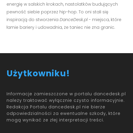
energię w salskich krokach, nastolatków budujących
pewność siebie poprzez hip-hop. To oni stali się
inspiracją do stworzenia
DanceDesk.pl
- miejsca, które
łamie bariery i udowadnia, że taniec nie zna granic.
Użytkowniku!
Informacje zamieszczone w portalu dancedesk.pl
należy traktować wyłącznie czysto informacyjnie.
Redakcja Portalu dancedesk.pl nie bierze
odpowiedzialności za ewentualne szkody, które
mogą wynikać ze złej interpretacji treści.