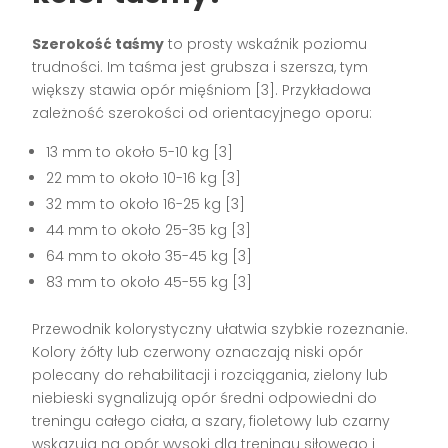
Szerokość taśmy
to prosty wskaźnik poziomu
trudności. Im taśma jest grubsza i szersza, tym
większy stawia opór mięśniom [3]. Przykładowa
zależność szerokości od orientacyjnego oporu:
13 mm to około 5-10 kg [3]
22 mm to około 10-16 kg [3]
32 mm to około 16-25 kg [3]
44 mm to około 25-35 kg [3]
64 mm to około 35-45 kg [3]
83 mm to około 45-55 kg [3]
Przewodnik kolorystyczny ułatwia szybkie rozeznanie.
Kolory żółty lub czerwony oznaczają niski opór
polecany do rehabilitacji i rozciągania, zielony lub
niebieski sygnalizują opór średni odpowiedni do
treningu całego ciała, a szary, fioletowy lub czarny
wskazują na opór wysoki dla treningu siłowego i