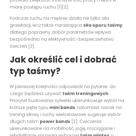
miarę postępu ruchu [1][2].
Podczas ruchu na mięśnie działa nie tylko siła
grawitacji, lecz także narastająca
siła oporu taśmy
,
dlatego poprawny dobór parametrów wpływa
bezpośrednio na efektywność i bezpieczeństwo
ćwiczeń [3].
Jak określić cel i dobrać
typ taśmy?
W pierwszej kolejności odpowiedz na pytanie: do
czego będziesz używać
taśm treningowych
.
Priorytet budowania sylwetki ukierunkowuje wybór na
krótsze pętle typu
mini bands
, natomiast nacisk na
trening siłowy i ruchy wielostawowe sugeruje wybór
długich taśm
power bands
[2]. Ćwiczenia
ukierunkowane na mobilność, jogę, rozciąganie i
rehabilitację sprzyjają wyborowi
taśm pilates
o