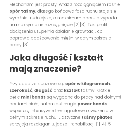
Mechanizm jest prosty. Wraz z rozciągnięciem rośnie
opór taśmy
, dlatego końcowa faza ruchu staje się
wyraźnie trudniejsza, a maksimum oporu przypada
na maksymalne rozciągnięcie [2][3]. Taki profil
obciążenia uzupełnia działanie grawitacji, co
poprawia bodźcowanie mięśni w całym zakresie
pracy [3].
Jaka długość i kształt
mają znaczenie?
Przy doborze kluczowe są:
opór w kilogramach
,
szerokość
,
długość
oraz
kształt
taśmy. Krótkie
pętle
mini bands
są wygodne do pracy nad dolnymi
partiami ciała, natomiast długie
power bands
wspierają intensywne treningi siłowe i ćwiczenia w
pełnym zakresie ruchu. Elastyczne
taśmy pilates
sprzyjają rozciąganiu, jodze i rehabilitacji [1][4][5].