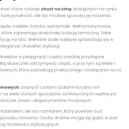
oznać różne rodzaje
chust na zimę
dostępnych na rynku.
ej funkcjonalność, ale też możliwe sposoby jej noszenia.
iepłe, miękkie i bardzo wytrzymałe. Wełna merynosów,
, które zapewniają doskonałą izolację termiczną. Takie
ycję na lata. Wełniane szale najlepiej sprawdzają się w
egancki charakter stylizacji.
łatwiejsze w pielęgnacji i często bardziej przystępne
ą skutecznie zatrzymywać ciepło, a przy tym są lekkie i
tywnych, które potrzebują praktycznego rozwiązania na co
zimowych
, zwanych czasem szalami-kocami. Ich
ić na wiele różnych sposobów, od klasycznych węzłów po
iłośniczek zmian i eksperymentów modowych.
 materiałem, ale też rozmiarem, który powinien być
 sposobu noszenia. Osoby drobne mogą się gubić w zbyt
ej możliwości stylizacyjnych.