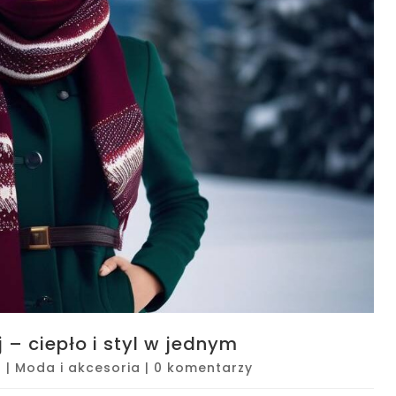
– ciepło i styl w jednym
5
|
Moda i akcesoria
|
0 komentarzy