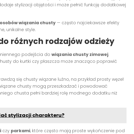
odaje stylizacji objętości i może pełnić funkcję dodatkowej
osobów wiązania chusty
— często najciekawsze efekty
, unikalne style.
do różnych rodzajów odzieży
dmiennego podejścia do
wiązania chusty zimowej
.
usty do kurtki czy płaszcza może znacząco poprawić
rawdzą się chusty wiązane luźno, na przykład prosty węzeł
o zawiązane chusty mogą przeszkadzać i powodować
hniego chusta pełni bardziej rolę modnego dodatku niż
ać stylizacji charakteru?
i
czy
parkami
, które często mają proste wykończenie pod