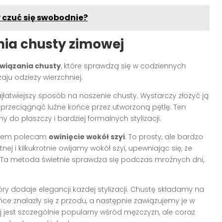
y czuć się swobodnie?
nia chusty zimowej
wiązania chusty
, które sprawdzą się w codziennych
ju odzieży wierzchniej.
ajłatwiejszy sposób na noszenie chusty. Wystarczy złożyć ją
i przeciągnąć luźne końce przez utworzoną pętlę. Ten
y do płaszczy i bardziej formalnych stylizacji.
imnem polecam
owinięcie wokół szyi
. To prosty, ale bardzo
 i kilkukrotnie owijamy wokół szyi, upewniając się, że
. Ta metoda świetnie sprawdza się podczas mroźnych dni,
tóry dodaje elegancji każdej stylizacji. Chustę składamy na
ńce znalazły się z przodu, a następnie zawiązujemy je w
 jest szczególnie popularny wśród mężczyzn, ale coraz