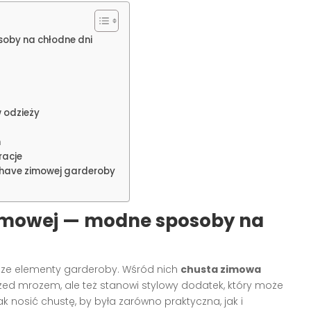
soby na chłodne dni
 odzieży
h
racje
have zimowej garderoby
zimowej — modne sposoby na
jsze elementy garderoby. Wśród nich
chusta zimowa
rzed mrozem, ale też stanowi stylowy dodatek, który może
ak nosić chustę, by była zarówno praktyczna, jak i