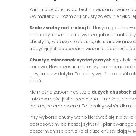
Zanim przejdziemy do technik wiązania, warto p
Od materiału i rozmiaru chusty zależy nie tylko j
Szale z wełny naturalnej
to klasyka gatunku — c
alpak czy kaszmir to najwyższej jakości materiały
chusty są wprawdzie droższe, ale stanowią inwest
tradycyjnych sposobach wiązania, podkreślając el
Chusty z mieszanek syntetycznych
są z kolei 
cenowo. Nowoczesne materiały techniczne potrafi
przyjemne w dotyku. To dobry wybór dla osób ak
dzień.
Nie można zapomnieć też o
dużych chustach 
uniwersalność jest nieoceniona — można je nos
fantazyjne drapowania. To idealny wybór dla m
Przy wyborze chusty warto kierować się nie tylko
dostosowany do naszej sylwetki i planowanego
obszernych szalach, z kolei duże chusty dają więc