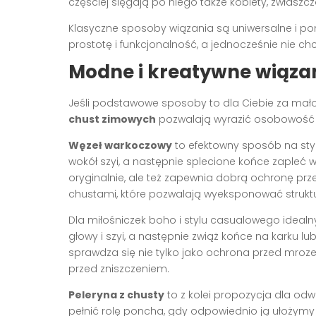
częściej sięgają po niego także kobiety, zwłaszc
Klasyczne sposoby wiązania są uniwersalne i po
prostotę i funkcjonalność, a jednocześnie nie 
Modne i kreatywne wiązan
Jeśli podstawowe sposoby to dla Ciebie za mało
chust zimowych
pozwalają wyrazić osobowość i 
Węzeł warkoczowy
to efektowny sposób na styli
wokół szyi, a następnie splecione końce zapleć w
oryginalnie, ale też zapewnia dobrą ochronę prze
chustami, które pozwalają wyeksponować strukt
Dla miłośniczek boho i stylu casualowego ideal
głowy i szyi, a następnie zwiąż końce na karku l
sprawdza się nie tylko jako ochrona przed mroze
przed zniszczeniem.
Peleryna z chusty
to z kolei propozycja dla od
pełnić rolę poncha, gdy odpowiednio ją ułożymy