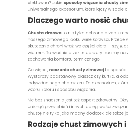
efektowna? Jakie
sposoby wiązania chusty zim
uniwersalnego akcesorium, które łączy w sobie cie
Dlaczego warto nosić ch
Chusta zimowa
to nie tylko ochrona przed zimn
naszego zimowego looku wiele korzyści. Przede
skutecznie chroni wrażliwe części ciała — szyję, d
wiatrem. To właśnie przez te obszary tracimy najw
zachowania komfortu termicznego.
Co więcej,
noszenie chusty zimowej
to sposób 
Wystarczy podstawowy płaszcz czy kurtka, a odp
indywidualnego charakteru. To akcesorium, któ
wzoru, koloru i sposobu wiązania.
Nie bez znaczenia jest też aspekt zdrowotny. 
uniknąć przeziębień i innych dolegliwości zwią
chustę nie tylko jako modny dodatek, ale także 
Rodzaje chust zimowych i 