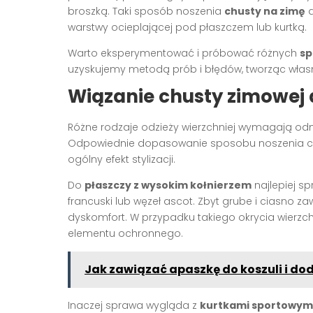
broszką. Taki sposób noszenia
chusty na zimę
d
warstwy ocieplającej pod płaszczem lub kurtką.
Warto eksperymentować i próbować różnych
sp
uzyskujemy metodą prób i błędów, tworząc własne
Wiązanie chusty zimowej 
Różne rodzaje odzieży wierzchniej wymagają o
Odpowiednie dopasowanie sposobu noszenia ch
ogólny efekt stylizacji.
Do
płaszczy z wysokim kołnierzem
najlepiej sp
francuski lub węzeł ascot. Zbyt grube i ciasn
dyskomfort. W przypadku takiego okrycia wierzc
elementu ochronnego.
Jak zawiązać apaszkę do koszuli i dod
Inaczej sprawa wygląda z
kurtkami sportowym