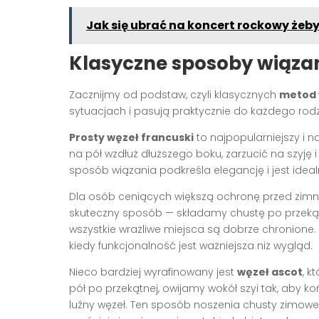
Jak się ubrać na koncert rockowy żeb
Klasyczne sposoby wiąza
Zacznijmy od podstaw, czyli klasycznych
metod 
sytuacjach i pasują praktycznie do każdego rodza
Prosty węzeł francuski
to najpopularniejszy i n
na pół wzdłuż dłuższego boku, zarzucić na szyję 
sposób wiązania podkreśla elegancję i jest idealn
Dla osób ceniących większą ochronę przed z
skuteczny sposób — składamy chustę po przekątnej
wszystkie wrażliwe miejsca są dobrze chronione
kiedy funkcjonalność jest ważniejsza niż wygląd.
Nieco bardziej wyrafinowany jest
węzeł ascot
, k
pół po przekątnej, owijamy wokół szyi tak, aby ko
luźny węzeł. Ten sposób noszenia chusty zimowej