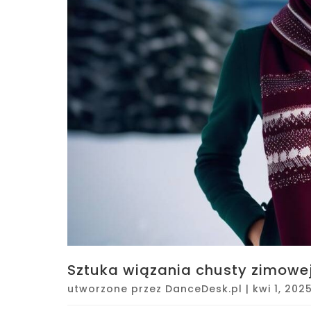
Sztuka wiązania chusty zimowej 
utworzone przez
DanceDesk.pl
|
kwi 1, 202