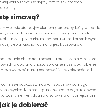
owej
warto znać? Odkryjmy razem sekrety tego
pło i styl.
ustę zimową?
em — to wielofunkcyjny element garderoby, który wnosi do
 wszystkim, odpowiednio dobrana i zawiązana chusta
ekolt i uszy — przed niskimi temperaturami i przenikliwym
ięcej ciepła, więc ich ochrona jest kluczowa dla
na dodanie charakteru nawet najprostszym stylizacjom.
owiednio dobrana chusta sprawi, że nasz look nabierze
re może wyrażać naszą osobowość — w zależności od
Okrywanie szyi podczas zimowych spacerów pomaga
zanych z wychłodzeniem organizmu. Warto więc traktować
jako ważny element dbania o zdrowie w chłodniejsze dni.
jak je dobierać