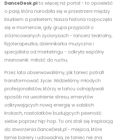
DanceDesk.pl
to więcej niż portal - to opowieść
o pasji, która narodziła się w przestrzeni między
biurkiem a parkietem. Nasza historia rozpoczęła
się w momencie, gdy grupa przyjaciół o
zróżnicowanych życiorysach - tancerz teatralny,
fizjoterapeutka, dziennikarka muzyczna i
specjalista od marketingu - odkryła wspólny
mianownik: miłość do ruchu.
Przez lata obserwowaliśmy, jak taniec potrafi
transformować życie. Widzieliśmy młodych
profesjonalistów, którzy w tańcu odnajdywali
sposób na uwolnienie stresu, emerytów
odkrywających nową energię w salskich
krokach, nastolatków budujących pewność
siebie poprzez hip-hop. To oni stali się inspiracją
do stworzenia
DanceDesk.pl
- miejsca, które
łamie bariery i udowadnia, że taniec nie zna