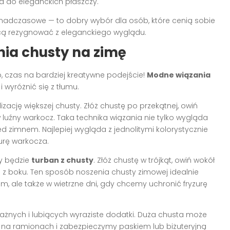
za do eleganckich płaszczy.
nadczasowe — to dobry wybór dla osób, które cenią sobie
chcą rezygnować z eleganckiego wyglądu.
ia chusty na zimę
, czas na bardziej kreatywne podejście!
Modne wiązania
wyróżnić się z tłumu.
zację większej chusty. Złóż chustę po przekątnej, owiń
 luźny warkocz. Taka technika wiązania nie tylko wygląda
d zimnem. Najlepiej wygląda z jednolitymi kolorystycznie
urę warkocza.
ny będzie
turban z chusty
. Złóż chustę w trójkąt, owiń wokół
ub z boku. Ten sposób noszenia chusty zimowej idealnie
m, ale także w wietrzne dni, gdy chcemy uchronić fryzurę
ważnych i lubiących wyraziste dodatki. Duża chusta może
 na ramionach i zabezpieczymy paskiem lub biżuteryjną