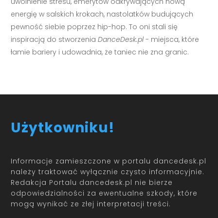
uwolnienie stresu, emerytów odkrywających nową
energię w salskich krokach, nastolatków budujących
pewność siebie poprzez hip-hop. To oni stali się
inspiracją do stworzenia
DanceDesk.pl
- miejsca, które
łamie bariery i udowadnia, że taniec nie zna granic.
Użytkowniku!
Informacje zamieszczone w portalu dancedesk.pl
należy traktować wyłącznie czysto informacyjnie.
Redakcja Portalu dancedesk.pl nie bierze
odpowiedzialności za ewentualne szkody, które
mogą wynikać ze złej interpretacji treści.