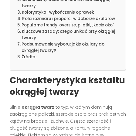
twarzy
Kolorystyka i wykończenie oprawek
Rola rozmiaru i proporcji w doborze okularów
Popularne trendy: oversize, pilotki, „kocie oko”
Kluczowe zasady: czego unikać przy okrągłej
twarzy
Podsumowanie wyboru: jakie okulary do
okrągłej twarzy?
Źródła:
Charakterystyka kształtu
okrągłej twarzy
Silnie
okrągła twarz
to typ, w którym dominują
zaokrąglone policzki, szerokie czoło oraz brak ostrych
kątów na brodzie i żuchwie. Często szerokość i
długość twarzy są zbliżone, a kontury łagodne i
miękkie. Efektem są wyraziste, delikatne rysy