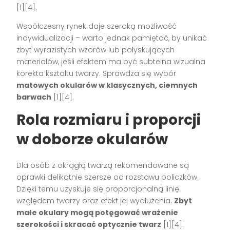
[1][4]
.
Współczesny rynek daje szeroką możliwość
indywidualizacji – warto jednak pamiętać, by unikać
zbyt wyrazistych wzorów lub połyskujących
materiałów, jeśli efektem ma być subtelna wizualna
korekta kształtu twarzy. Sprawdza się wybór
matowych okularów w klasycznych, ciemnych
barwach
[1][4]
.
Rola rozmiaru i proporcji
w doborze okularów
Dla osób z okrągłą twarzą rekomendowane są
oprawki delikatnie szersze od rozstawu policzków.
Dzięki temu uzyskuje się proporcjonalną linię
względem twarzy oraz efekt jej wydłużenia.
Zbyt
małe okulary mogą potęgować wrażenie
szerokości i skracać optycznie twarz
[1][4]
.