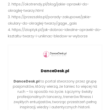
https://okotrendy.pl/blog/jakie-oprawki-do-
okraglej-twarzy.html
https://przezszkla.pl/porady-zakupowe/jakie-
okulary-do-okraglej-twarzy/gqge_gais
https://izioptyk.pl/jak-dobrac-idealne-oprawki-do-
ksztaltu-twarzy-i-uniknac-bledow-w-wyborze
DanceDesk.pl
DanceDesk.pl
to portal stworzony przez grupę
pasjonatów, którzy wierzą, że taniec to więcej niż
ruch – to sposób na życie. Łączymy światy
profesjonalnych tancerzy, trenerów fitness i
zwykłych entuzjastów, tworząc przestrzeń pełną
inspiracji, wiedzy i autentycznych historii.