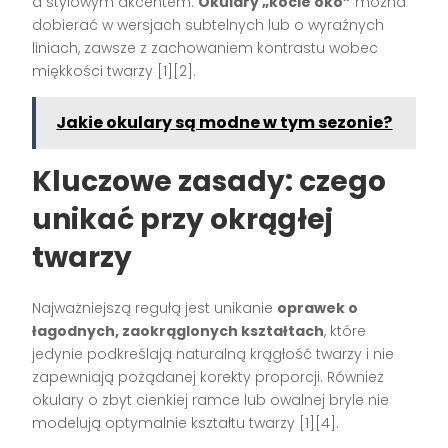
a stylowym akcentem.
Okulary „kocie oko”
można
dobierać w wersjach subtelnych lub o wyraźnych
liniach, zawsze z zachowaniem kontrastu wobec
miękkości twarzy
[1][2]
.
Jakie okulary są modne w tym sezonie?
Kluczowe zasady: czego
unikać przy okrągłej
twarzy
Najważniejszą regułą jest unikanie
oprawek o
łagodnych, zaokrąglonych kształtach
, które
jedynie podkreślają naturalną krągłość twarzy i nie
zapewniają pożądanej korekty proporcji. Również
okulary o zbyt cienkiej ramce lub owalnej bryle nie
modelują optymalnie kształtu twarzy
[1][4]
.