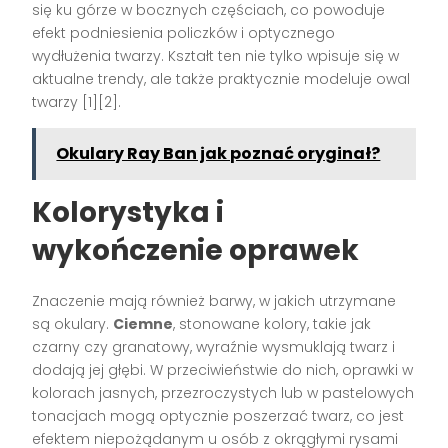
się ku górze w bocznych częściach, co powoduje
efekt podniesienia policzków i optycznego
wydłużenia twarzy. Kształt ten nie tylko wpisuje się w
aktualne trendy, ale także praktycznie modeluje owal
twarzy
[1][2]
.
Okulary Ray Ban jak poznać oryginał?
Kolorystyka i
wykończenie oprawek
Znaczenie mają również barwy, w jakich utrzymane
są okulary.
Ciemne
, stonowane kolory, takie jak
czarny czy granatowy, wyraźnie wysmuklają twarz i
dodają jej głębi. W przeciwieństwie do nich, oprawki w
kolorach jasnych, przezroczystych lub w pastelowych
tonacjach mogą optycznie poszerzać twarz, co jest
efektem niepożądanym u osób z okrągłymi rysami