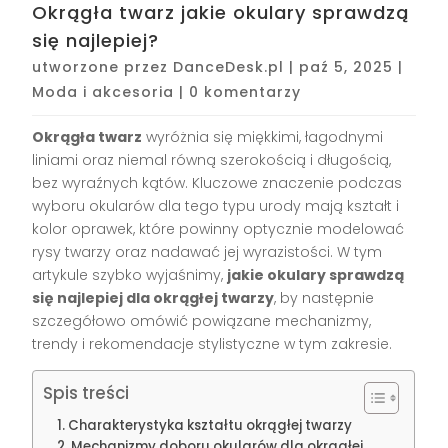
Okrągła twarz jakie okulary sprawdzą
się najlepiej?
utworzone przez
DanceDesk.pl
|
paź 5, 2025
|
Moda i akcesoria
|
0 komentarzy
Okrągła twarz
wyróżnia się miękkimi, łagodnymi
liniami oraz niemal równą szerokością i długością,
bez wyraźnych kątów. Kluczowe znaczenie podczas
wyboru okularów dla tego typu urody mają kształt i
kolor oprawek, które powinny optycznie modelować
rysy twarzy oraz nadawać jej wyrazistości. W tym
artykule szybko wyjaśnimy,
jakie okulary sprawdzą
się najlepiej dla okrągłej twarzy
, by następnie
szczegółowo omówić powiązane mechanizmy,
trendy i rekomendacje stylistyczne w tym zakresie.
Spis treści
Charakterystyka kształtu okrągłej twarzy
Mechanizmy doboru okularów dla okrągłej