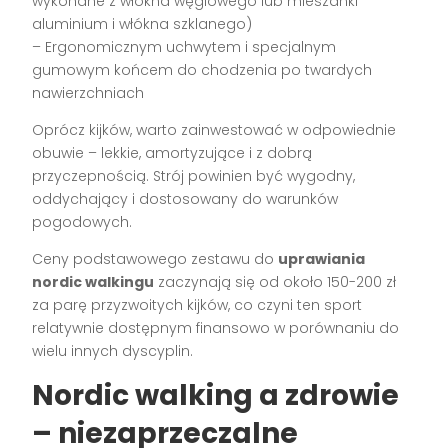
wykonane z włókna węglowego lub mieszanki
aluminium i włókna szklanego)
– Ergonomicznym uchwytem i specjalnym
gumowym końcem do chodzenia po twardych
nawierzchniach
Oprócz kijków, warto zainwestować w odpowiednie
obuwie – lekkie, amortyzujące i z dobrą
przyczepnością. Strój powinien być wygodny,
oddychający i dostosowany do warunków
pogodowych.
Ceny podstawowego zestawu do
uprawiania
nordic walkingu
zaczynają się od około 150-200 zł
za parę przyzwoitych kijków, co czyni ten sport
relatywnie dostępnym finansowo w porównaniu do
wielu innych dyscyplin.
Nordic walking a zdrowie
– niezaprzeczalne