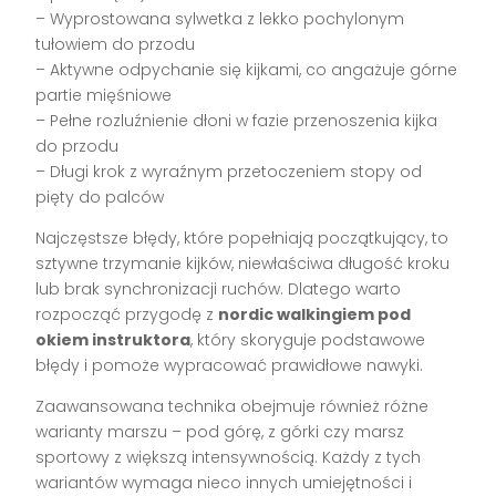
– Wyprostowana sylwetka z lekko pochylonym
tułowiem do przodu
– Aktywne odpychanie się kijkami, co angażuje górne
partie mięśniowe
– Pełne rozluźnienie dłoni w fazie przenoszenia kijka
do przodu
– Długi krok z wyraźnym przetoczeniem stopy od
pięty do palców
Najczęstsze błędy, które popełniają początkujący, to
sztywne trzymanie kijków, niewłaściwa długość kroku
lub brak synchronizacji ruchów. Dlatego warto
rozpocząć przygodę z
nordic walkingiem pod
okiem instruktora
, który skoryguje podstawowe
błędy i pomoże wypracować prawidłowe nawyki.
Zaawansowana technika obejmuje również różne
warianty marszu – pod górę, z górki czy marsz
sportowy z większą intensywnością. Każdy z tych
wariantów wymaga nieco innych umiejętności i