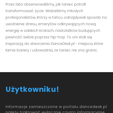
Przez lata obserwowaliśmy, jak taniec potrafi
transformować życie. Widzieliśmy młodych
profesjonalistów, którzy w tańcu odnajdywali sposób na
uwolnienie stresu, emerytów odkrywających nową
energię w salskich krokach, nastolatków budujących
pewność siebie poprzez hip-hop. To oni stali się
inspiracją do stworzenia
DanceDesk.pl
- miejsca, które
łamie bariery i udowadnia, że taniec nie zna granic.
Użytkowniku!
Informacje zamieszczone w portalu dancedesk.pl
należy traktować wyłącznie czysto informacyjnie.