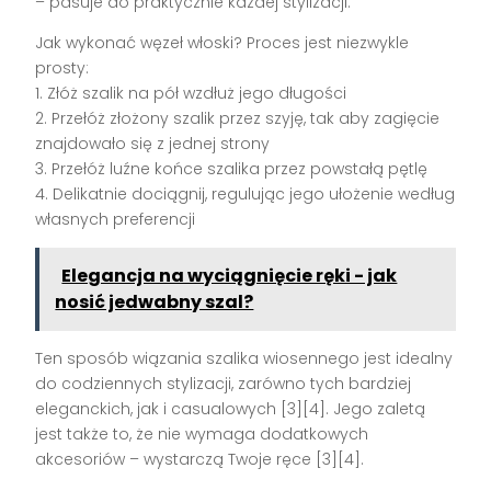
– pasuje do praktycznie każdej stylizacji.
Jak wykonać węzeł włoski? Proces jest niezwykle
prosty:
1. Złóż szalik na pół wzdłuż jego długości
2. Przełóż złożony szalik przez szyję, tak aby zagięcie
znajdowało się z jednej strony
3. Przełóż luźne końce szalika przez powstałą pętlę
4. Delikatnie dociągnij, regulując jego ułożenie według
własnych preferencji
Elegancja na wyciągnięcie ręki - jak
nosić jedwabny szal?
Ten sposób wiązania szalika wiosennego jest idealny
do codziennych stylizacji, zarówno tych bardziej
eleganckich, jak i casualowych [3][4]. Jego zaletą
jest także to, że nie wymaga dodatkowych
akcesoriów – wystarczą Twoje ręce [3][4].