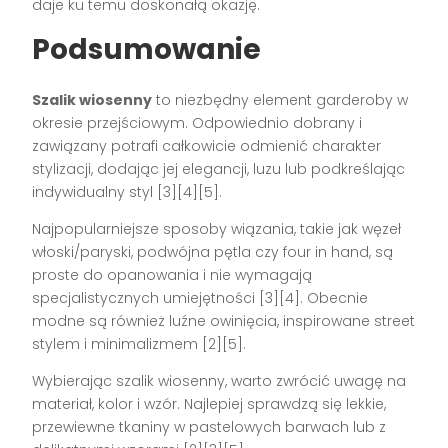
daje ku temu doskonałą okazję.
Podsumowanie
Szalik wiosenny
to niezbędny element garderoby w
okresie przejściowym. Odpowiednio dobrany i
zawiązany potrafi całkowicie odmienić charakter
stylizacji, dodając jej elegancji, luzu lub podkreślając
indywidualny styl [3][4][5].
Najpopularniejsze sposoby wiązania, takie jak węzeł
włoski/paryski, podwójna pętla czy four in hand, są
proste do opanowania i nie wymagają
specjalistycznych umiejętności [3][4]. Obecnie
modne są również luźne owinięcia, inspirowane street
stylem i minimalizmem [2][5].
Wybierając szalik wiosenny, warto zwrócić uwagę na
materiał, kolor i wzór. Najlepiej sprawdzą się lekkie,
przewiewne tkaniny w pastelowych barwach lub z