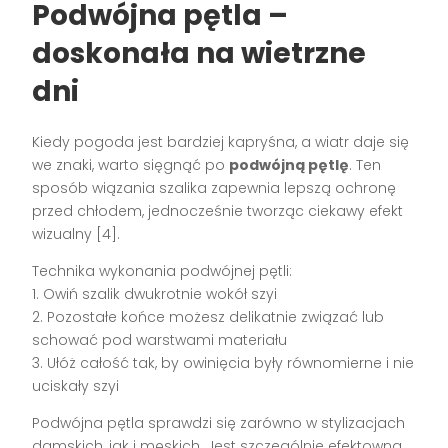
Podwójna pętla –
doskonała na wietrzne
dni
Kiedy pogoda jest bardziej kapryśna, a wiatr daje się
we znaki, warto sięgnąć po
podwójną pętlę
. Ten
sposób wiązania szalika zapewnia lepszą ochronę
przed chłodem, jednocześnie tworząc ciekawy efekt
wizualny [4].
Technika wykonania podwójnej pętli:
1. Owiń szalik dwukrotnie wokół szyi
2. Pozostałe końce możesz delikatnie związać lub
schować pod warstwami materiału
3. Ułóż całość tak, by owinięcia były równomierne i nie
uciskały szyi
Podwójna pętla sprawdzi się zarówno w stylizacjach
damskich, jak i męskich. Jest szczególnie efektowna,