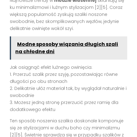
Najnowsze trendy w
modzie wiosennej
skłaniają się
ku minimalizmowi i luźnym stylizacjom [2][5]. Coraz
większą popularność zyskują szaliki noszone
swobodnie, bez skomplikowanych węzłów, jedynie
delikatnie owinięte wokół szyi.
Modne sposoby wiązania długich szali
na chłodne dni
Jak osiągnąć efekt luźnego owinięcia:
1. Przerzuć szalik przez szyję, pozostawiając równe
długości po obu stronach
2. Delikatnie ułóż materiał tak, by wyglądał naturalnie i
swobodnie
3. Możesz jedną stronę przerzucić przez ramię dla
dodatkowego efektu
Ten sposób noszenia szalika doskonale komponuje
się ze stylizacjami w duchu boho czy minimalizmu
[2][5]. Świetnie sprawdza się w przypadku szalików z