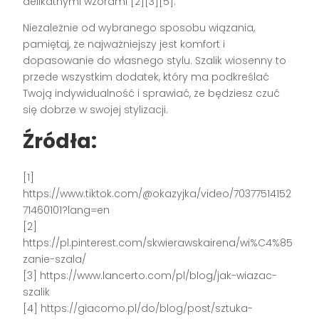
delikatnymi wzorami [2][3][5].
Niezależnie od wybranego sposobu wiązania,
pamiętaj, że najważniejszy jest komfort i
dopasowanie do własnego stylu. Szalik wiosenny to
przede wszystkim dodatek, który ma podkreślać
Twoją indywidualność i sprawiać, że będziesz czuć
się dobrze w swojej stylizacji.
Źródła:
[1]
https://www.tiktok.com/@okazyjka/video/70377514152
71460101?lang=en
[2]
https://pl.pinterest.com/skwierawskairena/wi%C4%85
zanie-szala/
[3] https://www.lancerto.com/pl/blog/jak-wiazac-
szalik
[4] https://giacomo.pl/do/blog/post/sztuka-