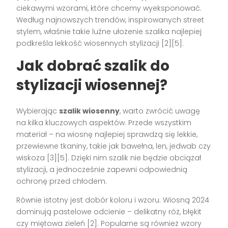
ciekawymi wzorami, które chcemy wyeksponować.
Według najnowszych trendów, inspirowanych street
stylem, właśnie takie luźne ułożenie szalika najlepiej
podkreśla lekkość wiosennych stylizacji [2][5].
Jak dobrać szalik do
stylizacji wiosennej?
Wybierając
szalik wiosenny
, warto zwrócić uwagę
na kilka kluczowych aspektów. Przede wszystkim
materiał – na wiosnę najlepiej sprawdzą się lekkie,
przewiewne tkaniny, takie jak bawełna, len, jedwab czy
wiskoza [3][5]. Dzięki nim szalik nie będzie obciążał
stylizacji, a jednocześnie zapewni odpowiednią
ochronę przed chłodem.
Równie istotny jest dobór koloru i wzoru. Wiosną 2024
dominują pastelowe odcienie – delikatny róż, błękit
czy miętowa zieleń [2]. Popularne są również wzory