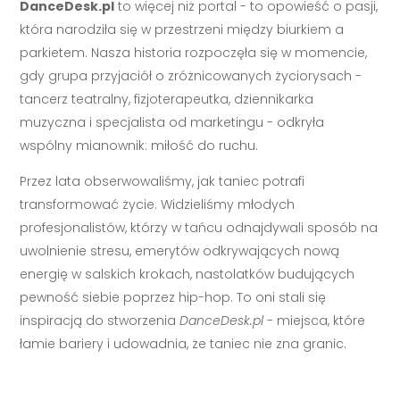
DanceDesk.pl
to więcej niż portal - to opowieść o pasji,
która narodziła się w przestrzeni między biurkiem a
parkietem. Nasza historia rozpoczęła się w momencie,
gdy grupa przyjaciół o zróżnicowanych życiorysach -
tancerz teatralny, fizjoterapeutka, dziennikarka
muzyczna i specjalista od marketingu - odkryła
wspólny mianownik: miłość do ruchu.
Przez lata obserwowaliśmy, jak taniec potrafi
transformować życie. Widzieliśmy młodych
profesjonalistów, którzy w tańcu odnajdywali sposób na
uwolnienie stresu, emerytów odkrywających nową
energię w salskich krokach, nastolatków budujących
pewność siebie poprzez hip-hop. To oni stali się
inspiracją do stworzenia
DanceDesk.pl
- miejsca, które
łamie bariery i udowadnia, że taniec nie zna granic.