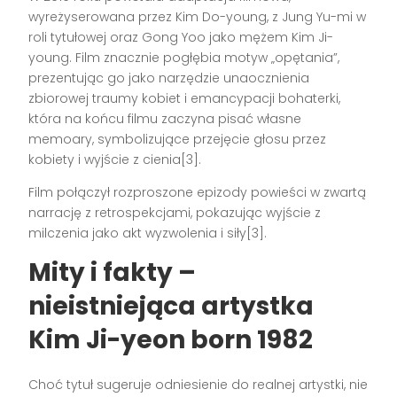
wyreżyserowana przez Kim Do-young, z Jung Yu-mi w
roli tytułowej oraz Gong Yoo jako mężem Kim Ji-
young. Film znacznie pogłębia motyw „opętania”,
prezentując go jako narzędzie unaocznienia
zbiorowej traumy kobiet i emancypacji bohaterki,
która na końcu filmu zaczyna pisać własne
memoary, symbolizujące przejęcie głosu przez
kobiety i wyjście z cienia[3].
Film połączył rozproszone epizody powieści w zwartą
narrację z retrospekcjami, pokazując wyjście z
milczenia jako akt wyzwolenia i siły[3].
Mity i fakty –
nieistniejąca artystka
Kim Ji-yeon born 1982
Choć tytuł sugeruje odniesienie do realnej artystki, nie