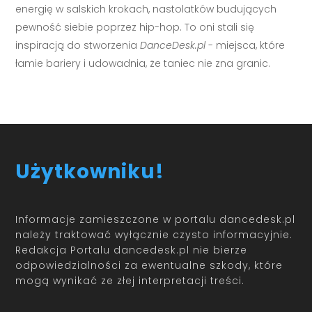
energię w salskich krokach, nastolatków budujących
pewność siebie poprzez hip-hop. To oni stali się
inspiracją do stworzenia
DanceDesk.pl
- miejsca, które
łamie bariery i udowadnia, że taniec nie zna granic.
Użytkowniku!
Informacje zamieszczone w portalu dancedesk.pl
należy traktować wyłącznie czysto informacyjnie.
Redakcja Portalu dancedesk.pl nie bierze
odpowiedzialności za ewentualne szkody, które
mogą wynikać ze złej interpretacji treści.