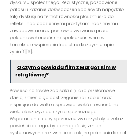
dyskursu społecznego. Realistyczne, pozbawione
patosu ukazanie doświadczeń kobiecych napędziło
falę dyskusji na temat równości płci, zmusiło do
refleksji nad codziennymi praktykami rodzinnymi i
zawodowymi oraz postawiło wyzwania przed
południowokoreańskim społeczeństwem w
kontekście wspierania kobiet na każdym etapie
życia[1][3].
O czym opowiada film z Margot Kim w
roli głównej?
Powieść na trwałe zapisała się jako przełomowe
dzieło, zmieniając postrzeganie roli kobiet oraz
inspirując do walki o sprawiedliwość i równość na
wielu płaszczyznach życia społecznego.
Wspomniane ruchy społeczne wykorzystały przekaz
powieści do tego, by domagać się zmian
systemowych oraz wspierać kolejne pokolenia kobiet