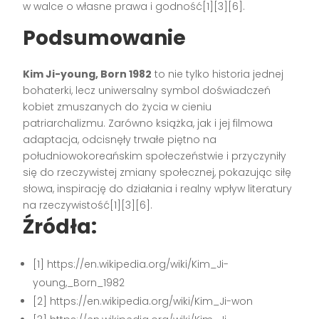
w walce o własne prawa i godność[1][3][6].
Podsumowanie
Kim Ji-young, Born 1982
to nie tylko historia jednej
bohaterki, lecz uniwersalny symbol doświadczeń
kobiet zmuszanych do życia w cieniu
patriarchalizmu. Zarówno książka, jak i jej filmowa
adaptacja, odcisnęły trwałe piętno na
południowokoreańskim społeczeństwie i przyczyniły
się do rzeczywistej zmiany społecznej, pokazując siłę
słowa, inspirację do działania i realny wpływ literatury
na rzeczywistość[1][3][6].
Źródła:
[1] https://en.wikipedia.org/wiki/Kim_Ji-
young,_Born_1982
[2] https://en.wikipedia.org/wiki/Kim_Ji-won