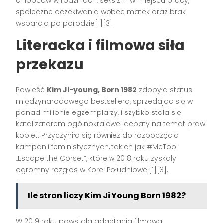
chłopców w rodzinach, seksizm w miejscu pracy,
społeczne oczekiwania wobec matek oraz brak
wsparcia po porodzie[1][3].
Literacka i filmowa siła
przekazu
Powieść
Kim Ji-young, Born 1982
zdobyła status
międzynarodowego bestsellera, sprzedając się w
ponad milionie egzemplarzy, i szybko stała się
katalizatorem ogólnokrajowej debaty na temat praw
kobiet. Przyczyniła się również do rozpoczęcia
kampanii feministycznych, takich jak #MeToo i
„Escape the Corset”, które w 2018 roku zyskały
ogromny rozgłos w Korei Południowej[1][3].
Ile stron liczy Kim Ji Young Born 1982?
W 2019 roku powstała adaptacja filmowa,