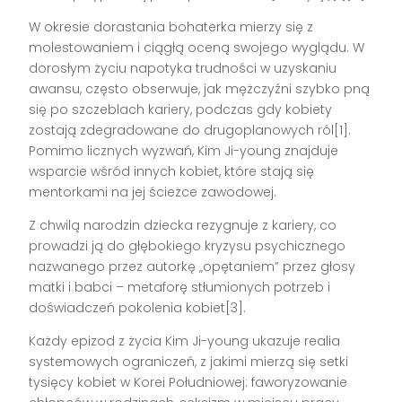
W okresie dorastania bohaterka mierzy się z
molestowaniem i ciągłą oceną swojego wyglądu. W
dorosłym życiu napotyka trudności w uzyskaniu
awansu, często obserwuje, jak mężczyźni szybko pną
się po szczeblach kariery, podczas gdy kobiety
zostają zdegradowane do drugoplanowych ról[1].
Pomimo licznych wyzwań, Kim Ji-young znajduje
wsparcie wśród innych kobiet, które stają się
mentorkami na jej ścieżce zawodowej.
Z chwilą narodzin dziecka rezygnuje z kariery, co
prowadzi ją do głębokiego kryzysu psychicznego
nazwanego przez autorkę „opętaniem” przez głosy
matki i babci – metaforę stłumionych potrzeb i
doświadczeń pokolenia kobiet[3].
Każdy epizod z życia Kim Ji-young ukazuje realia
systemowych ograniczeń, z jakimi mierzą się setki
tysięcy kobiet w Korei Południowej: faworyzowanie