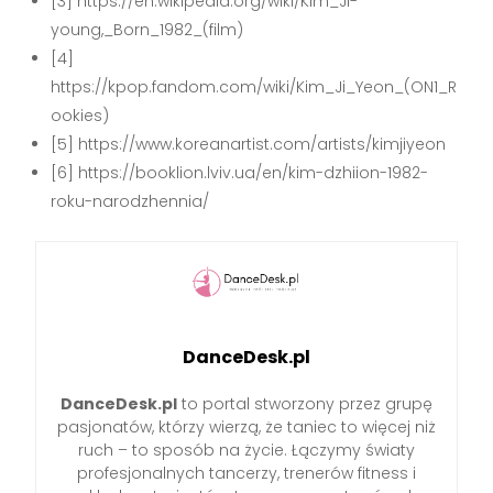
[3] https://en.wikipedia.org/wiki/Kim_Ji-
young,_Born_1982_(film)
[4]
https://kpop.fandom.com/wiki/Kim_Ji_Yeon_(ON1_R
ookies)
[5] https://www.koreanartist.com/artists/kimjiyeon
[6] https://booklion.lviv.ua/en/kim-dzhiion-1982-
roku-narodzhennia/
DanceDesk.pl
DanceDesk.pl
to portal stworzony przez grupę
pasjonatów, którzy wierzą, że taniec to więcej niż
ruch – to sposób na życie. Łączymy światy
profesjonalnych tancerzy, trenerów fitness i