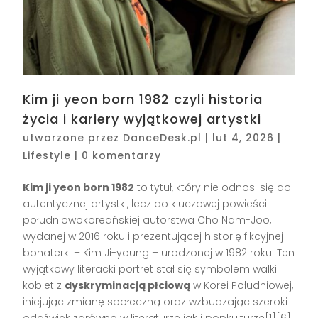
Kim ji yeon born 1982 czyli historia
życia i kariery wyjątkowej artystki
utworzone przez
DanceDesk.pl
|
lut 4, 2026
|
Lifestyle
|
0 komentarzy
Kim ji yeon born 1982
to tytuł, który nie odnosi się do
autentycznej artystki, lecz do kluczowej powieści
południowokoreańskiej autorstwa Cho Nam-Joo,
wydanej w 2016 roku i prezentującej historię fikcyjnej
bohaterki – Kim Ji-young – urodzonej w 1982 roku. Ten
wyjątkowy literacki portret stał się symbolem walki
kobiet z
dyskryminacją płciową
w Korei Południowej,
inicjując zmianę społeczną oraz wzbudzając szeroki