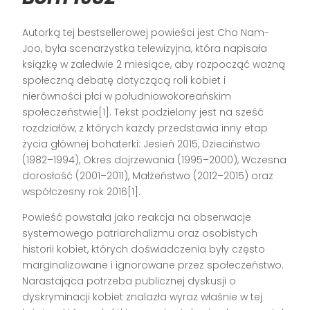
Autorką tej bestsellerowej powieści jest Cho Nam-
Joo, była scenarzystka telewizyjna, która napisała
książkę w zaledwie 2 miesiące, aby rozpocząć ważną
społeczną debatę dotyczącą roli kobiet i
nierówności płci w południowokoreańskim
społeczeństwie[1]. Tekst podzielony jest na sześć
rozdziałów, z których każdy przedstawia inny etap
życia głównej bohaterki: Jesień 2015, Dzieciństwo
(1982–1994), Okres dojrzewania (1995–2000), Wczesna
dorosłość (2001–2011), Małżeństwo (2012–2015) oraz
współczesny rok 2016[1].
Powieść powstała jako reakcja na obserwacje
systemowego patriarchalizmu oraz osobistych
historii kobiet, których doświadczenia były często
marginalizowane i ignorowane przez społeczeństwo.
Narastająca potrzeba publicznej dyskusji o
dyskryminacji kobiet znalazła wyraz właśnie w tej