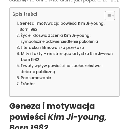
oddźwięk zarówno w literaturze jak i popkulturze[1][6].
Spis treści
Geneza i motywacja powieści Kim Ji-young,
Born 1982
Życie i doświadczenia Kim Ji-young:
symboliczne odzwierciedlenie pokolenia
Literacka i filmowa siła przekazu
Mity i fakty – nieistniejąca artystka Kim Ji-yeon
born 1982
Trwały wpływ powieści na społeczeństwo i
debatę publiczną
Podsumowanie
Źródła:
Geneza i motywacja
powieści
Kim Ji-young,
Born 1982