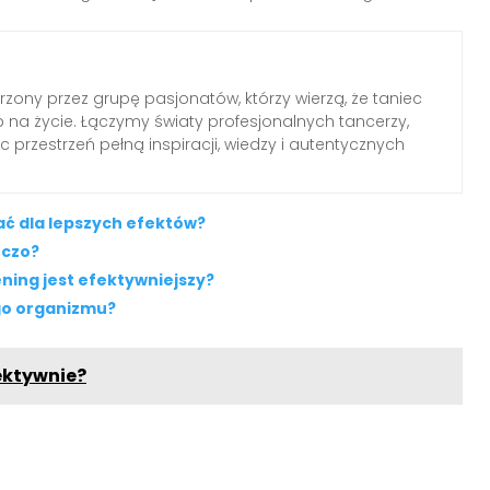
rzony przez grupę pasjonatów, którzy wierzą, że taniec
b na życie. Łączymy światy profesjonalnych tancerzy,
c przestrzeń pełną inspiracji, wiedzy i autentycznych
ać dla lepszych efektów?
zczo?
ening jest efektywniejszy?
ego organizmu?
fektywnie?