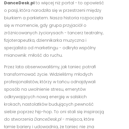
DanceDesk.pl
to więcej niż portal - to opowieść
o pasji, która narodziła się w przestrzeni między
biurkiem a parkietem. Nasza historia rozpoczęła
się w momencie, gdy grupa przyjaciół o
zróżnicowanych życiorysach - tancerz teatralny,
fizjoterapeutka, dziennikarka muzyczna i
specjalista od marketingu - odkryła wspólny
mianownik: miłość do ruchu.
Przez lata obserwowaliśmy, jak taniec potrafi
transformować życie. Widzieliśmy młodych
profesjonalistów, którzy w tańcu odnajdywali
sposób na uwolnienie stresu, emerytów
odkrywających nową energię w salskich
krokach, nastolatków budujących pewność
siebie poprzez hip-hop. To oni stali się inspiracją
do stworzenia
DanceDesk.pl
- miejsca, które
łamie bariery i udowadnia, że taniec nie zna