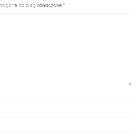
agane pola są oznaczone
*