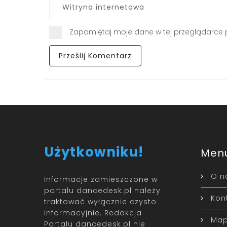
Zapamiętaj moje dane w tej przeglądarce 
Użytkowniku!
Men
O n
Informacje zamieszczone w
portalu dancedesk.pl należy
Kon
traktować wyłącznie czysto
informacyjnie. Redakcja
Map
Portalu dancedesk.pl nie