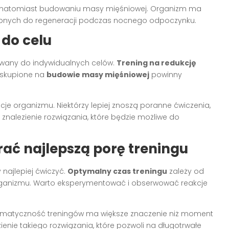
ją natomiast budowaniu masy mięśniowej. Organizm ma
ebnych do regeneracji podczas nocnego odpoczynku.
 do celu
wany do indywidualnych celów.
Trening na redukcję
y skupione na
budowie masy mięśniowej
powinny
ncje organizmu. Niektórzy lepiej znoszą poranne ćwiczenia,
 znalezienie rozwiązania, które będzie możliwe do
ać najlepszą porę treningu
 najlepiej ćwiczyć.
Optymalny czas treningu
zależy od
i organizmu. Warto eksperymentować i obserwować reakcje
stematyczność treningów ma większe znaczenie niż moment
enie takiego rozwiązania, które pozwoli na długotrwałe