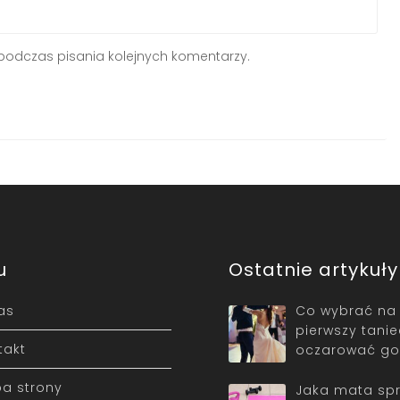
podczas pisania kolejnych komentarzy.
u
Ostatnie artykuły
as
Co wybrać na
pierwszy tani
takt
oczarować go
a strony
Jaka mata sp