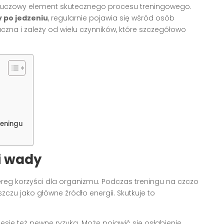
luczowy element skutecznego procesu treningowego.
y po jedzeniu
, regularnie pojawia się wśród osób
zna i zależy od wielu czynników, które szczegółowo
reningu
 i wady
eg korzyści dla organizmu. Podczas treningu na czczo
zu jako główne źródło energii. Skutkuje to
sie też pewne ryzyka. Może pojawić się osłabienie,