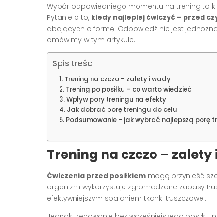
Wybór odpowiedniego momentu na trening to k
Pytanie o to,
kiedy najlepiej ćwiczyć – przed cz
dbających o formę. Odpowiedź nie jest jednoznac
omówimy w tym artykule.
Spis treści
Trening na czczo – zalety i wady
Trening po posiłku – co warto wiedzieć
Wpływ pory treningu na efekty
Jak dobrać porę treningu do celu
Podsumowanie – jak wybrać najlepszą porę t
Trening na czczo – zalety
Ćwiczenia przed posiłkiem
mogą przynieść szer
organizm wykorzystuje zgromadzone zapasy tłuszc
efektywniejszym spalaniem tkanki tłuszczowej.
Jednak trenowanie bez wcześniejszego posiłku nie