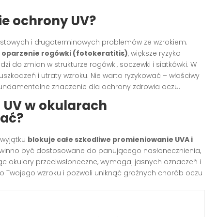
nie ochrony UV?
iastowych i długoterminowych problemów ze wzrokiem.
.
oparzenie rogówki (fotokeratitis)
, większe ryzyko
dzi do zmian w strukturze rogówki, soczewki i siatkówki. W
szkodzeń i utraty wzroku. Nie warto ryzykować – właściwy
ndamentalne znaczenie dla ochrony zdrowia oczu.
r UV w okularach
rać?
z wyjątku
blokuje całe szkodliwe promieniowanie UVA i
inno być dostosowane do panującego nasłonecznienia,
ąc okulary przeciwsłoneczne, wymagaj jasnych oznaczeń i
wo Twojego wzroku i pozwoli uniknąć groźnych chorób oczu