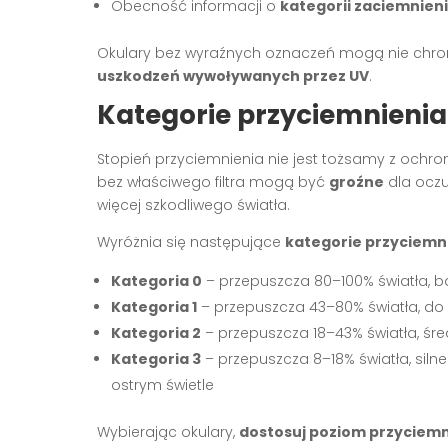
Obecność informacji o
kategorii zaciemnien
Okulary bez wyraźnych oznaczeń mogą nie chro
uszkodzeń wywoływanych przez UV
.
Kategorie przyciemnieni
Stopień przyciemnienia nie jest tożsamy z ochr
bez właściwego filtra mogą być
groźne
dla oczu
więcej szkodliwego światła.
Wyróżnia się następujące
kategorie przyciemn
Kategoria 0
– przepuszcza 80–100% światła, b
Kategoria 1
– przepuszcza 43–80% światła, do
Kategoria 2
– przepuszcza 18–43% światła, śre
Kategoria 3
– przepuszcza 8–18% światła, siln
ostrym świetle
Wybierając okulary,
dostosuj poziom przyciem