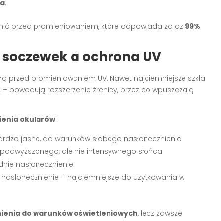
ia
.
nić przed promieniowaniem, które odpowiada za aż
99%
a soczewek a ochrona UV
oną przed promieniowaniem UV. Nawet najciemniejsze szkła
 – powodują rozszerzenie źrenicy, przez co wpuszczają
ienia okularów
:
ardzo jasne, do warunków słabego nasłonecznienia
 podwyższonego, ale nie intensywnego słońca
dnie nasłonecznienie
e nasłonecznienie – najciemniejsze do użytkowania w
nienia do warunków oświetleniowych
, lecz zawsze