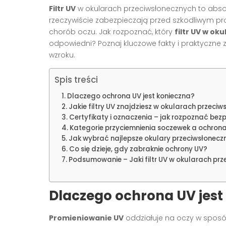
Filtr UV
w okularach przeciwsłonecznych to absol
rzeczywiście zabezpieczają przed szkodliwym 
chorób oczu. Jak rozpoznać, który
filtr UV w o
odpowiedni? Poznaj kluczowe fakty i praktyczne
wzroku.
Spis treści
Dlaczego ochrona UV jest konieczna?
Jakie filtry UV znajdziesz w okularach przeci
Certyfikaty i oznaczenia – jak rozpoznać bez
Kategorie przyciemnienia soczewek a ochron
Jak wybrać najlepsze okulary przeciwsłoneczn
Co się dzieje, gdy zabraknie ochrony UV?
Podsumowanie – Jaki filtr UV w okularach pr
Dlaczego ochrona UV jest
Promieniowanie UV
oddziałuje na oczy w sposó