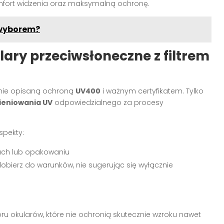
komfort widzenia oraz maksymalną ochronę.
 wyborem?
ary przeciwsłoneczne z filtrem
nie opisaną ochroną
UV400
i ważnym certyfikatem. Tylko
ieniowania UV
odpowiedzialnego za procesy
spekty:
ch lub opakowaniu
dobierz do warunków, nie sugerując się wyłącznie
u okularów, które nie ochronią skutecznie wzroku nawet