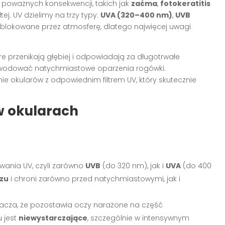
poważnych konsekwencji, takich jak
zaćma
,
fotokeratitis
ej. UV dzielimy na trzy typy:
UVA (320–400 nm)
,
UVB
t blokowane przez atmosferę, dlatego najwięcej uwagi
óre przenikają głębiej i odpowiadają za długotrwałe
wodować natychmiastowe oparzenia rogówki.
e okularów z odpowiednim filtrem UV, który skutecznie
 w okularach
wania UV, czyli zarówno
UVB
(do 320 nm), jak i
UVA
(do 400
zu
i chroni zarówno przed natychmiastowymi, jak i
nacza, że pozostawia oczy narażone na część
 jest
niewystarczające
, szczególnie w intensywnym