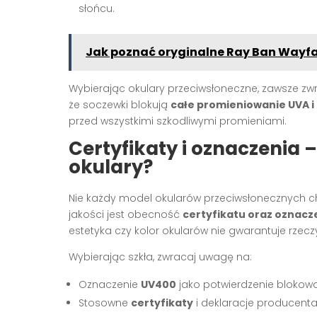
słońcu.
Jak poznać oryginalne Ray Ban Wayfa
Wybierając okulary przeciwsłoneczne, zawsze 
że soczewki blokują
całe promieniowanie UVA i
przed wszystkimi szkodliwymi promieniami.
Certyfikaty i oznaczenia 
okulary?
Nie każdy model okularów przeciwsłonecznych c
jakości jest obecność
certyfikatu oraz oznacze
estetyka czy kolor okularów nie gwarantuje rzecz
Wybierając szkła, zwracaj uwagę na:
Oznaczenie
UV400
jako potwierdzenie blokow
Stosowne
certyfikaty
i deklaracje producenta