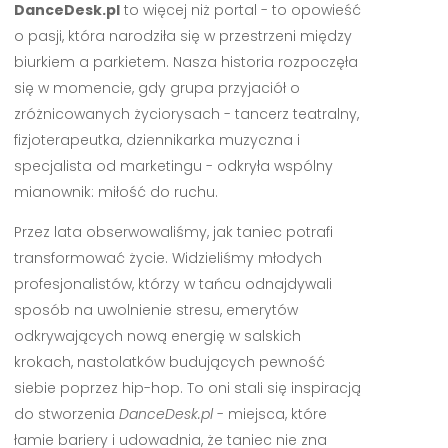
DanceDesk.pl
to więcej niż portal - to opowieść
o pasji, która narodziła się w przestrzeni między
biurkiem a parkietem. Nasza historia rozpoczęła
się w momencie, gdy grupa przyjaciół o
zróżnicowanych życiorysach - tancerz teatralny,
fizjoterapeutka, dziennikarka muzyczna i
specjalista od marketingu - odkryła wspólny
mianownik: miłość do ruchu.
Przez lata obserwowaliśmy, jak taniec potrafi
transformować życie. Widzieliśmy młodych
profesjonalistów, którzy w tańcu odnajdywali
sposób na uwolnienie stresu, emerytów
odkrywających nową energię w salskich
krokach, nastolatków budujących pewność
siebie poprzez hip-hop. To oni stali się inspiracją
do stworzenia
DanceDesk.pl
- miejsca, które
łamie bariery i udowadnia, że taniec nie zna