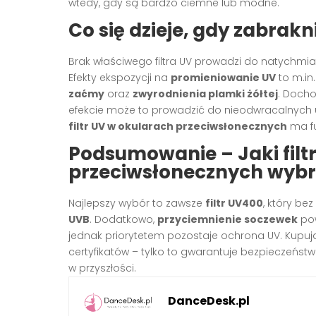
wtedy, gdy są bardzo ciemne lub modne.
Co się dzieje, gdy zabrak
Brak właściwego filtra UV prowadzi do natychm
Efekty ekspozycji na
promieniowanie UV
to m.in
zaćmy
oraz
zwyrodnienia plamki żółtej
. Docho
efekcie może to prowadzić do nieodwracalnych u
filtr UV w okularach przeciwsłonecznych
ma fu
Podsumowanie – Jaki filt
przeciwsłonecznych wyb
Najlepszy wybór to zawsze
filtr UV400
, który be
UVB
. Dodatkowo,
przyciemnienie soczewek
pow
jednak priorytetem pozostaje ochrona UV. Kupuj
certyfikatów – tylko to gwarantuje bezpieczeńst
w przyszłości.
DanceDesk.pl