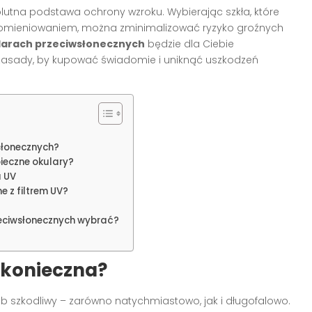
utna podstawa ochrony wzroku. Wybierając szkła, które
promieniowaniem, można zminimalizować ryzyko groźnych
kularach przeciwsłonecznych
będzie dla Ciebie
 zasady, by kupować świadomie i uniknąć uszkodzeń
wsłonecznych?
pieczne okulary?
a UV
e z filtrem UV?
zeciwsłonecznych wybrać?
 konieczna?
b szkodliwy – zarówno natychmiastowo, jak i długofalowo.