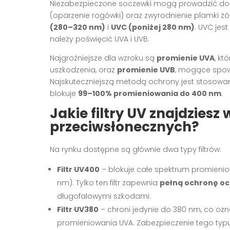
Niezabezpieczone soczewki mogą prowadzić do 
(oparzenie rogówki) oraz zwyrodnienie plamki żółt
(280–320 nm)
i
UVC (poniżej 280 nm)
. UVC jes
należy poświęcić UVA i UVB.
Najgroźniejsze dla wzroku są
promienie UVA
, kt
uszkodzenia, oraz
promienie UVB
, mogące spo
Najskuteczniejszą metodą ochrony jest stosowani
blokuje
99–100% promieniowania do 400 nm
.
Jakie filtry UV znajdziesz
przeciwsłonecznych?
Na rynku dostępne są głównie dwa typy filtrów:
Filtr UV400
– blokuje całe spektrum promienio
nm). Tylko ten filtr zapewnia
pełną ochronę oc
długofalowymi szkodami.
Filtr UV380
– chroni jedynie do 380 nm, co oz
promieniowania UVA. Zabezpieczenie tego typu