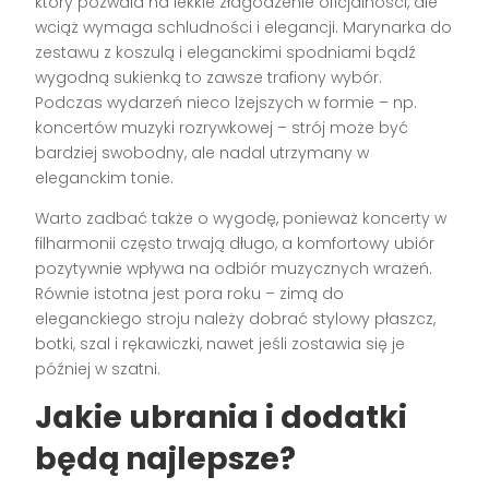
który pozwala na lekkie złagodzenie oficjalności, ale
wciąż wymaga schludności i elegancji. Marynarka do
zestawu z koszulą i eleganckimi spodniami bądź
wygodną sukienką to zawsze trafiony wybór.
Podczas wydarzeń nieco lżejszych w formie – np.
koncertów muzyki rozrywkowej – strój może być
bardziej swobodny, ale nadal utrzymany w
eleganckim tonie.
Warto zadbać także o wygodę, ponieważ koncerty w
filharmonii często trwają długo, a komfortowy ubiór
pozytywnie wpływa na odbiór muzycznych wrażeń.
Równie istotna jest pora roku – zimą do
eleganckiego stroju należy dobrać stylowy płaszcz,
botki, szal i rękawiczki, nawet jeśli zostawia się je
później w szatni.
Jakie ubrania i dodatki
będą najlepsze?