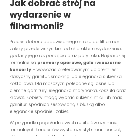
Jak dobrać strój na
wydarzenie w
filharmonii?
Proces doboru odpowiedniego stroju do filharmonii
zależy przede wszystkim od charakteru wydarzenia,
godziny jego rozpoczęcia oraz pory roku. Najbardziej
formalne są
premiery operowe, gale i wieczorne
koncerty
– wówczas preferowanym ubiorem jest
klasyczny garnitur, smoking lub elegancka sukienka
koktajlowa. Dla mężczyzn polecane są jasne lub
ciemne garnitury, elegancka marynarka, koszula oraz
krawat. Kobiety mogą wybrać sukienki midi lub maxi,
garnitur, spódnicę zestawioną z bluzką albo
eleganckie spodnie i żakiet.
W przypadku popołudniowych recitalów czy mniej
formalnych koncertów wystarczy styl smart casual,