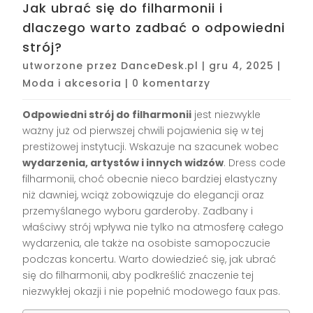
Jak ubrać się do filharmonii i
dlaczego warto zadbać o odpowiedni
strój?
utworzone przez
DanceDesk.pl
|
gru 4, 2025
|
Moda i akcesoria
|
0 komentarzy
Odpowiedni strój do filharmonii
jest niezwykle
ważny już od pierwszej chwili pojawienia się w tej
prestiżowej instytucji. Wskazuje na szacunek wobec
wydarzenia, artystów i innych widzów
. Dress code
filharmonii, choć obecnie nieco bardziej elastyczny
niż dawniej, wciąż zobowiązuje do elegancji oraz
przemyślanego wyboru garderoby. Zadbany i
właściwy strój wpływa nie tylko na atmosferę całego
wydarzenia, ale także na osobiste samopoczucie
podczas koncertu. Warto dowiedzieć się, jak ubrać
się do filharmonii, aby podkreślić znaczenie tej
niezwykłej okazji i nie popełnić modowego faux pas.