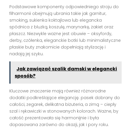
Podstawowe komponenty odpowiedniego stroju do
filharmonii obejmują ubrania takie jak garnitur,
smoking, sukienka koktajlowa lub elegancka
spódnica z bluzką, koszulę, marynarkę, żakiet oraz
płaszcz. Niezwykle ważne jest obuwie – oksyfordy,
derby, czółenka, eleganckie botki lub minimalistyczne
płaskie buty znakomicie dopełniają stylizację i
nadają jej szyku.
Jak zawiązać szalik damski w elegancki
sposób?
Kluczowe znaczenie mają również różnorodne
dodatki podkreślające elegancję: pasek dobrany do
całości, zegarek, delikatna biżuteria, a zimą – ciepły
szal i rękawiczki w stonowanych kolorach. Ważne, by
całość prezentowała się harmonijnie i była
dopasowana zarówno do okazji, jak i pory roku.