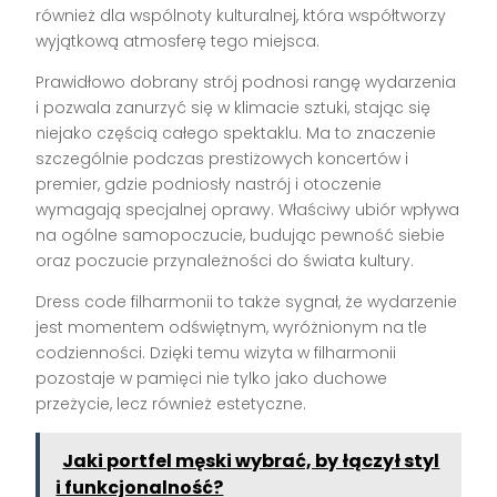
również dla wspólnoty kulturalnej, która współtworzy
wyjątkową atmosferę tego miejsca.
Prawidłowo dobrany strój podnosi rangę wydarzenia
i pozwala zanurzyć się w klimacie sztuki, stając się
niejako częścią całego spektaklu. Ma to znaczenie
szczególnie podczas prestiżowych koncertów i
premier, gdzie podniosły nastrój i otoczenie
wymagają specjalnej oprawy. Właściwy ubiór wpływa
na ogólne samopoczucie, budując pewność siebie
oraz poczucie przynależności do świata kultury.
Dress code filharmonii to także sygnał, że wydarzenie
jest momentem odświętnym, wyróżnionym na tle
codzienności. Dzięki temu wizyta w filharmonii
pozostaje w pamięci nie tylko jako duchowe
przeżycie, lecz również estetyczne.
Jaki portfel męski wybrać, by łączył styl
i funkcjonalność?