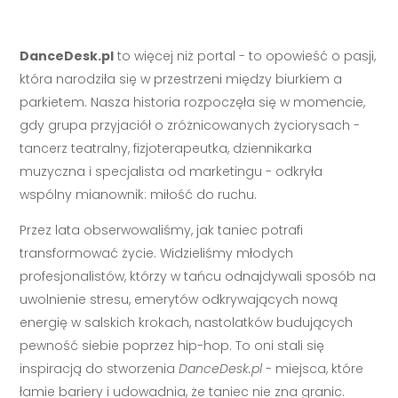
DanceDesk.pl
to więcej niż portal - to opowieść o pasji,
która narodziła się w przestrzeni między biurkiem a
parkietem. Nasza historia rozpoczęła się w momencie,
gdy grupa przyjaciół o zróżnicowanych życiorysach -
tancerz teatralny, fizjoterapeutka, dziennikarka
muzyczna i specjalista od marketingu - odkryła
wspólny mianownik: miłość do ruchu.
Przez lata obserwowaliśmy, jak taniec potrafi
transformować życie. Widzieliśmy młodych
profesjonalistów, którzy w tańcu odnajdywali sposób na
uwolnienie stresu, emerytów odkrywających nową
energię w salskich krokach, nastolatków budujących
pewność siebie poprzez hip-hop. To oni stali się
inspiracją do stworzenia
DanceDesk.pl
- miejsca, które
łamie bariery i udowadnia, że taniec nie zna granic.