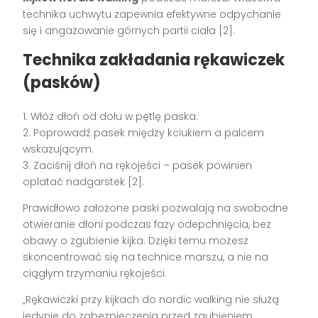
technika uchwytu zapewnia efektywne odpychanie
się i angażowanie górnych partii ciała [2].
Technika zakładania rękawiczek
(pasków)
1. Włóż dłoń od dołu w pętlę paska.
2. Poprowadź pasek między kciukiem a palcem
wskazującym.
3. Zaciśnij dłoń na rękojeści – pasek powinien
oplatać nadgarstek [2].
Prawidłowo założone paski pozwalają na swobodne
otwieranie dłoni podczas fazy odepchnięcia, bez
obawy o zgubienie kijka. Dzięki temu możesz
skoncentrować się na technice marszu, a nie na
ciągłym trzymaniu rękojeści.
„Rękawiczki przy kijkach do nordic walking nie służą
jedynie do zabezpieczenia przed zgubieniem