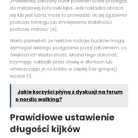
„Prawidłowo założony bucik powinien ściśle przylegać
do metalowej końcówki kijka. Jeśli nakładka obraca
się lub jest luźna, może to prowadzić do jej zgubienia
podczas treningu lub zmniejszenia stabilności
podczas marszu” [4].
Warto pamiętać, że niektóre rodzaje bucików mogą
wymagać lekkiego podgrzania przed założeniem, co
zwiększa ich elastyczność. Można tego dokonać,
trzymając nakładki przez chwilę w dłoniach lub
umieszczając je na krótko w ciepłej (nie gorącej)
wodzie [1].
Jakie korzyści płyną z dyskusji na forum
o nordic walking?
Prawidłowe ustawienie
długości kijków