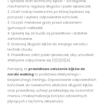
1. Sprawdź stan techniczny kijków – szczególnie
mechanizmy regulacji długości i paski rękawiczek.
2. Oceń rodzaj nawierzchni, po której będziesz się
poruszać i wybierz odpowiednie końcówki.
3. Oczyść metalowe groty przed założeniem
gumowych nakładek.
4. Upewnij się, że buciki są prawidłowo i stabilnie
zamontowane.
5. Dostosuj długość kijków do swojego wzrostu i
techniki chodu.
6. Prawidłowo załóż paski rękawiczek, aby umożliwić
efektywne odpychanie się [1][2][3][4].
Pamiętaj, że
prawidłowe założenie kijków do
nordic walking
to podstawa efektywnego i
bezpiecznego treningu. Dopasowanie odpowiednich
końcówek do nawierzchni, właściwa długość kijków
oraz prawidłowy uchwyt przekładają się na komfort
marszu i maksymalizację korzyści zdrowotnych
płynących z tej formy aktywności.