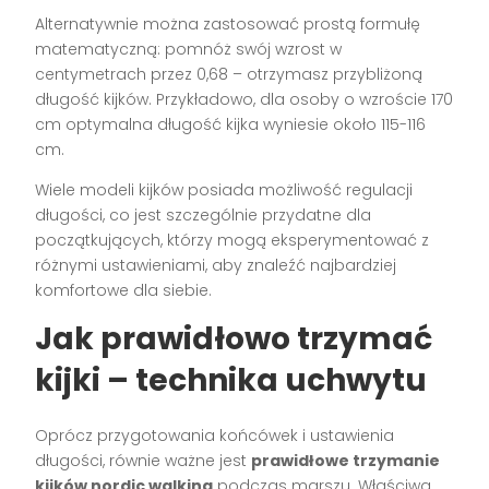
Alternatywnie można zastosować prostą formułę
matematyczną: pomnóż swój wzrost w
centymetrach przez 0,68 – otrzymasz przybliżoną
długość kijków. Przykładowo, dla osoby o wzroście 170
cm optymalna długość kijka wyniesie około 115-116
cm.
Wiele modeli kijków posiada możliwość regulacji
długości, co jest szczególnie przydatne dla
początkujących, którzy mogą eksperymentować z
różnymi ustawieniami, aby znaleźć najbardziej
komfortowe dla siebie.
Jak prawidłowo trzymać
kijki – technika uchwytu
Oprócz przygotowania końcówek i ustawienia
długości, równie ważne jest
prawidłowe trzymanie
kijków nordic walking
podczas marszu. Właściwa