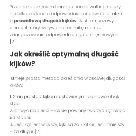
Przed rozpoczęciem treningu nordic walking należy
nie tylko zadbać o odpowiednie końcówki, ale także
o
prawidłową długość kijków
. Jest to kluczowy
element, który wpływa na technikę marszu i
zaangażowanie odpowiednich grup mięśniowych
[2].
Jak określić optymalną długość
kijków?
Istnieje prosta metoda określania właściwej długości
kijków:
1. Stań prosto z kijkami ustawionymi pionowo obok
stóp.
2. Chwyć rękojeści – łokcie powinny tworzyć kąt około
90 stopni.
3. Jeśli kąt jest większy, kijki są za krótkie; jeśli mniejszy
– za długie [2].