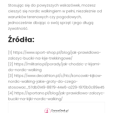
Stosując się do powyższych wskazówek, możesz
cieszyć się nordic walkingiem w pełni, niezależnie od
warunków terenowych czy pogodowych,
jednocześnie dbając o swój sprzęt i jego długą
żywotność.
Źródła:
[1] https://www.sport-shop.pl/blog/jak-prawidlowo-
zalozyc-buciki-na-kije-trekkingowe/
[2] https://militaria.pl/porady/jak-chodzic-z-kijami-
do-nordic-walking
[3] https://www.decathlon.pl/c/htc/koncowki-kijkow-
nordic-walking-jakie-groty-do-czego-
stosowac_57db0149-8879-44e6-a229-1970b0c89e45
[4] https://sportano.pl/blog/jak-prawidlowo-zalozyc-
buciki-na-kijki-nordic-walking/