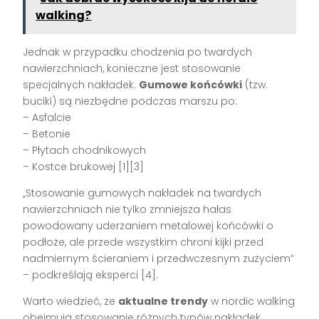
walking?
Jednak w przypadku chodzenia po twardych
nawierzchniach, konieczne jest stosowanie
specjalnych nakładek.
Gumowe końcówki
(tzw.
buciki) są niezbędne podczas marszu po:
– Asfalcie
– Betonie
– Płytach chodnikowych
– Kostce brukowej [1][3]
„Stosowanie gumowych nakładek na twardych
nawierzchniach nie tylko zmniejsza hałas
powodowany uderzaniem metalowej końcówki o
podłoże, ale przede wszystkim chroni kijki przed
nadmiernym ścieraniem i przedwczesnym zużyciem”
– podkreślają eksperci [4].
Warto wiedzieć, że
aktualne trendy
w nordic walking
obejmują stosowanie różnych typów nakładek,