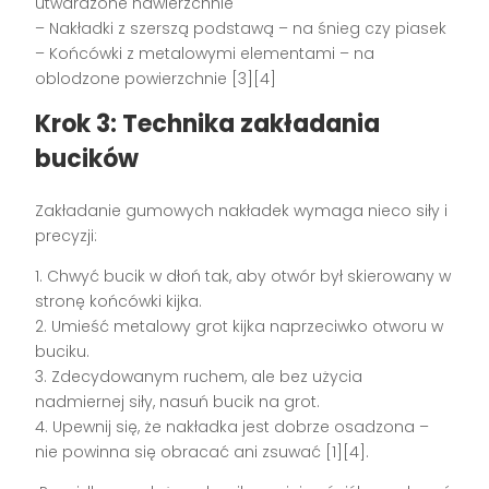
utwardzone nawierzchnie
– Nakładki z szerszą podstawą – na śnieg czy piasek
– Końcówki z metalowymi elementami – na
oblodzone powierzchnie [3][4]
Krok 3: Technika zakładania
bucików
Zakładanie gumowych nakładek wymaga nieco siły i
precyzji:
1. Chwyć bucik w dłoń tak, aby otwór był skierowany w
stronę końcówki kijka.
2. Umieść metalowy grot kijka naprzeciwko otworu w
buciku.
3. Zdecydowanym ruchem, ale bez użycia
nadmiernej siły, nasuń bucik na grot.
4. Upewnij się, że nakładka jest dobrze osadzona –
nie powinna się obracać ani zsuwać [1][4].