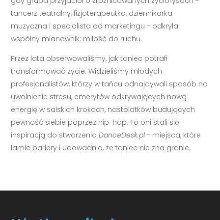
gdy grupa przyjaciół o zróżnicowanych życiorysach -
tancerz teatralny, fizjoterapeutka, dziennikarka
muzyczna i specjalista od marketingu - odkryła
wspólny mianownik: miłość do ruchu.
Przez lata obserwowaliśmy, jak taniec potrafi
transformować życie. Widzieliśmy młodych
profesjonalistów, którzy w tańcu odnajdywali sposób na
uwolnienie stresu, emerytów odkrywających nową
energię w salskich krokach, nastolatków budujących
pewność siebie poprzez hip-hop. To oni stali się
inspiracją do stworzenia
DanceDesk.pl
- miejsca, które
łamie bariery i udowadnia, że taniec nie zna granic.