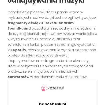
odnajdywania muzyki
Odnalezienie piosenki, która uparcie wraca w
myślach, jest możliwe dzięki technologii wykrywającej
fragmenty dźwięku
i
tekstu
.
Shazam
i
SoundHound
pozostają niezawodnymi narzędziami
do szybkiej identyfikacji utworów. Wyszukiwanie tekstu
w wyszukiwarce z użyciem cudzysłowu oraz
korzystanie z funkcji platform streamingowych, takich
jak
Spotify
, również gwarantuje wysoką skuteczność.
Dostęp do internetu, jakość dźwięku i
eksperymentowanie z fragmentami to elementy,
które w połączeniu z nowoczesnymi rozwiązaniami
praktycznie eliminują problem nieznanych
earwormów
w codziennym życiu melomanów.
DanceDesk.pl