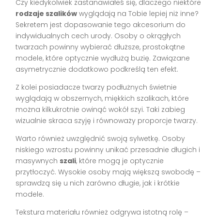
Czy kiedykolwiek zastanawiałeś się, dlaczego niektóre
rodzaje szalików
wyglądają na Tobie lepiej niż inne?
Sekretem jest dopasowanie tego akcesorium do
indywidualnych cech urody. Osoby o okrągłych
twarzach powinny wybierać dłuższe, prostokątne
modele, które optycznie wydłużą buzię. Zawiązane
asymetrycznie dodatkowo podkreślą ten efekt.
Z kolei posiadacze twarzy podłużnych świetnie
wyglądają w obszernych, miękkich szalikach, które
można kilkukrotnie owinąć wokół szyi. Taki zabieg
wizualnie skraca szyję i równoważy proporcje twarzy.
Warto również uwzględnić swoją sylwetkę. Osoby
niskiego wzrostu powinny unikać przesadnie długich i
masywnych
szali
, które mogą je optycznie
przytłoczyć. Wysokie osoby mają większą swobodę –
sprawdzą się u nich zarówno długie, jak i krótkie
modele.
Tekstura materiału również odgrywa istotną rolę –