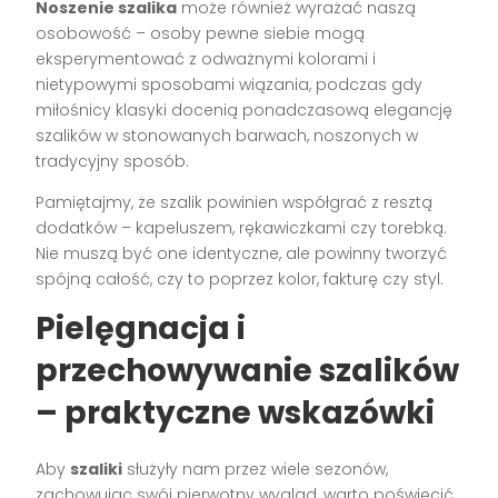
Noszenie szalika
może również wyrażać naszą
osobowość – osoby pewne siebie mogą
eksperymentować z odważnymi kolorami i
nietypowymi sposobami wiązania, podczas gdy
miłośnicy klasyki docenią ponadczasową elegancję
szalików w stonowanych barwach, noszonych w
tradycyjny sposób.
Pamiętajmy, że szalik powinien współgrać z resztą
dodatków – kapeluszem, rękawiczkami czy torebką.
Nie muszą być one identyczne, ale powinny tworzyć
spójną całość, czy to poprzez kolor, fakturę czy styl.
Pielęgnacja i
przechowywanie szalików
– praktyczne wskazówki
Aby
szaliki
służyły nam przez wiele sezonów,
zachowując swój pierwotny wygląd, warto poświęcić