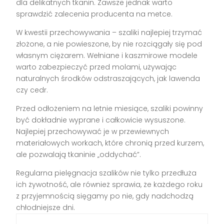
dla delikatnych tkanin. Zawsze jednak warto
sprawdzić zalecenia producenta na metce.
W kwestii przechowywania – szaliki najlepiej trzymać
złożone, a nie powieszone, by nie rozciągały się pod
własnym ciężarem. Wełniane i kaszmirowe modele
warto zabezpieczyć przed molami, używając
naturalnych środków odstraszających, jak lawenda
czy cedr.
Przed odłożeniem na letnie miesiące, szaliki powinny
być dokładnie wyprane i całkowicie wysuszone.
Najlepiej przechowywać je w przewiewnych
materiałowych workach, które chronią przed kurzem,
ale pozwalają tkaninie „oddychać”.
Regularna pielęgnacja szalików nie tylko przedłuża
ich żywotność, ale również sprawia, że każdego roku
z przyjemnością sięgamy po nie, gdy nadchodzą
chłodniejsze dni.