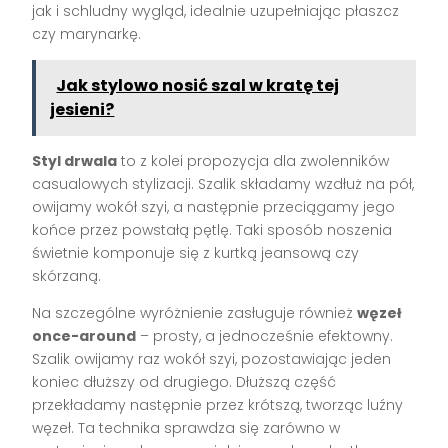
jak i schludny wygląd, idealnie uzupełniając płaszcz
czy marynarkę.
Jak stylowo nosić szal w kratę tej
jesieni?
Styl drwala
to z kolei propozycja dla zwolenników
casualowych stylizacji. Szalik składamy wzdłuż na pół,
owijamy wokół szyi, a następnie przeciągamy jego
końce przez powstałą pętlę. Taki sposób noszenia
świetnie komponuje się z kurtką jeansową czy
skórzaną.
Na szczególne wyróżnienie zasługuje również
węzeł
once-around
– prosty, a jednocześnie efektowny.
Szalik owijamy raz wokół szyi, pozostawiając jeden
koniec dłuższy od drugiego. Dłuższą część
przekładamy następnie przez krótszą, tworząc luźny
węzeł. Ta technika sprawdza się zarówno w