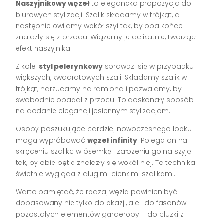
Naszyjnikowy węzeł
to elegancka propozycja do
biurowych stylizacji. Szalik składamy w trójkąt, a
następnie owijamy wokół szyi tak, by oba końce
znalazły się z przodu. Wiążemy je delikatnie, tworząc
efekt naszyjnika.
Z kolei
styl pelerynkowy
sprawdzi się w przypadku
większych, kwadratowych szali. Składamy szalik w
trójkąt, narzucamy na ramiona i pozwalamy, by
swobodnie opadał z przodu. To doskonały sposób
na dodanie elegancji jesiennym stylizacjom.
Osoby poszukujące bardziej nowoczesnego looku
mogą wypróbować
węzeł infinity
. Polega on na
skręceniu szalika w ósemkę i założeniu go na szyję
tak, by obie pętle znalazły się wokół niej. Ta technika
świetnie wygląda z długimi, cienkimi szalikami.
Warto pamiętać, że rodzaj węzła powinien być
dopasowany nie tylko do okazji, ale i do fasonów
pozostałych elementów garderoby – do bluzki z