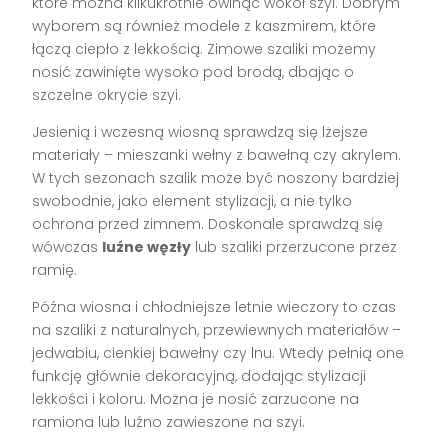
które można kilkukrotnie owinąć wokół szyi. Dobrym
wyborem są również modele z kaszmirem, które
łączą ciepło z lekkością. Zimowe szaliki możemy
nosić zawinięte wysoko pod brodą, dbając o
szczelne okrycie szyi.
Jesienią i wczesną wiosną sprawdzą się lżejsze
materiały – mieszanki wełny z bawełną czy akrylem.
W tych sezonach szalik może być noszony bardziej
swobodnie, jako element stylizacji, a nie tylko
ochrona przed zimnem. Doskonale sprawdzą się
wówczas
luźne węzły
lub szaliki przerzucone przez
ramię.
Późna wiosna i chłodniejsze letnie wieczory to czas
na szaliki z naturalnych, przewiewnych materiałów –
jedwabiu, cienkiej bawełny czy lnu. Wtedy pełnią one
funkcję głównie dekoracyjną, dodając stylizacji
lekkości i koloru. Można je nosić zarzucone na
ramiona lub luźno zawieszone na szyi.