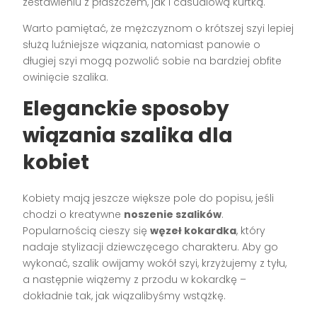
zestawieniu z płaszczem, jak i casualową kurtką.
Warto pamiętać, że mężczyznom o krótszej szyi lepiej
służą luźniejsze wiązania, natomiast panowie o
długiej szyi mogą pozwolić sobie na bardziej obfite
owinięcie szalika.
Eleganckie sposoby
wiązania szalika dla
kobiet
Kobiety mają jeszcze większe pole do popisu, jeśli
chodzi o kreatywne
noszenie szalików
.
Popularnością cieszy się
węzeł kokardka
, który
nadaje stylizacji dziewczęcego charakteru. Aby go
wykonać, szalik owijamy wokół szyi, krzyżujemy z tyłu,
a następnie wiążemy z przodu w kokardkę –
dokładnie tak, jak wiązalibyśmy wstążkę.