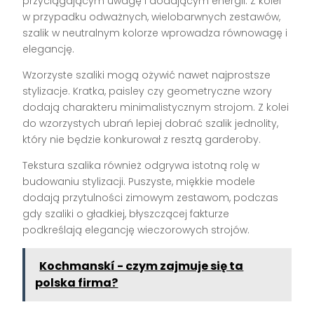
przyciągającym uwagę i dodającym energii. Z kolei
w przypadku odważnych, wielobarwnych zestawów,
szalik w neutralnym kolorze wprowadza równowagę i
elegancję.
Wzorzyste szaliki mogą ożywić nawet najprostsze
stylizacje. Kratka, paisley czy geometryczne wzory
dodają charakteru minimalistycznym strojom. Z kolei
do wzorzystych ubrań lepiej dobrać szalik jednolity,
który nie będzie konkurował z resztą garderoby.
Tekstura szalika również odgrywa istotną rolę w
budowaniu stylizacji. Puszyste, miękkie modele
dodają przytulności zimowym zestawom, podczas
gdy szaliki o gładkiej, błyszczącej fakturze
podkreślają elegancję wieczorowych strojów.
Kochmanskí - czym zajmuje się ta
polska firma?