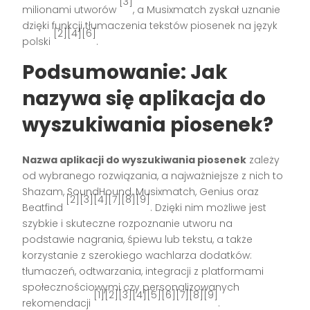
[3]
milionami utworów
, a Musixmatch zyskał uznanie
dzięki funkcji tłumaczenia tekstów piosenek na język
[2][4][6]
polski
.
Podsumowanie: Jak
nazywa się aplikacja do
wyszukiwania piosenek?
Nazwa aplikacji do wyszukiwania piosenek
zależy
od wybranego rozwiązania, a najważniejsze z nich to
Shazam, SoundHound, Musixmatch, Genius oraz
[2][3][4][7][8][9]
Beatfind
. Dzięki nim możliwe jest
szybkie i skuteczne rozpoznanie utworu na
podstawie nagrania, śpiewu lub tekstu, a także
korzystanie z szerokiego wachlarza dodatków:
tłumaczeń, odtwarzania, integracji z platformami
społecznościowymi czy personalizowanych
[1][2][3][4][5][6][7][8][9]
rekomendacji
.