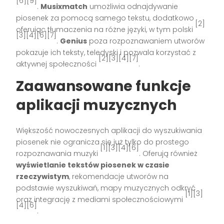
[6][9]
.
Musixmatch
umożliwia odnajdywanie
piosenek za pomocą samego tekstu, dodatkowo
[2]
oferując tłumaczenia na różne języki, w tym polski
[3][4][6][7]
.
Genius
poza rozpoznawaniem utworów
pokazuje ich teksty, teledyski i pozwala korzystać z
[2][3][4][7]
aktywnej społeczności
.
Zaawansowane funkcje
aplikacji muzycznych
Większość nowoczesnych aplikacji do wyszukiwania
piosenek nie ogranicza się już tylko do prostego
[1][3][4][6]
rozpoznawania muzyki
. Oferują również
wyświetlanie tekstów piosenek w czasie
rzeczywistym
, rekomendacje utworów na
podstawie wyszukiwań, mapy muzycznych odkryć
[1][3]
oraz integrację z mediami społecznościowymi
[4][6]
.