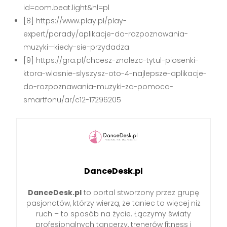
id=com.beat.light&hl=pl
[8] https://www.play.pl/play-
expert/porady/aplikacje-do-rozpoznawania-
muzyki—kiedy-sie-przydadza
[9] https://gra.pl/chcesz-znalezc-tytul-piosenki-
ktora-wlasnie-slyszysz-oto-4-najlepsze-aplikacje-
do-rozpoznawania-muzyki-za-pomoca-
smartfonu/ar/c12-17296205
DanceDesk.pl
DanceDesk.pl
to portal stworzony przez grupę
pasjonatów, którzy wierzą, że taniec to więcej niż
ruch – to sposób na życie. Łączymy światy
profesjonalnych tancerzy, trenerów fitness i