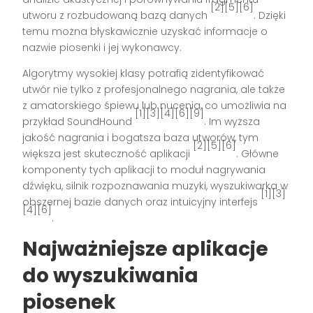
[2][5][6]
utworu z rozbudowaną bazą danych
. Dzięki
temu można błyskawicznie uzyskać informacje o
nazwie piosenki i jej wykonawcy.
Algorytmy wysokiej klasy potrafią zidentyfikować
utwór nie tylko z profesjonalnego nagrania, ale także
z amatorskiego śpiewu lub nucenia, co umożliwia na
[1][3][4][6][9]
przykład SoundHound
. Im wyższa
jakość nagrania i bogatsza baza utworów, tym
[2][5][6]
większa jest skuteczność aplikacji
. Główne
komponenty tych aplikacji to moduł nagrywania
dźwięku, silnik rozpoznawania muzyki, wyszukiwarka w
[1][3]
obszernej bazie danych oraz intuicyjny interfejs
[4][6]
.
Najważniejsze aplikacje
do wyszukiwania
piosenek