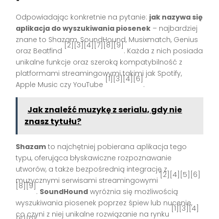
Odpowiadając konkretnie na pytanie:
jak nazywa się
aplikacja do wyszukiwania piosenek
– najbardziej
znane to Shazam, SoundHound, Musixmatch, Genius
[2][3][4][7][8][9]
oraz Beatfind
. Każda z nich posiada
unikalne funkcje oraz szeroką kompatybilność z
platformami streamingowymi takimi jak Spotify,
[1][3][4][6]
Apple Music czy YouTube
.
Jak znaleźć muzykę z serialu, gdy nie
znasz tytułu?
Shazam
to najchętniej pobierana aplikacja tego
typu, oferująca błyskawiczne rozpoznawanie
utworów, a także bezpośrednią integrację z
[2][4][5][6]
muzycznymi serwisami streamingowymi
[8][9]
.
SoundHound
wyróżnia się możliwością
wyszukiwania piosenek poprzez śpiew lub nucenie,
[1][3][4]
co czyni z niej unikalne rozwiązanie na rynku