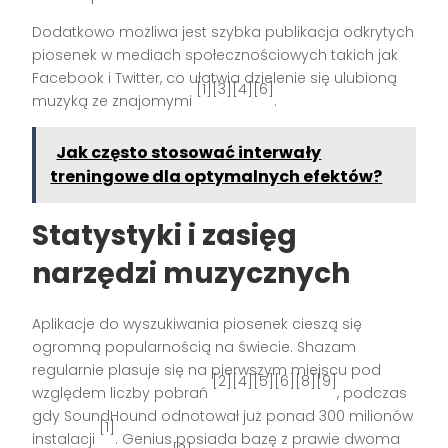
Dodatkowo możliwa jest szybka publikacja odkrytych
piosenek w mediach społecznościowych takich jak
Facebook i Twitter, co ułatwia dzielenie się ulubioną
[1][3][4][6]
muzyką ze znajomymi
.
Jak często stosować interwały
treningowe dla optymalnych efektów?
Statystyki i zasięg
narzędzi muzycznych
Aplikacje do wyszukiwania piosenek cieszą się
ogromną popularnością na świecie. Shazam
regularnie plasuje się na pierwszym miejscu pod
[2][4][5][6][8][9]
względem liczby pobrań
, podczas
gdy SoundHound odnotował już ponad 300 milionów
[1]
instalacji
. Genius posiada bazę z prawie dwoma