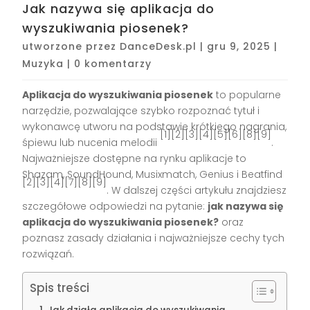
Jak nazywa się aplikacja do
wyszukiwania piosenek?
utworzone przez
DanceDesk.pl
|
gru 9, 2025
|
Muzyka
|
0 komentarzy
Aplikacja do wyszukiwania piosenek
to popularne
narzędzie, pozwalające szybko rozpoznać tytuł i
wykonawcę utworu na podstawie krótkiego nagrania,
[1][2][3][4][5][6][8][9]
śpiewu lub nucenia melodii
.
Najważniejsze dostępne na rynku aplikacje to
Shazam, SoundHound, Musixmatch, Genius i Beatfind
[2][3][4][7][8][9]
. W dalszej części artykułu znajdziesz
szczegółowe odpowiedzi na pytanie:
jak nazywa się
aplikacja do wyszukiwania piosenek?
oraz
poznasz zasady działania i najważniejsze cechy tych
rozwiązań.
Spis treści