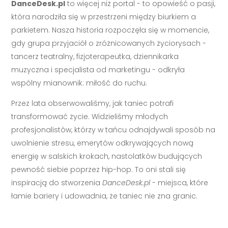
DanceDesk.pl
to więcej niż portal - to opowieść o pasji,
która narodziła się w przestrzeni między biurkiem a
parkietem. Nasza historia rozpoczęła się w momencie,
gdy grupa przyjaciół o zróżnicowanych życiorysach -
tancerz teatralny, fizjoterapeutka, dziennikarka
muzyczna i specjalista od marketingu - odkryła
wspólny mianownik: miłość do ruchu.
Przez lata obserwowaliśmy, jak taniec potrafi
transformować życie. Widzieliśmy młodych
profesjonalistów, którzy w tańcu odnajdywali sposób na
uwolnienie stresu, emerytów odkrywających nową
energię w salskich krokach, nastolatków budujących
pewność siebie poprzez hip-hop. To oni stali się
inspiracją do stworzenia
DanceDesk.pl
- miejsca, które
łamie bariery i udowadnia, że taniec nie zna granic.