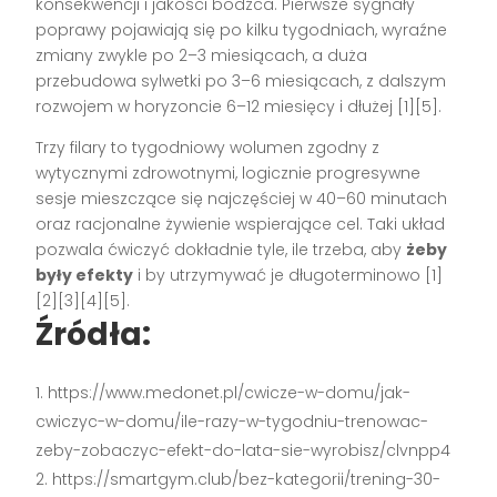
konsekwencji i jakości bodźca. Pierwsze sygnały
poprawy pojawiają się po kilku tygodniach, wyraźne
zmiany zwykle po 2–3 miesiącach, a duża
przebudowa sylwetki po 3–6 miesiącach, z dalszym
rozwojem w horyzoncie 6–12 miesięcy i dłużej [1][5].
Trzy filary to tygodniowy wolumen zgodny z
wytycznymi zdrowotnymi, logicznie progresywne
sesje mieszczące się najczęściej w 40–60 minutach
oraz racjonalne żywienie wspierające cel. Taki układ
pozwala ćwiczyć dokładnie tyle, ile trzeba, aby
żeby
były efekty
i by utrzymywać je długoterminowo [1]
[2][3][4][5].
Źródła:
https://www.medonet.pl/cwicze-w-domu/jak-
cwiczyc-w-domu/ile-razy-w-tygodniu-trenowac-
zeby-zobaczyc-efekt-do-lata-sie-wyrobisz/clvnpp4
https://smartgym.club/bez-kategorii/trening-30-