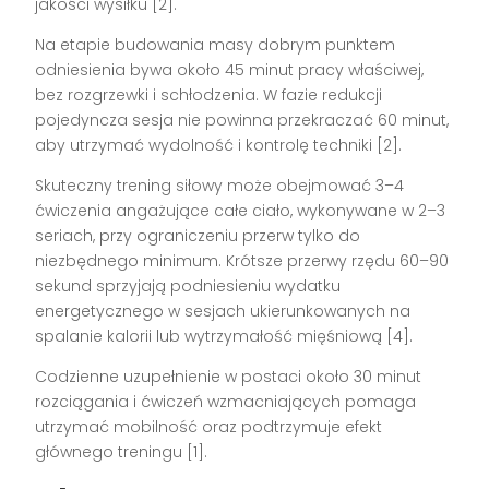
jakości wysiłku [2].
Na etapie budowania masy dobrym punktem
odniesienia bywa około 45 minut pracy właściwej,
bez rozgrzewki i schłodzenia. W fazie redukcji
pojedyncza sesja nie powinna przekraczać 60 minut,
aby utrzymać wydolność i kontrolę techniki [2].
Skuteczny trening siłowy może obejmować 3–4
ćwiczenia angażujące całe ciało, wykonywane w 2–3
seriach, przy ograniczeniu przerw tylko do
niezbędnego minimum. Krótsze przerwy rzędu 60–90
sekund sprzyjają podniesieniu wydatku
energetycznego w sesjach ukierunkowanych na
spalanie kalorii lub wytrzymałość mięśniową [4].
Codzienne uzupełnienie w postaci około 30 minut
rozciągania i ćwiczeń wzmacniających pomaga
utrzymać mobilność oraz podtrzymuje efekt
głównego treningu [1].