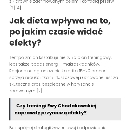
z klarownie zdefiniowanym celem i kontrolą przerw
[2][4].
Jak dieta wpływa na to,
po jakim czasie widać
efekty?
Tempo zmian kształtuje nie tylko plan treningowy,
lecz także podaż energii i makroskładników.
Racjonalne ograniczenie kalorii o 15–20 procent
sprzyja redukcji tkanki tłuszczowej i uznawane jest za
skuteczne oraz bezpieczne w horyzoncie
zdrowotnym [2].
Czy treningi Ewy Chodakowskiej
naprawdę przynoszą efekty?
Bez spójnej strategii żywieniowej i odpowiedniej