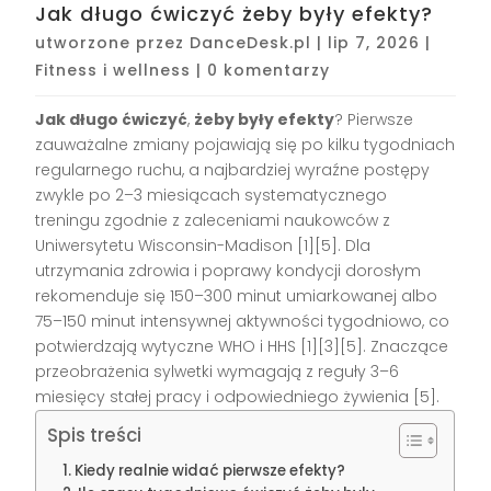
Jak długo ćwiczyć żeby były efekty?
utworzone przez
DanceDesk.pl
|
lip 7, 2026
|
Fitness i wellness
|
0 komentarzy
Jak długo ćwiczyć
,
żeby były efekty
? Pierwsze
zauważalne zmiany pojawiają się po kilku tygodniach
regularnego ruchu, a najbardziej wyraźne postępy
zwykle po 2–3 miesiącach systematycznego
treningu zgodnie z zaleceniami naukowców z
Uniwersytetu Wisconsin-Madison [1][5]. Dla
utrzymania zdrowia i poprawy kondycji dorosłym
rekomenduje się 150–300 minut umiarkowanej albo
75–150 minut intensywnej aktywności tygodniowo, co
potwierdzają wytyczne WHO i HHS [1][3][5]. Znaczące
przeobrażenia sylwetki wymagają z reguły 3–6
miesięcy stałej pracy i odpowiedniego żywienia [5].
Spis treści
Kiedy realnie widać pierwsze efekty?