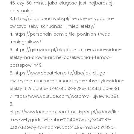
45-czy-60-minut-jaka-dlugosc-jest-najbardziej-
optymalna
https://blog.beactivetv.pl/ile-razy-w-tygodniu-
cwiczyc-zeby-schudnac-i-miec-efekty/
https://personalni.com.pl/ile-powinien-trwac-
trening-silowy/
https://gymwear.pl/blog/po-jakim-czasie-widac-
efekty-na-silowni-realne-oczekiwania-i-tempo-
postepow-n49
https://www.decathlon.pl/c/disc/jak-dlugo-
cwiczyc-z-trenerem-personalnym-zeby-bylo-widac-
efekty_62cacc0e-0794-4bc8-828e-644440a0ee3d
https://www.youtube.com/watch?v=lujvew4Ob8s
https://www.facebook.com/multisportpl/videos/ile-
razy-w-tygodniu-trzeba-%C4%87wiczy%C4%87-
%C5%BCeby-to-naprawd%C4%99-mia%C5%82o-