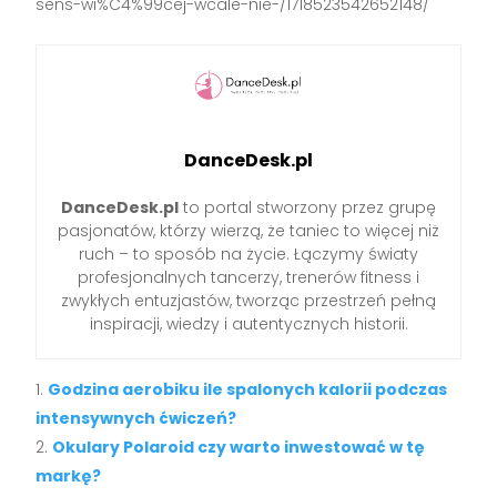
sens-wi%C4%99cej-wcale-nie-/1718523542652148/
DanceDesk.pl
DanceDesk.pl
to portal stworzony przez grupę
pasjonatów, którzy wierzą, że taniec to więcej niż
ruch – to sposób na życie. Łączymy światy
profesjonalnych tancerzy, trenerów fitness i
zwykłych entuzjastów, tworząc przestrzeń pełną
inspiracji, wiedzy i autentycznych historii.
Godzina aerobiku ile spalonych kalorii podczas
intensywnych ćwiczeń?
Okulary Polaroid czy warto inwestować w tę
markę?